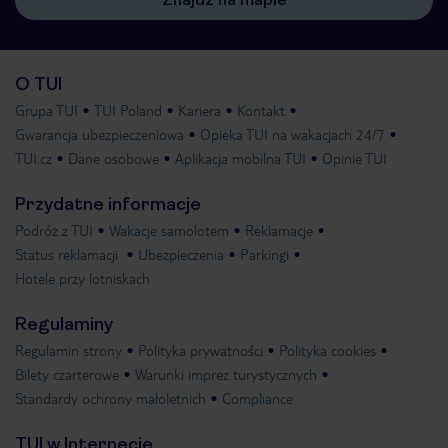
O TUI
Grupa TUI
TUI Poland
Kariera
Kontakt
Gwarancja ubezpieczeniowa
Opieka TUI na wakacjach 24/7
TUI.cz
Dane osobowe
Aplikacja mobilna TUI
Opinie TUI
Przydatne informacje
Podróż z TUI
Wakacje samolotem
Reklamacje
Status reklamacji
Ubezpieczenia
Parkingi
Hotele przy lotniskach
Regulaminy
Regulamin strony
Polityka prywatności
Polityka cookies
Bilety czarterowe
Warunki imprez turystycznych
Standardy ochrony małoletnich
Compliance
TUI w Internecie