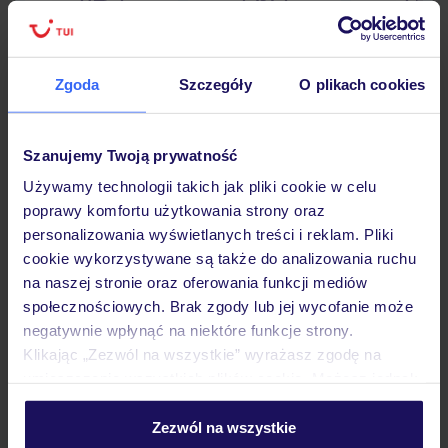
Lider niskich cen
Największe biuro
30 lat w P
podróży w Polsce
Zgoda
Szczegóły
O plikach cookies
Szanujemy Twoją prywatność
Hotel
Używamy technologii takich jak pliki cookie w celu
poprawy komfortu użytkowania strony oraz
personalizowania wyświetlanych treści i reklam. Pliki
Opinie
cookie wykorzystywane są także do analizowania ruchu
na naszej stronie oraz oferowania funkcji mediów
społecznościowych. Brak zgody lub jej wycofanie może
Wyżywienie
negatywnie wpłynąć na niektóre funkcje strony.
Klikając „Zezwól na wszystkie” wyrażasz zgodę na
umieszczenie wszystkich plików cookie. Możesz jednak
Atrakcje
personalizować swój wybór wchodząc w zakładkę
„Szczegóły”
Zezwól na wszystkie