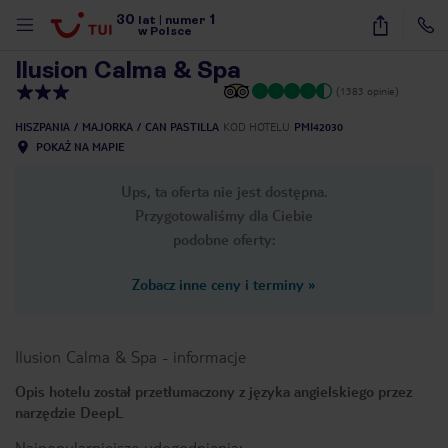
30
1
1
/
23
lat
|
numer
w Polsce
Ilusion Calma & Spa
(1383 opinie)
HISZPANIA
MAJORKA
CAN PASTILLA
KOD HOTELU
PMI42030
POKAŻ NA MAPIE
Ups, ta oferta nie jest dostępna.
Przygotowaliśmy dla Ciebie
podobne oferty:
Zobacz inne ceny i terminy
»
Ilusion Calma & Spa
-
informacje
Opis hotelu został przetłumaczony z języka angielskiego przez
narzędzie DeepL
nute
Najpopularniejsze udogodnienia: