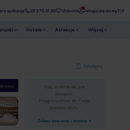
erz aplikację
22 270 31 20
Ulubione
Zaloguj się do myTUI
erunki
Hotele
Atrakcje
Więcej
Udostępnij
nformacje
Ups, ta oferta nie jest
1
/
29
dostępna.
Next slide
Przygotowaliśmy dla Ciebie
podobne oferty:
Zobacz inne ceny i terminy
»