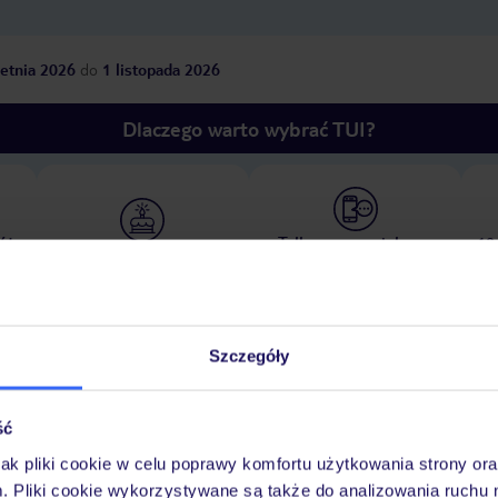
etnia 2026
do
1 listopada 2026
Dlaczego warto wybrać TUI?
óży
Tylko u nas opieka na
10
30 lat w Polsce
wakacjach 24/7
Szczegóły
Pokoje
Wyżywienie
Atrakcje
Ważne i
ść
jak pliki cookie w celu poprawy komfortu użytkowania strony or
m. Pliki cookie wykorzystywane są także do analizowania ruchu 