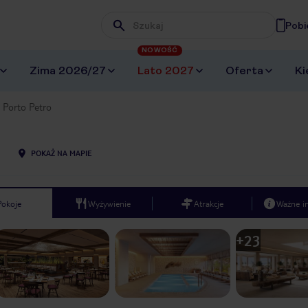
Pobi
Wpisz frazę, której szukasz
NOWOŚĆ
Zima 2026/27
Lato 2027
Oferta
Ki
 Porto Petro
POKAŻ NA MAPIE
Pokoje
Wyżywienie
Atrakcje
Ważne i
+
23