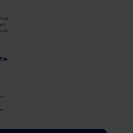
Porto
u 5
 czy
Spa
tro
min