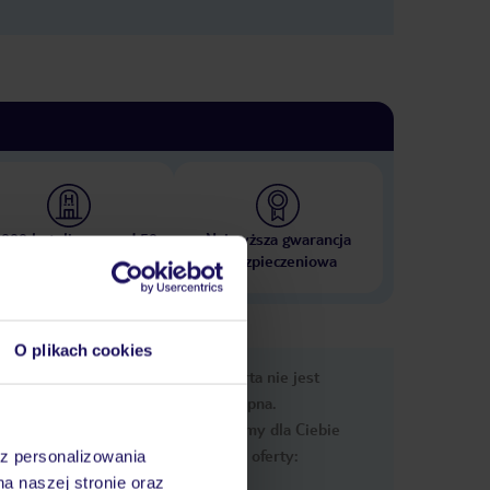
 000 hoteli w ponad 50
Najwyższa gwarancja
krajach
ubezpieczeniowa
O plikach cookies
nformacje
Ups, ta oferta nie jest
dostępna.
Przygotowaliśmy dla Ciebie
podobne oferty:
az personalizowania
na naszej stronie oraz