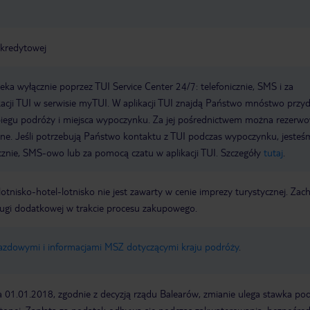
 kredytowej
a wyłącznie poprzez TUI Service Center 24/7: telefonicznie, SMS i za
acji TUI w serwisie myTUI. W aplikacji TUI znajdą Państwo mnóstwo przy
biegu podróży i miejsca wypoczynku. Za jej pośrednictwem można rezerw
wne. Jeśli potrzebują Państwo kontaktu z TUI podczas wypoczynku, jeste
icznie, SMS-owo lub za pomocą czatu w aplikacji TUI. Szczegóły
tutaj
.
e lotnisko-hotel-lotnisko nie jest zawarty w cenie imprezy turystycznej. Za
ługi dodatkowej w trakcie procesu zakupowego.
jazdowymi i informacjami MSZ dotyczącymi kraju podróży
.
a 01.01.2018, zgodnie z decyzją rządu Balearów, zmianie ulega stawka po