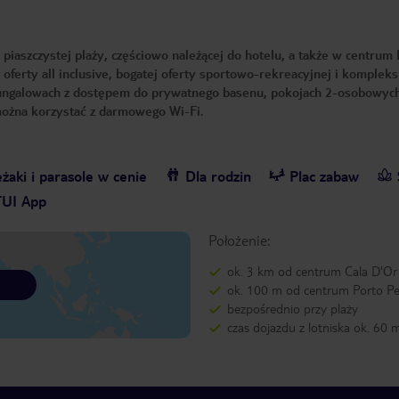
 piaszczystej plaży, częściowo należącej do hotelu, a także w centrum 
z oferty all inclusive, bogatej oferty sportowo-rekreacyjnej i kompleks
ungalowach z dostępem do prywatnego basenu, pokojach 2-osobowych
u można korzystać z darmowego Wi-Fi.
żaki i parasole w cenie
Dla rodzin
Plac zabaw
TUI App
Położenie:
ok. 3 km od centrum Cala D'Or
ok. 100 m od centrum Porto Pe
bezpośrednio przy plaży
czas dojazdu z lotniska ok. 60 