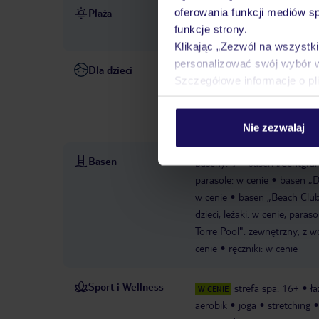
oferowania funkcji mediów s
Plaża
bezpośrednio przy plaży
p
funkcje strony.
cenie
ręczniki w cenie
Klikając „Zezwól na wszystk
personalizować swój wybór 
Dla dzieci
basen dla dzieci: zewnętrzny
Szczegółowe informacje o pl
zapytanie
klub dla dzieci: 
kilka razy w tygodniu
pokó
17 lat, w cenie
animacje dl
Nie zezwalaj
Basen
baseny: 5
basen „Centgral 
parasole: w cenie
basen „D
w cenie
basen „Beach Club
dzieci, leżaki: w cenie, paraso
Torre Pool": zewnętrzny, z w
cenie
ręczniki: w cenie
Sport i Wellness
strefa spa: 16+
ł
W CENIE
aerobik
joga
stretching