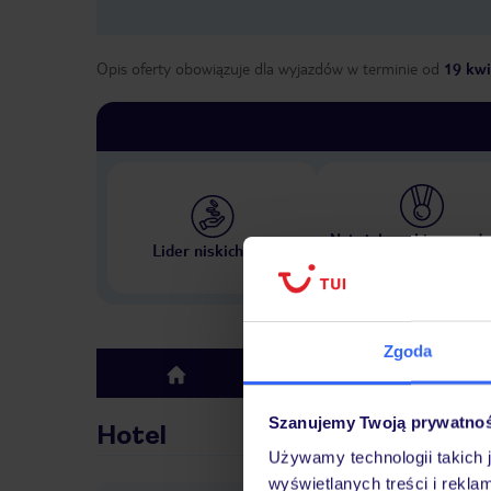
Opis oferty obowiązuje dla wyjazdów w terminie
od
19 kwi
Największe biuro podr
Lider niskich cen
w Polsce
Zgoda
Hotel
top
Szanujemy Twoją prywatno
Hotel
Używamy technologii takich 
wyświetlanych treści i rekla