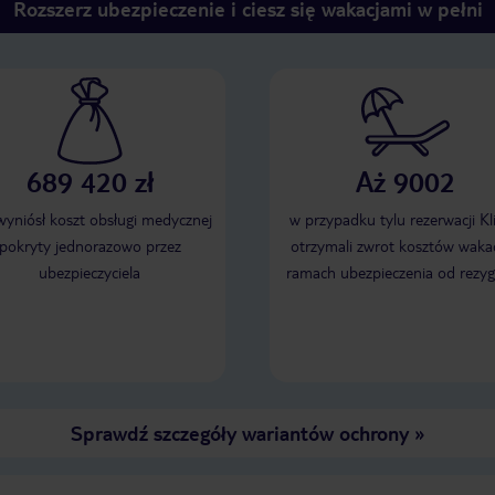
Rozszerz ubezpieczenie i ciesz się wakacjami w pełni
689 420 zł
Aż 9002
 wyniósł koszt obsługi medycznej
w przypadku tylu rezerwacji Kl
pokryty jednorazowo przez
otrzymali zwrot kosztów wakac
ubezpieczyciela
ramach ubezpieczenia od rezyg
Sprawdź szczegóły wariantów ochrony
»