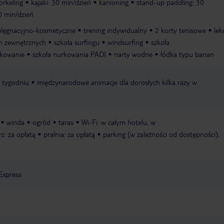
orkeling
kajaki: 30 min/dzień
kanioning
stand-up paddling: 30
0 min/dzień
ielęgnacyjno-kosmetyczne
trening indywidualny
2 korty tenisowe
lek
irm zewnętrznych
szkoła surfingu
windsurfing
szkoła
kowanie
szkoła nurkowania PADI
narty wodne
łódka typu banan
w tygodniu
międzynarodowe animacje dla dorosłych kilka razy w
winda
ogród
taras
Wi-Fi: w całym hotelu, w
rz: za opłatą
pralnia: za opłatą
parking (w zależności od dostępności),
Express