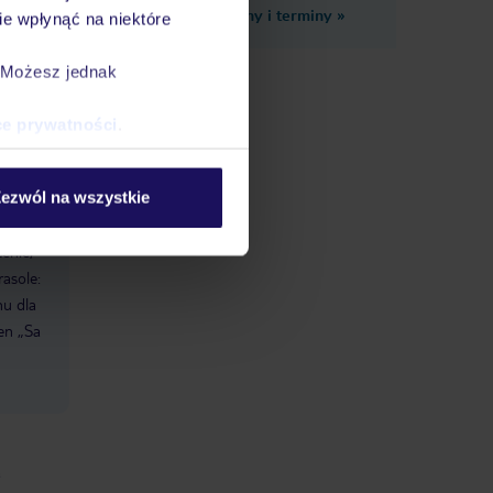
Zobacz inne ceny i terminy
»
e wpłynąć na niektóre
ole w
. Możesz jednak
enie, na
ce prywatności
.
at,
ów: 12-
ezwól na wszystkie
enie,
asole:
nu dla
en „Sa
a