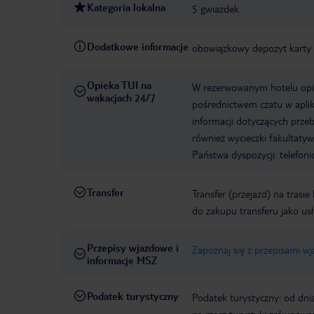
Kategoria lokalna
5 gwiazdek
Dodatkowe informacje
obowiązkowy depozyt karty
Opieka TUI na
W rezerwowanym hotelu opiek
wakacjach 24/7
pośrednictwem czatu w aplik
informacji dotyczących prze
również wycieczki fakultaty
Państwa dyspozycji: telefon
Transfer
Transfer (przejazd) na trasi
do zakupu transferu jako us
Przepisy wjazdowe i
Zapoznaj się z przepisami w
informacje MSZ
Podatek turystyczny
Podatek turystyczny: od dni