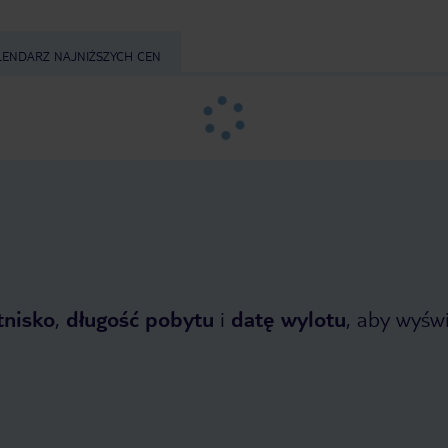
LENDARZ NAJNIŻSZYCH CEN
tnisko
,
długość pobytu
i
datę wylotu
, aby wyświe