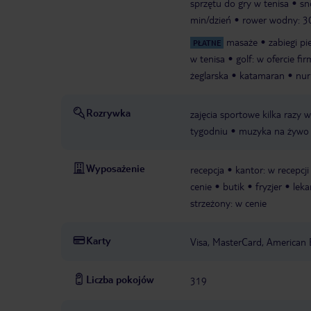
sprzętu do gry w tenisa
sn
min/dzień
rower wodny: 3
masaże
zabiegi p
PŁATNE
w tenisa
golf: w ofercie f
żeglarska
katamaran
nur
Rozrywka
zajęcia sportowe kilka razy 
tygodniu
muzyka na żywo
Wyposażenie
recepcja
kantor: w recepcji
cenie
butik
fryzjer
leka
strzeżony: w cenie
Karty
Visa, MasterCard, American 
Liczba pokojów
319