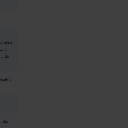
datnych
ować
śmy do
chęcamy
datku