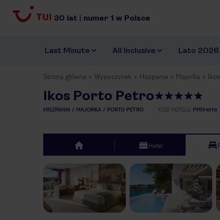
30
lat
|
numer
1
w Polsce
Last Minute
All Inclusive
Lato 2026
Strona główna
Wypoczynek
Hiszpania
Majorka
Ikos
Ikos Porto Petro
HISZPANIA
MAJORKA
PORTO PETRO
KOD HOTELU
PMI54010
Hotel
top
Previous slide