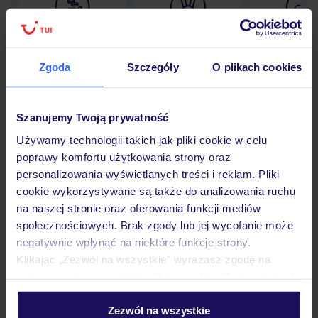
Lider niskich cen
Największe biuro
30 lat w P
podróży w Polsce
Zgoda
Szczegóły
O plikach cookies
Szanujemy Twoją prywatność
Hotel
Używamy technologii takich jak pliki cookie w celu
poprawy komfortu użytkowania strony oraz
personalizowania wyświetlanych treści i reklam. Pliki
Pokoje
cookie wykorzystywane są także do analizowania ruchu
na naszej stronie oraz oferowania funkcji mediów
społecznościowych. Brak zgody lub jej wycofanie może
Wyżywienie
negatywnie wpłynąć na niektóre funkcje strony.
Klikając „Zezwól na wszystkie” wyrażasz zgodę na
umieszczenie wszystkich plików cookie. Możesz jednak
Atrakcje
personalizować swój wybór wchodząc w zakładkę
„Szczegóły”
Zezwól na wszystkie