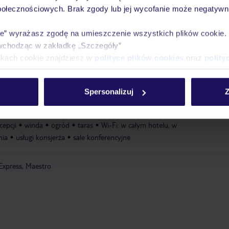
połecznościowych. Brak zgody lub jej wycofanie może negatywni
ie” wyrażasz zgodę na umieszczenie wszystkich plików cookie
basen kryty: za opłatą, podgrzewany
ręczniki: w cenie
wchodząc w zakładkę „Szczegóły”
ikach cookie znajdziesz w
polityce plików cookies
oraz
polity
ness
trening wysiłkowy
joga
zumba
paddle tenis
una fińska
łaźnia parowa
hammam
masaże
zabiegi kąpielowe
za
Spersonalizuj
Z
tenis
cepcji
winda
ogród
taras
Wi-Fi: w całym hotelu, w
nia
usługi konsjerża
sale konferencyjne
Express, Maestro