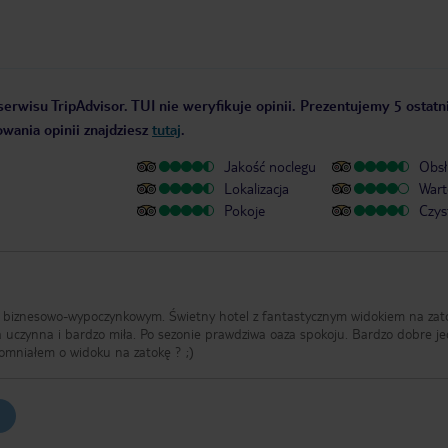
erwisu TripAdvisor. TUI nie weryfikuje opinii. Prezentujemy 5 ostatni
owania opinii znajdziesz
tutaj
.
Jakość noclegu
Obsł
Lokalizacja
Wart
Pokoje
Czys
biznesowo-wypoczynkowym. Świetny hotel z fantastycznym widokiem na zat
a uczynna i bardzo miła. Po sezonie prawdziwa oaza spokoju. Bardzo dobre j
omniałem o widoku na zatokę ? ;)