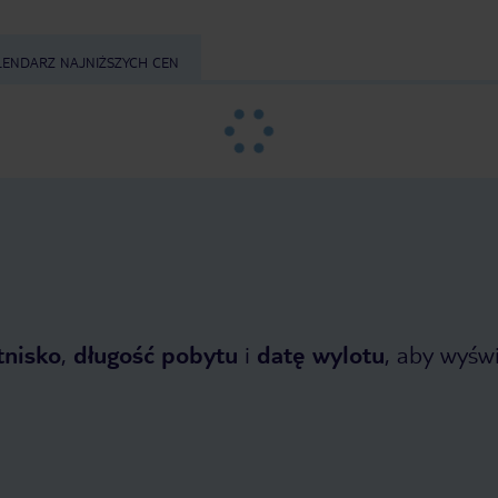
LENDARZ NAJNIŻSZYCH CEN
tnisko
,
długość pobytu
i
datę wylotu
, aby wyświe