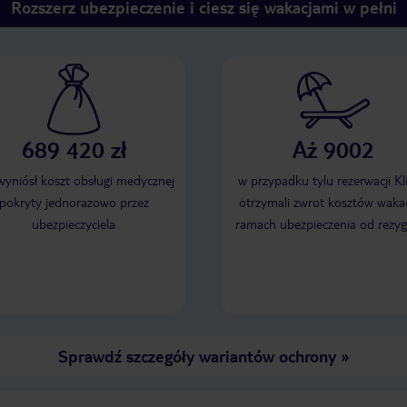
Rozszerz ubezpieczenie i ciesz się wakacjami w pełni
689 420 zł
Aż 9002
 wyniósł koszt obsługi medycznej
w przypadku tylu rezerwacji Kl
pokryty jednorazowo przez
otrzymali zwrot kosztów wakac
ubezpieczyciela
ramach ubezpieczenia od rezyg
Sprawdź szczegóły wariantów ochrony
»