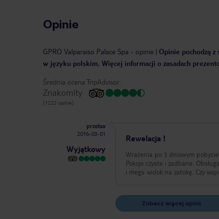
Opinie
GPRO Valparaiso Palace Spa
-
opinie
|
Opinie pochodzą z s
w języku polskim. Więcej informacji o zasadach prezent
Średnia ocena TripAdvisor:
Znakomity
(1222 opinie)
przetax
2016-03-01
Rewelacja !
Wyjątkowy
Wrażenia po 3 dniowym pobycie 
Pokoje czyste i zadbane. Obsług
i mega widok na zatokę. Czy wsp
Zobacz więcej opinii