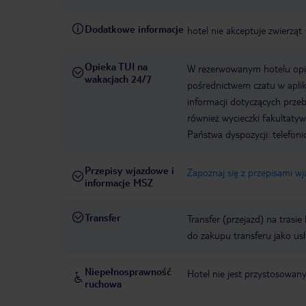
Dodatkowe informacje
hotel nie akceptuje zwierząt
Opieka TUI na
W rezerwowanym hotelu opiek
wakacjach 24/7
pośrednictwem czatu w aplik
informacji dotyczących prze
również wycieczki fakultaty
Państwa dyspozycji: telefon
Przepisy wjazdowe i
Zapoznaj się z przepisami w
informacje MSZ
Transfer
Transfer (przejazd) na trasi
do zakupu transferu jako us
Niepełnosprawność
Hotel nie jest przystosowan
ruchowa