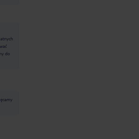
datnych
ować
śmy do
chęcamy