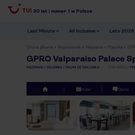
30
lat
|
numer
1
w Polsce
Last Minute
All Inclusive
Lato 2026
Strona główna
Wypoczynek
Hiszpania
Majorka
GPR
GPRO Valparaiso Palace S
HISZPANIA
MAJORKA
PALMA DE MALLORCA
KOD HOTELU
PM
Hotel
Opinie
top
Previous slide