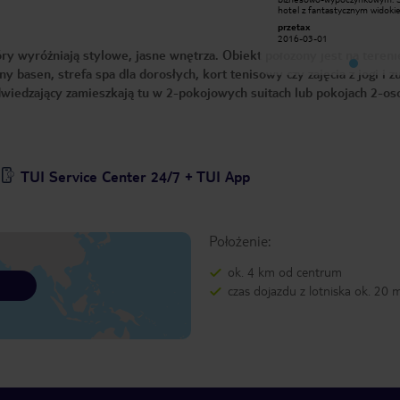
hotel z fantastycznym widokiem na
hotel z fantastycznym widoki
zatokę. Pokoje czyste i zadbane.
zatokę. Pokoje czyste i zadban
przetax
przetax
Obsługa uczynna i bardzo miła. Po
Obsługa uczynna i bardzo miła
2016-03-01
2016-03-01
sezonie prawdziwa oaza spokoju.
sezonie prawdziwa oaza spoko
y wyróżniają stylowe, jasne wnętrza. Obiekt położony jest na tereni
Bardzo dobre jedzenie i mega widok
Bardzo dobre jedzenie i mega
na zatokę. Czy wspomniałem o
na zatokę. Czy wspomniałem 
y basen, strefa spa dla dorosłych, kort tenisowy czy zajęcia z jogi i 
widoku na zatokę ? ;)
widoku na zatokę ? ;)
wiedzający zamieszkają tu w 2-pokojowych suitach lub pokojach 2-o
TUI Service Center 24/7 + TUI App
Położenie:
ok. 4 km od centrum
czas dojazdu z lotniska ok. 20 