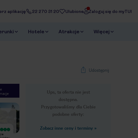
erz aplikację
22 270 31 20
Ulubione
Zaloguj się do myTUI
erunki
Hotele
Atrakcje
Więcej
Udostępnij
e
Ups, ta oferta nie jest
macje
1
/
33
dostępna.
Next slide
Przygotowaliśmy dla Ciebie
podobne oferty:
Zobacz inne ceny i terminy
»
Wyjątkowy
cie
Wrażenia po 3 dniowym pobycie
Świetny
biznesowo-wypoczynkowym. Świetny