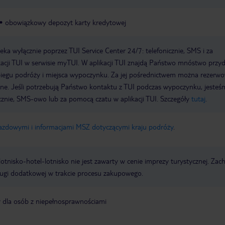
obowiązkowy depozyt karty kredytowej
a wyłącznie poprzez TUI Service Center 24/7: telefonicznie, SMS i za
acji TUI w serwisie myTUI. W aplikacji TUI znajdą Państwo mnóstwo przy
biegu podróży i miejsca wypoczynku. Za jej pośrednictwem można rezerw
wne. Jeśli potrzebują Państwo kontaktu z TUI podczas wypoczynku, jeste
icznie, SMS-owo lub za pomocą czatu w aplikacji TUI. Szczegóły
tutaj
.
jazdowymi i informacjami MSZ dotyczącymi kraju podróży
.
e lotnisko-hotel-lotnisko nie jest zawarty w cenie imprezy turystycznej. Za
ługi dodatkowej w trakcie procesu zakupowego.
y dla osób z niepełnosprawnościami