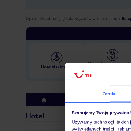
Opis oferty obowiązuje dla wyjazdów w terminie
od
2 list
Największe biuro podr
Lider niskich cen
w Polsce
Zgoda
Hotel
Opinie
top
Szanujemy Twoją prywatno
Hotel
Używamy technologii takich 
wyświetlanych treści i rekla