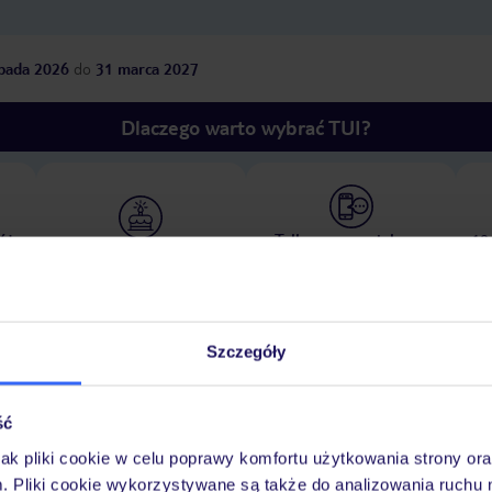
opada 2026
do
31 marca 2027
Dlaczego warto wybrać TUI?
óży
Tylko u nas opieka na
10
30 lat w Polsce
wakacjach 24/7
Szczegóły
Ważn
Pokoje
Wyżywienie
Atrakcje
infor
ść
jak pliki cookie w celu poprawy komfortu użytkowania strony or
m. Pliki cookie wykorzystywane są także do analizowania ruchu 