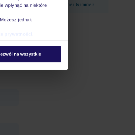
Zobacz inne ceny i terminy
»
e wpłynąć na niektóre
. Możesz jednak
ce prywatności
.
biegi
ezwól na wszystkie