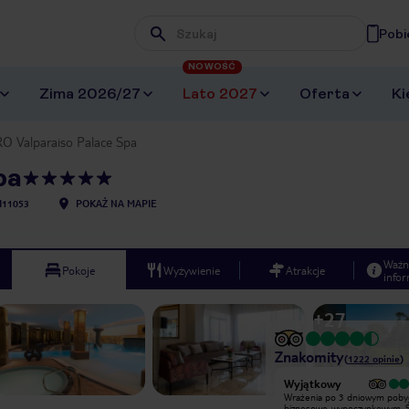
Pobi
Wpisz frazę, której szukasz
NOWOŚĆ
Zima 2026/27
Lato 2027
Oferta
Ki
O Valparaiso Palace Spa
pa
I11053
POKAŻ NA MAPIE
Ważn
Pokoje
Wyżywienie
Atrakcje
infor
+
27
Znakomity
(
1222
opinie
)
Wyjątkowy
Wyjątkowy
Wrażenia po 3 dniowym pobycie
Wrażenia po 3 dniowym poby
biznesowo-wypoczynkowym. Świetny
biznesowo-wypoczynkowym. 