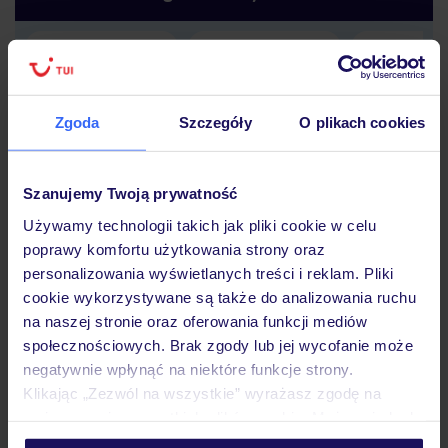
Lider niskich cen
Największe biuro
30 lat w P
podróży w Polsce
Zgoda
Szczegóły
O plikach cookies
Szanujemy Twoją prywatność
Używamy technologii takich jak pliki cookie w celu
Hotel
poprawy komfortu użytkowania strony oraz
personalizowania wyświetlanych treści i reklam. Pliki
cookie wykorzystywane są także do analizowania ruchu
Pokoje
na naszej stronie oraz oferowania funkcji mediów
społecznościowych. Brak zgody lub jej wycofanie może
negatywnie wpłynąć na niektóre funkcje strony.
Wyżywienie
Klikając „Zezwól na wszystkie” wyrażasz zgodę na
umieszczenie wszystkich plików cookie. Możesz jednak
personalizować swój wybór wchodząc w zakładkę