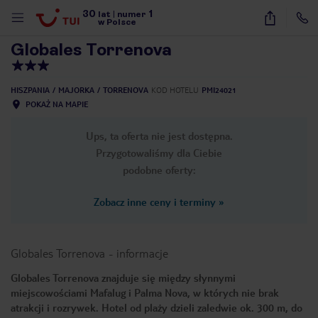
30
1
1
/
24
lat
|
numer
w Polsce
Globales Torrenova
HISZPANIA
MAJORKA
TORRENOVA
KOD HOTELU
PMI24021
POKAŻ NA MAPIE
Ups, ta oferta nie jest dostępna.
Przygotowaliśmy dla Ciebie
podobne oferty:
Zobacz inne ceny i terminy
»
Globales Torrenova
-
informacje
Globales Torrenova znajduje się między słynnymi
miejscowościami Mafalug i Palma Nova, w których nie brak
nute
atrakcji i rozrywek. Hotel od plaży dzieli zaledwie ok. 300 m, do