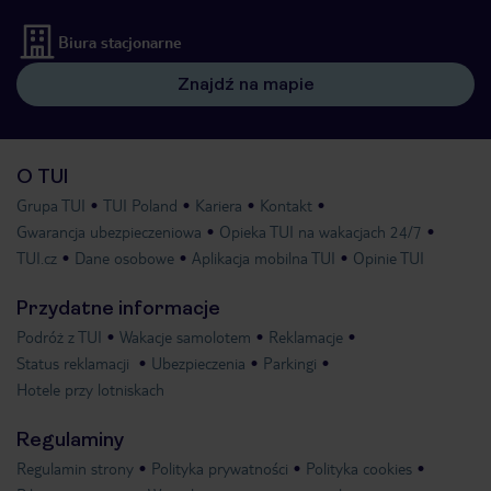
Biura stacjonarne
Znajdź na mapie
O TUI
Grupa TUI
TUI Poland
Kariera
Kontakt
Gwarancja ubezpieczeniowa
Opieka TUI na wakacjach 24/7
TUI.cz
Dane osobowe
Aplikacja mobilna TUI
Opinie TUI
Przydatne informacje
Podróż z TUI
Wakacje samolotem
Reklamacje
Status reklamacji
Ubezpieczenia
Parkingi
Hotele przy lotniskach
Regulaminy
Regulamin strony
Polityka prywatności
Polityka cookies