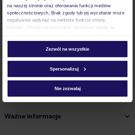
Hotel
na naszej stronie oraz oferowania funkcji mediów
społecznościowych. Brak zgody lub jej wycofanie może
negatywnie wpłynąć na niektóre funkcje strony.
Opinie
Klikając „Zezwól na wszystkie” wyrażasz zgodę na
umieszczenie wszystkich plików cookie. Możesz jednak
personalizować swój wybór wchodząc w zakładkę
Pokoje
„Szczegóły”
Zezwól na wszystkie
Szczegółowe informacje o plikach cookie znajdziesz
w
polityce plików cookies
oraz
polityce prywatności
.
Spersonalizuj
Wyżywienie
Nie zezwalaj
Atrakcje
Ważne informacje