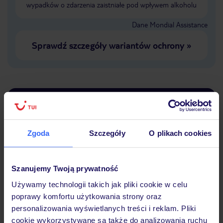
wypadków o zdarzenia zaistniałe pod wpływem alkoholu
Dane Mondial Assistance
Sprawdź szczegóły wariantów ochrony
»
Dlaczego warto wybrać TUI?
Zgoda
Szczegóły
O plikach cookies
Lider niskich cen
Największe biuro
30 lat w P
podróży w Polsce
Szanujemy Twoją prywatność
Używamy technologii takich jak pliki cookie w celu
poprawy komfortu użytkowania strony oraz
personalizowania wyświetlanych treści i reklam. Pliki
cookie wykorzystywane są także do analizowania ruchu