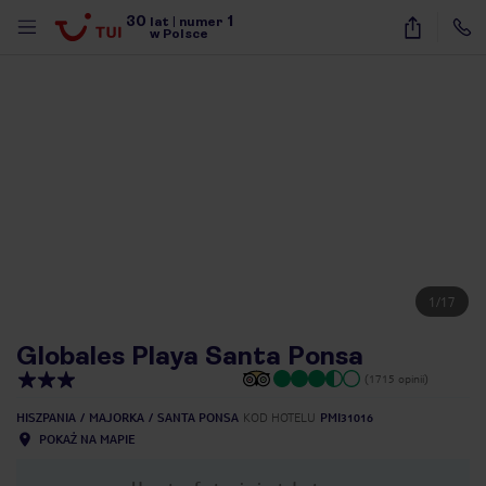
30
1
lat
|
numer
w Polsce
1
/
17
Globales Playa Santa Ponsa
(1715 opinii)
HISZPANIA
MAJORKA
SANTA PONSA
KOD HOTELU
PMI31016
POKAŻ NA MAPIE
nute