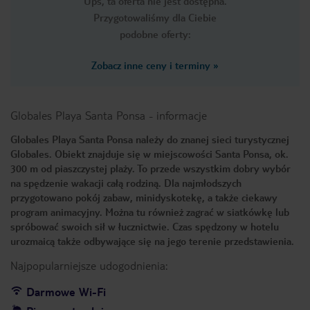
Ups, ta oferta nie jest dostępna.
Przygotowaliśmy dla Ciebie
podobne oferty:
Zobacz inne ceny i terminy
»
Globales Playa Santa Ponsa
-
informacje
Globales Playa Santa Ponsa należy do znanej sieci turystycznej
Globales. Obiekt znajduje się w miejscowości Santa Ponsa, ok.
300 m od piaszczystej plaży. To przede wszystkim dobry wybór
na spędzenie wakacji całą rodziną. Dla najmłodszych
przygotowano pokój zabaw, minidyskotekę, a także ciekawy
program animacyjny. Można tu również zagrać w siatkówkę lub
spróbować swoich sił w łucznictwie. Czas spędzony w hotelu
urozmaicą także odbywające się na jego terenie przedstawienia.
Najpopularniejsze udogodnienia:
Darmowe Wi-Fi