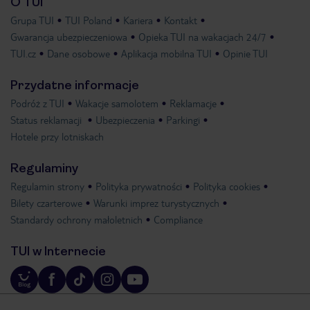
O TUI
Grupa TUI
TUI Poland
Kariera
Kontakt
Gwarancja ubezpieczeniowa
Opieka TUI na wakacjach 24/7
TUI.cz
Dane osobowe
Aplikacja mobilna TUI
Opinie TUI
Przydatne informacje
Podróż z TUI
Wakacje samolotem
Reklamacje
Status reklamacji
Ubezpieczenia
Parkingi
Hotele przy lotniskach
Regulaminy
Regulamin strony
Polityka prywatności
Polityka cookies
Bilety czarterowe
Warunki imprez turystycznych
Standardy ochrony małoletnich
Compliance
TUI w Internecie