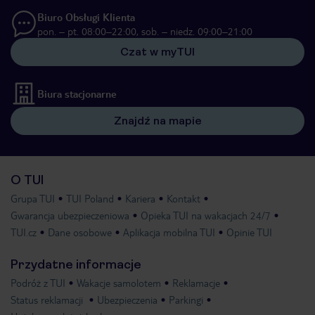
Biuro Obsługi Klienta
pon. – pt. 08:00–22:00, sob. – niedz. 09:00–21:00
Czat w myTUI
Biura stacjonarne
Znajdź na mapie
O TUI
Grupa TUI
TUI Poland
Kariera
Kontakt
Gwarancja ubezpieczeniowa
Opieka TUI na wakacjach 24/7
TUI.cz
Dane osobowe
Aplikacja mobilna TUI
Opinie TUI
Przydatne informacje
Podróż z TUI
Wakacje samolotem
Reklamacje
Status reklamacji
Ubezpieczenia
Parkingi