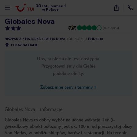
30
1
1
/
34
lat
|
numer
w Polsce
Globales Nova
(805 opinii)
HISZPANIA
MAJORKA
PALMA NOVA
KOD HOTELU
PMI24018
POKAŻ NA MAPIE
Ups, ta oferta nie jest dostępna.
Przygotowaliśmy dla Ciebie
podobne oferty:
Zobacz inne ceny i terminy
»
Globales Nova
-
informacje
Globales Nova to dobry wybór na udane wakacje. Ten 3-
gwiazdkowy obiekt położony jest ok. 100 m od piaszczystej plaży
nute
Son Matias, w pobliżu sklepów, barów i restauracji. Na terenie