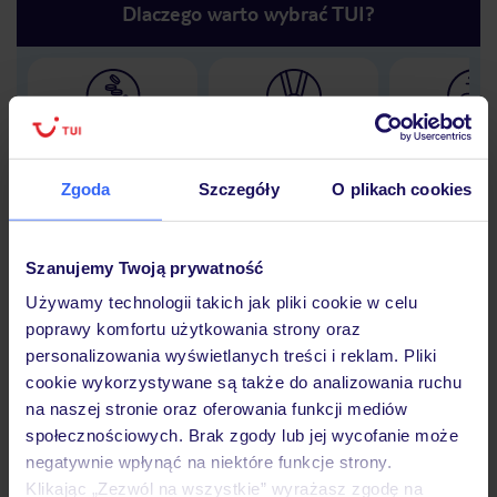
Dlaczego warto wybrać TUI?
Lider niskich cen
Największe biuro
30 lat w P
podróży w Polsce
Zgoda
Szczegóły
O plikach cookies
Szanujemy Twoją prywatność
Hotel
Używamy technologii takich jak pliki cookie w celu
poprawy komfortu użytkowania strony oraz
personalizowania wyświetlanych treści i reklam. Pliki
Opinie
cookie wykorzystywane są także do analizowania ruchu
na naszej stronie oraz oferowania funkcji mediów
społecznościowych. Brak zgody lub jej wycofanie może
Pokoje
negatywnie wpłynąć na niektóre funkcje strony.
Klikając „Zezwól na wszystkie” wyrażasz zgodę na