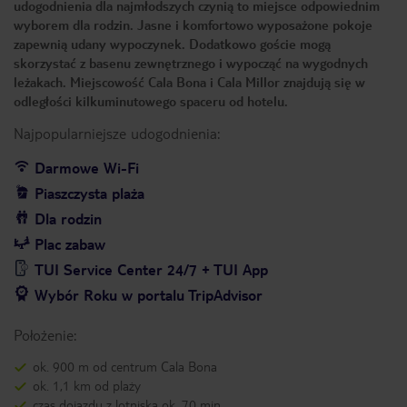
udogodnienia dla najmłodszych czynią to miejsce odpowiednim
wyborem dla rodzin. Jasne i komfortowo wyposażone pokoje
zapewnią udany wypoczynek. Dodatkowo goście mogą
skorzystać z basenu zewnętrznego i wypocząć na wygodnych
leżakach. Miejscowość Cala Bona i Cala Millor znajdują się w
odległości kilkuminutowego spaceru od hotelu.
Najpopularniejsze udogodnienia:
Darmowe Wi-Fi
Piaszczysta plaża
Dla rodzin
Plac zabaw
TUI Service Center 24/7 + TUI App
Wybór Roku w portalu TripAdvisor
Położenie:
ok. 900 m od centrum Cala Bona
ok. 1,1 km od plaży
czas dojazdu z lotniska ok. 70 min