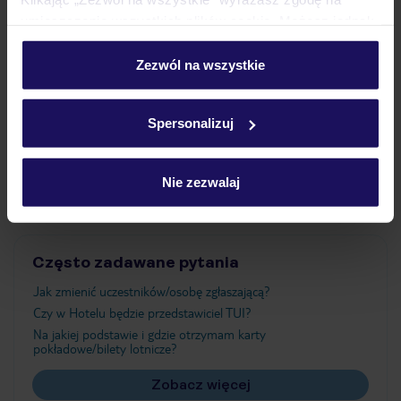
umieszczenie wszystkich plików cookie. Możesz jednak
personalizować swój wybór wchodząc w zakładkę
Wyżywienie
„Szczegóły”
Zezwól na wszystkie
Szczegółowe informacje o plikach cookie znajdziesz
w
polityce plików cookies
oraz
polityce prywatności
.
Atrakcje
Spersonalizuj
Ważne informacje
Nie zezwalaj
Często zadawane pytania
Jak zmienić uczestników/osobę zgłaszającą?
Czy w Hotelu będzie przedstawiciel TUI?
Na jakiej podstawie i gdzie otrzymam karty
pokładowe/bilety lotnicze?
Zobacz więcej