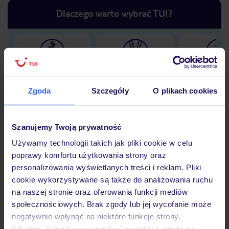
Dlaczego warto wybrać TUI?
Lider niskich cen
Największe biuro
30 lat w P
podróży w Polsce
Zgoda
Szczegóły
O plikach cookies
Szanujemy Twoją prywatność
Hotel
Używamy technologii takich jak pliki cookie w celu
poprawy komfortu użytkowania strony oraz
personalizowania wyświetlanych treści i reklam. Pliki
cookie wykorzystywane są także do analizowania ruchu
Opinie
na naszej stronie oraz oferowania funkcji mediów
społecznościowych. Brak zgody lub jej wycofanie może
negatywnie wpłynąć na niektóre funkcje strony.
Pokoje
Klikając „Zezwól na wszystkie” wyrażasz zgodę na