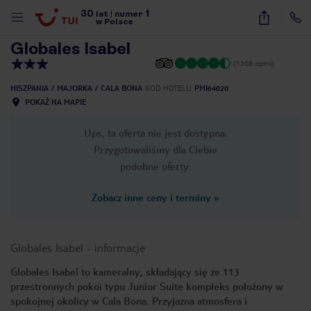
30
1
1
/
20
lat
|
numer
w Polsce
Globales Isabel
(1308 opinii)
HISZPANIA
MAJORKA
CALA BONA
KOD HOTELU
PMI64020
POKAŻ NA MAPIE
Ups, ta oferta nie jest dostępna.
Przygotowaliśmy dla Ciebie
podobne oferty:
Zobacz inne ceny i terminy
»
Globales Isabel
-
informacje
Globales Isabel to kameralny, składający się ze 113
przestronnych pokoi typu Junior Suite kompleks położony w
nute
spokojnej okolicy w Cala Bona. Przyjazna atmosfera i