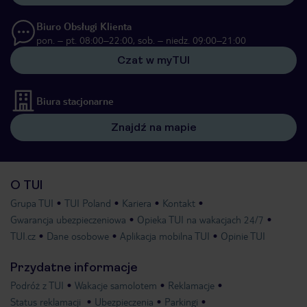
Biuro Obsługi Klienta
pon. – pt. 08:00–22:00, sob. – niedz. 09:00–21:00
Czat w myTUI
Biura stacjonarne
Znajdź na mapie
O TUI
Grupa TUI
TUI Poland
Kariera
Kontakt
Gwarancja ubezpieczeniowa
Opieka TUI na wakacjach 24/7
TUI.cz
Dane osobowe
Aplikacja mobilna TUI
Opinie TUI
Przydatne informacje
Podróż z TUI
Wakacje samolotem
Reklamacje
Status reklamacji
Ubezpieczenia
Parkingi