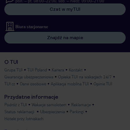
pon. – pt. 08:00–22:00, sob. – niedz. 09:00–21:00
Czat w myTUI
Biura stacjonarne
Znajdź na mapie
O TUI
Grupa TUI
TUI Poland
Kariera
Kontakt
Gwarancja ubezpieczeniowa
Opieka TUI na wakacjach 24/7
TUI.cz
Dane osobowe
Aplikacja mobilna TUI
Opinie TUI
Przydatne informacje
Podróż z TUI
Wakacje samolotem
Reklamacje
Status reklamacji
Ubezpieczenia
Parkingi
Hotele przy lotniskach