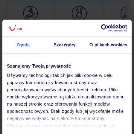
Lider niskich cen
Największe biuro
30 lat w P
podróży w Polsce
Zgoda
Szczegóły
O plikach cookies
Szanujemy Twoją prywatność
Hotel
Używamy technologii takich jak pliki cookie w celu
poprawy komfortu użytkowania strony oraz
Opinie
personalizowania wyświetlanych treści i reklam. Pliki
cookie wykorzystywane są także do analizowania ruchu
na naszej stronie oraz oferowania funkcji mediów
Pokoje
społecznościowych. Brak zgody lub jej wycofanie może
negatywnie wpłynąć na niektóre funkcje strony.
Klikając „Zezwól na wszystkie” wyrażasz zgodę na
umieszczenie wszystkich plików cookie. Możesz jednak