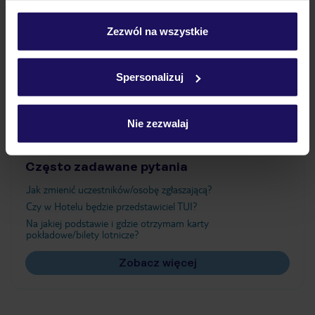
Wyżywienie
personalizować swój wybór wchodząc w zakładkę
„Szczegóły”
Zezwól na wszystkie
Szczegółowe informacje o plikach cookie znajdziesz
Atrakcje
w
polityce plików cookies
oraz
polityce prywatności
.
Spersonalizuj
Ważne informacje
Nie zezwalaj
Często zadawane pytania
Jak zmienić uczestników/osobę zgłaszającą?
Czy w Hotelu będzie przedstawiciel TUI?
Na jakiej podstawie i gdzie otrzymam karty
pokładowe/bilety lotnicze?
Zobacz więcej