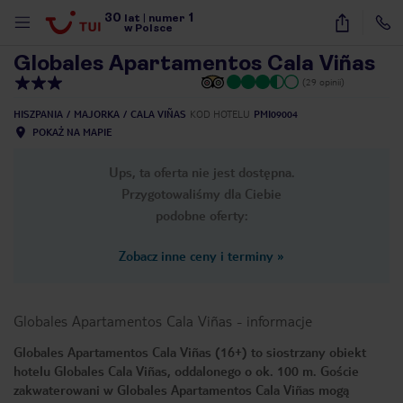
30
1
1
/
22
lat
|
numer
w Polsce
Globales Apartamentos Cala Viñas
(29 opinii)
HISZPANIA
MAJORKA
CALA VIÑAS
KOD HOTELU
PMI09004
POKAŻ NA MAPIE
Ups, ta oferta nie jest dostępna.
Przygotowaliśmy dla Ciebie
podobne oferty:
Zobacz inne ceny i terminy
»
Globales Apartamentos Cala Viñas
-
informacje
Globales Apartamentos Cala Viñas (16+) to siostrzany obiekt
hotelu Globales Cala Viñas, oddalonego o ok. 100 m. Goście
nute
zakwaterowani w Globales Apartamentos Cala Viñas mogą