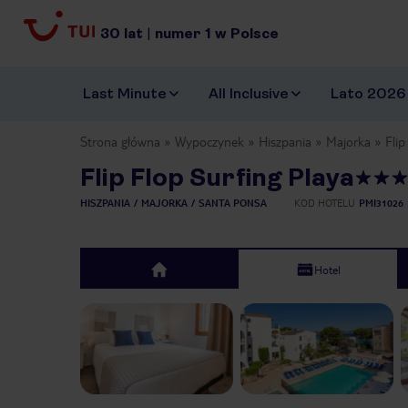
30
lat
|
numer
1
w Polsce
Last Minute
All Inclusive
Lato 2026
Strona główna
Wypoczynek
Hiszpania
Majorka
Flip
Flip Flop Surfing Playa
HISZPANIA
MAJORKA
SANTA PONSA
KOD HOTELU
PMI31026
Hotel
top
Previous slide