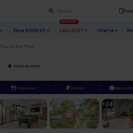
Pobi
Wpisz frazę, której szukasz
NOWOŚĆ
Zima 2026/27
Lato 2027
Oferta
Ki
 Flop Surfing Playa
POKAŻ NA MAPIE
Wyżywienie
Atrakcje
Ważne info
+
24