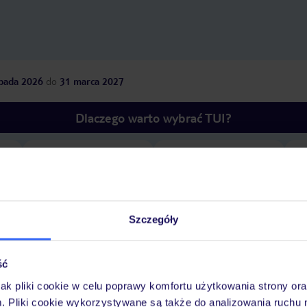
opada 2026
do
31 marca 2027
Dlaczego warto wybrać TUI?
óży
Tylko u nas opieka na
10
30 lat w Polsce
wakacjach 24/7
Szczegóły
ść
Wyżywienie
Atrakcje
Ważne info
jak pliki cookie w celu poprawy komfortu użytkowania strony or
m. Pliki cookie wykorzystywane są także do analizowania ruchu 