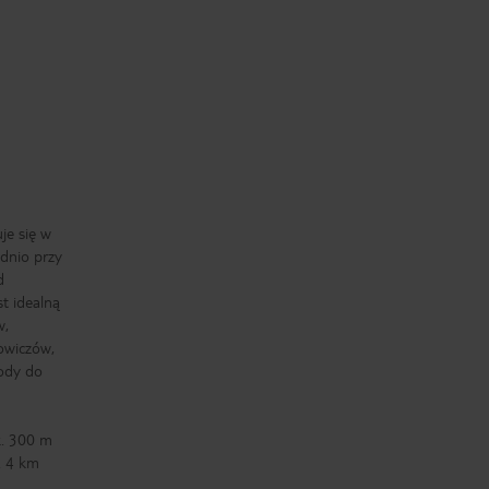
je się w
dnio przy
d
st idealną
w,
owiczów,
rody do
k. 300 m
. 4 km