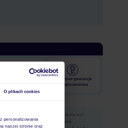
 000 hoteli w ponad 50
Najwyższa gwarancja
krajach
ubezpieczeniowa
O plikach cookies
rmacje
Ups, ta oferta nie jest
az personalizowania
dostępna.
na naszej stronie oraz