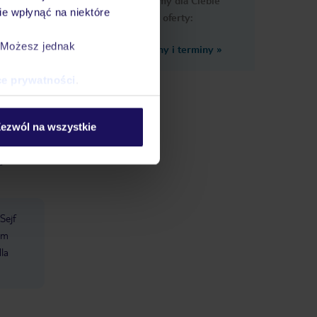
Przygotowaliśmy dla Ciebie
e wpłynąć na niektóre
podobne oferty:
. Możesz jednak
Zobacz inne ceny i terminy
»
ce prywatności
.
ie mogą
ik w
ezwól na wszystkie
a
a
Sejf
om
la