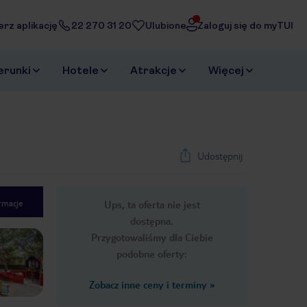
erz aplikację
22 270 31 20
Ulubione
Zaloguj się do myTUI
erunki
Hotele
Atrakcje
Więcej
Udostępnij
rmacje
Ups, ta oferta nie jest
1
/
30
dostępna.
Next slide
Przygotowaliśmy dla Ciebie
podobne oferty:
Zobacz inne ceny i terminy
»