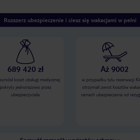
Rozszerz ubezpieczenie i ciesz się wakacjami w pełni
689 420 zł
Aż 9002
 wyniósł koszt obsługi medycznej
w przypadku tylu rezerwacji Kl
pokryty jednorazowo przez
otrzymali zwrot kosztów wakac
ubezpieczyciela
ramach ubezpieczenia od rezyg
Sprawdź szczegóły wariantów ochrony
»