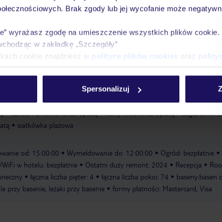
połecznościowych. Brak zgody lub jej wycofanie może negatywni
ie” wyrażasz zgodę na umieszczenie wszystkich plików cookie
wchodząc w zakładkę „Szczegóły”
ikach cookie znajdziesz w
polityce plików cookies
oraz
polity
iającą kąpiel. Na tarasie słonecznym dostępne są leżaki i parasole. Gośc
c w siatkówkę plażową. Za dodatkową opłatą Goście mogą uprawiać aerob
Spersonalizuj
Z
dnych i skuterach wodnych, pływanie na bananie, kajakarstwo, żeglarstwo,
jakarstwo i nurkowanie.
pływanie na bananie: za opłatą
kajakarstwo: z
tą
szkoła nurkowania: za opłatą
narty wodne: za opłatą
żeglarstwo: z
łatą
siatkówka plażowa
wanie od: 15:00:00
Wymeldowanie do: 12:00:00
Ogród: bezpłatnie
iFi w hotelu: bezpłatnie
Ostatni duży remont: 2024
Recepcja
Ro
łoneczny
łączna liczba pięter: 4
łączna liczba pokoi: 74
baseny:basen d
le przy basenie, leżaki przy basenie
formy płatności: Mastercard, Visa