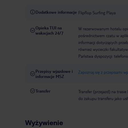
Dodatkowe informacje
Flipflop Surfing Playa
Opieka TUI na
W rezerwowanym hotelu opiek
wakacjach 24/7
pośrednictwem czatu w aplik
informacji dotyczących prze
również wycieczki fakultaty
Państwa dyspozycji: telefon
Przepisy wjazdowe i
Zapoznaj się z przepisami w
informacje MSZ
Transfer
Transfer (przejazd) na trasi
do zakupu transferu jako us
Wyżywienie