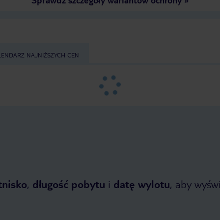
LENDARZ NAJNIŻSZYCH CEN
tnisko
,
długość pobytu
i
datę wylotu
, aby wyświe