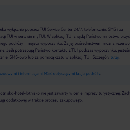
a wyłącznie poprzez TUI Service Center 24/7: telefonicznie, SMS i za
acji TUI w serwisie myTUI. W aplikacji TUI znajdą Państwo mnóstwo przy
biegu podróży i miejsca wypoczynku. Za jej pośrednictwem można rezerw
wne. Jeśli potrzebują Państwo kontaktu z TUI podczas wypoczynku, jeste
icznie, SMS-owo lub za pomocą czatu w aplikacji TUI. Szczegóły
tutaj
.
jazdowymi i informacjami MSZ dotyczącymi kraju podróży
.
e lotnisko-hotel-lotnisko nie jest zawarty w cenie imprezy turystycznej. Za
ługi dodatkowej w trakcie procesu zakupowego.