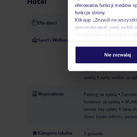
Hotel
oferowania funkcji mediów s
funkcje strony.
Klikając „Zezwól na wszystk
Dla dzieci
Basen dla dzieci
personalizować swój wybór 
Szczegółowe informacje o pl
Sport i Wellness
Odkryty basen oferuje orzeźw
aktywnie spędzać czas grają
Nie zezwalaj
wodzie, jazdę na nartach wo
żeglowanie katamaranem, ka
opłatą
katamaran: za opła
opłatą
narty wodne: za op
Wyposażenie
Parking: za opłatą
Zameldo
hotelowy: za opłatą
WLAN/W
service: bez opłaty
taras s
dzieci, basen odkryty, paraso
Kategoria lokalna
3 gwiazdki