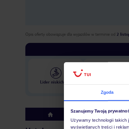
Opis oferty obowiązuje dla wyjazdów w terminie
od
2 list
Największe biuro podr
Lider niskich cen
w Polsce
Zgoda
Szanujemy Twoją prywatno
Hotel
top
Używamy technologii takich 
wyświetlanych treści i rekla