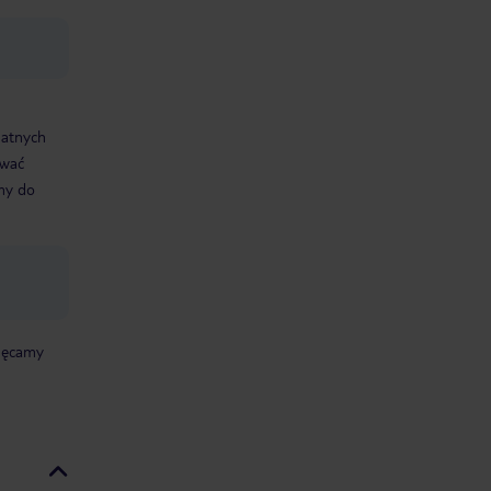
datnych
ować
śmy do
chęcamy