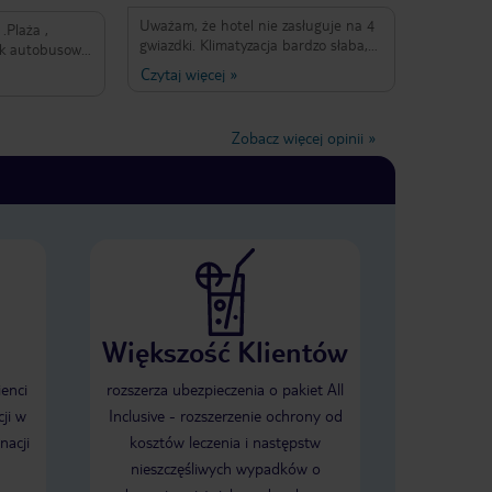
Uważam, że hotel nie zasługuje na 4
 .Plaża ,
gwiazdki. Klimatyzacja bardzo słaba,
k autobusowy,
dodatkowo płatne napoje do kolacji,
zeciw hotelu
Czytaj więcej
»
nawet woda czy herbata. Dla mnie te
je mają
drobne rzeczy sprawiły, że nie
ego hotelu
polecam i nie wrócę do tego hotelu.
ności .Jeśli
Zobacz więcej opinii
»
Poza tym na plus śniadania i ogólnie
wnie a nie
jedzenie bardzo dobre. Cicho i
ie to jest
spokojnie w hotelu. Blisko do plaży.
i z super
Ogólne wrażenie nawet dobre, ale
, jedzeni na +
niesmak pozostał.
sympatyczni
rd .Duży
nia
 mieliśmy
unikacji TIB
esowania
Większość Klientów
e zwiedzać
u .Polecam
ienci
rozszerza ubezpieczenia o pakiet All
ji w
Inclusive - rozszerzenie ochrony od
nacji
kosztów leczenia i następstw
nieszczęśliwych wypadków o