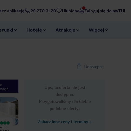
erz aplikację
22 270 31 20
Ulubione
Zaloguj się do myTUI
erunki
Hotele
Atrakcje
Więcej
Udostępnij
e
Ups, ta oferta nie jest
macje
1
/
25
dostępna.
Next slide
Przygotowaliśmy dla Ciebie
podobne oferty:
Zobacz inne ceny i terminy
»
Wyjątkowy
Uważam, że hotel nie zasługuje na 4
est to
Bardzo fajna lokalizacja .Plaża ,
gwiazdki. Klimatyzacja bardzo słaba,
 pyszna
promenada , przystanek