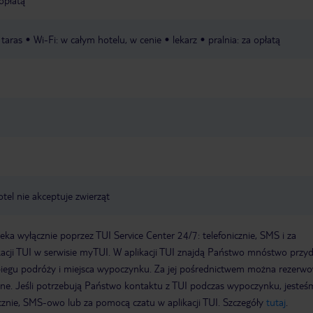
 opłatą
taras
Wi-Fi: w całym hotelu, w cenie
lekarz
pralnia: za opłatą
otel nie akceptuje zwierząt
a wyłącznie poprzez TUI Service Center 24/7: telefonicznie, SMS i za
acji TUI w serwisie myTUI. W aplikacji TUI znajdą Państwo mnóstwo przy
biegu podróży i miejsca wypoczynku. Za jej pośrednictwem można rezerw
wne. Jeśli potrzebują Państwo kontaktu z TUI podczas wypoczynku, jeste
icznie, SMS-owo lub za pomocą czatu w aplikacji TUI. Szczegóły
tutaj
.