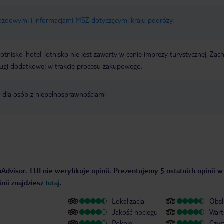
jazdowymi i informacjami MSZ dotyczącymi kraju podróży
.
e lotnisko-hotel-lotnisko nie jest zawarty w cenie imprezy turystycznej. Za
ługi dodatkowej w trakcie procesu zakupowego.
y dla osób z niepełnosprawnościami
Advisor. TUI nie weryfikuje opinii. Prezentujemy 5 ostatnich opinii w
nii znajdziesz
tutaj
.
Lokalizacja
Obsł
Jakość noclegu
Wart
Pokoje
Czys