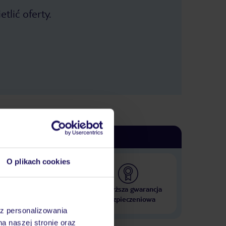
tlić oferty.
O plikach cookies
 000 hoteli w ponad 50
Najwyższa gwarancja
krajach
ubezpieczeniowa
az personalizowania
na naszej stronie oraz