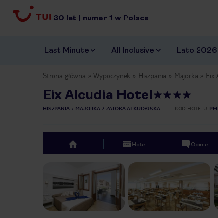
30
lat
|
numer
1
w Polsce
Last Minute
All Inclusive
Lato 2026
Strona główna
Wypoczynek
Hiszpania
Majorka
Eix 
Eix Alcudia Hotel
HISZPANIA
MAJORKA
ZATOKA ALKUDYJSKA
KOD HOTELU
PM
Hotel
Opinie
top
Previous slide