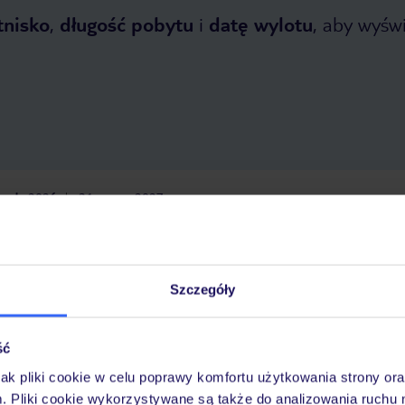
tnisko
,
długość pobytu
i
datę wylotu
, aby wyświe
opada 2026
do
31 marca 2027
Dlaczego warto wybrać TUI?
Szczegóły
óży
Tylko u nas opieka na
10
30 lat w Polsce
ść
wakacjach 24/7
jak pliki cookie w celu poprawy komfortu użytkowania strony or
m. Pliki cookie wykorzystywane są także do analizowania ruchu 