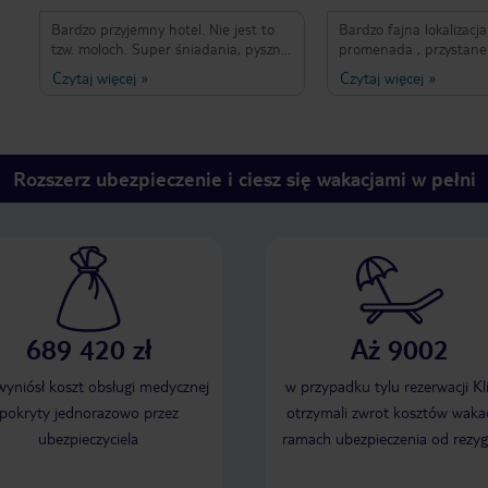
Bardzo przyjemny hotel. Nie jest to
Bardzo fajna lokalizacja
tzw. moloch. Super śniadania, pyszna
promenada , przystane
kawa! Czysto. Położenie bardzo blisko
darmowy parking na pr
Czytaj więcej
»
Czytaj więcej
»
plaży i deptaka, a spacerkiem do
.Niestety niektóre poko
centrum - starówki Alcudii to tylko
balkony na przeciw inn
10-15 min. Ceny pobytu bardzo
więc trochę brak prywat
korzystne. Na pewno wrócimy do tego
spędzamy wakacje akty
hotelu.
przy basenie i na balkon
Rozszerz ubezpieczenie i ciesz się wakacjami w pełni
super .Blisko do Alcudi
starym miastem . Hotel 
. Duży wybór . Fajni i 
ludzie . Pokój , standa
prysznic .Mimo posiada
samochodu na kilka dni
okazję skorzystać z kom
.MEGA , trochę zainter
689 420 zł
Aż 9002
tematem i można fajni
Majorkę bez samochod
 wyniósł koszt obsługi medycznej
w przypadku tylu rezerwacji Kl
pokryty jednorazowo przez
otrzymali zwrot kosztów wakac
ubezpieczyciela
ramach ubezpieczenia od rezyg