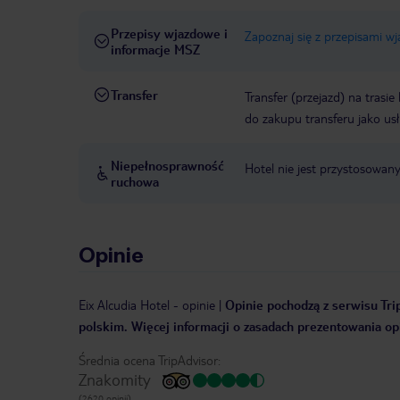
Przepisy wjazdowe i
Zapoznaj się z przepisami w
informacje MSZ
Transfer
Transfer (przejazd) na trasi
do zakupu transferu jako us
Niepełnosprawność
Hotel nie jest przystosowan
ruchowa
Opinie
Eix Alcudia Hotel
-
opinie
|
Opinie pochodzą z serwisu Trip
polskim. Więcej informacji o zasadach prezentowania opi
Średnia ocena TripAdvisor:
Znakomity
(2620 opinii)