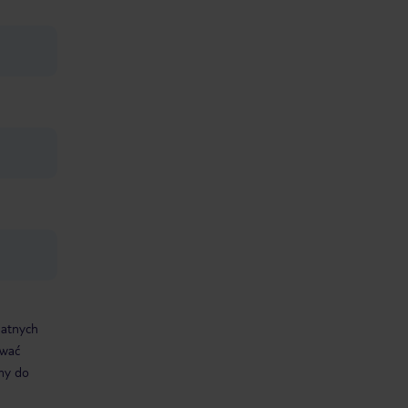
datnych
ować
śmy do