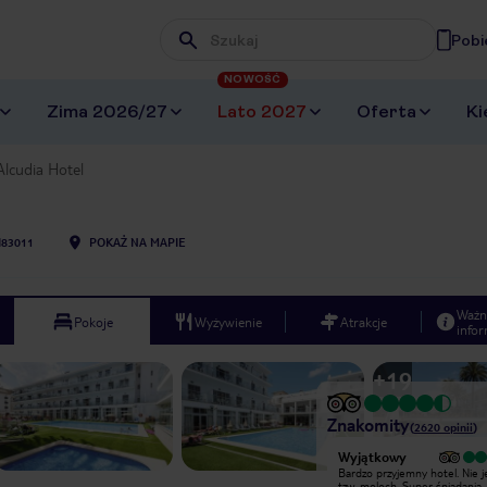
Pobi
Wpisz frazę, której szukasz
NOWOŚĆ
Zima 2026/27
Lato 2027
Oferta
Ki
Alcudia Hotel
I83011
POKAŻ NA MAPIE
Ważn
Pokoje
Wyżywienie
Atrakcje
infor
+
19
Znakomity
(
2620
opinii
)
Wyjątkowy
Wyjątkowy
W hotelu podobało nam się
Bardzo przyjemny hotel. Nie j
wszystko. Na wejściu zostaliśmy
tzw. moloch. Super śniadania,