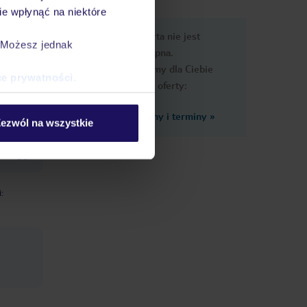
e wpłynąć na niektóre
e
Ups, ta oferta nie jest
macje
. Możesz jednak
dostępna.
Przygotowaliśmy dla Ciebie
ce prywatności
.
podobne oferty:
Zobacz inne ceny i terminy
»
ezwól na wszystkie
 opłatą,
 kaucją
: