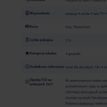
muzyka na żywo
bilard za
Wyposażenie
recepcja
winda
sala TV
Karty
Visa, MasterCard
Liczba pokojów
210
Kategoria lokalna
4 gwiazdki
Dodatkowe informacje
hotel dla dorosłych: 18+
h
Opieka TUI na
W rezerwowanym hotelu opiek
wakacjach 24/7
pośrednictwem czatu w aplik
informacji dotyczących prze
również wycieczki fakultaty
Państwa dyspozycji: telefon