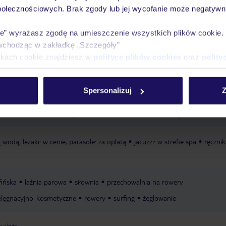
połecznościowych. Brak zgody lub jej wycofanie może negatywni
Ważn
Pokoje
Wyżywienie
Atrakcje
infor
ie” wyrażasz zgodę na umieszczenie wszystkich plików cookie
wchodząc w zakładkę „Szczegóły”
ikach cookie znajdziesz w
polityce plików cookies
oraz
polity
lcudia
publiczna
piaszczysta
łagodnie opadająca
leżaki za opłatą,
Spersonalizuj
Z
owana, zależna od decyzji hotelu lub dostawcy zewnętrznego
parasole za
owana, zależna od decyzji hotelu lub dostawcy zewnętrznego
ręczniki za
wodą, leżaki: w cenie, parasole: za opłatą
jacuzzi: w strefie spa
ręczniki
fińska
łaźnia parowa
siłownia
przechowalnia na rowery
ielęgnacyjno-kosmetyczne
rowery
surfing
żeglowanie