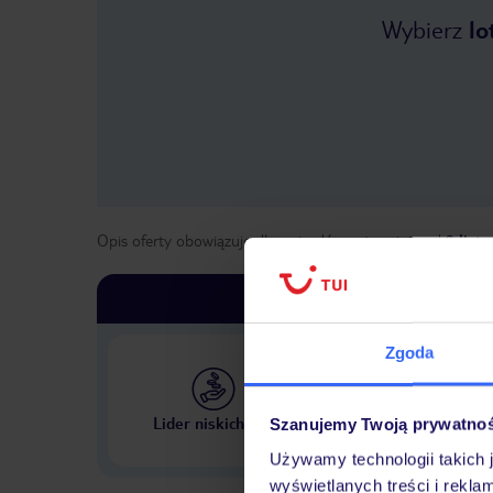
Wybierz
lo
Opis oferty obowiązuje dla wyjazdów w terminie
od
2 list
Zgoda
Największe biuro podr
Lider niskich cen
Szanujemy Twoją prywatno
w Polsce
Używamy technologii takich 
wyświetlanych treści i rekla