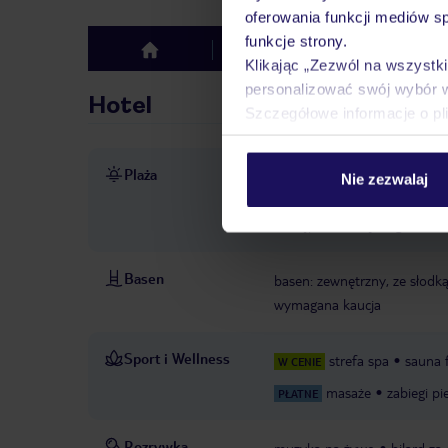
oferowania funkcji mediów s
funkcje strony.
Hotel
Opinie
top
Klikając „Zezwól na wszystk
personalizować swój wybór 
Hotel
Szczegółowe informacje o pl
Plaża
ok.150 m od plaży Puerto A
Nie zezwalaj
dostępność nie jest gwarant
dostępność nie jest gwarant
Basen
basen: zewnętrzny, ze słodką 
wymagana kaucja
Sport i Wellness
strefa spa
sauna 
W CENIE
masaże
zabiegi p
PŁATNE
Rozrywka