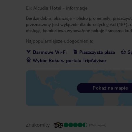
Eix Alcudia Hotel
-
informacje
Bardzo dobra lokalizacja – blisko promenady, piaszczyst
przeznaczony jest wyłącznie dla dorosłych gości (18+),
obsługa, komfortowo wyposażone pokoje i smaczna kuchn
Najpopularniejsze udogodnienia:
Darmowe Wi-Fi
Piaszczysta plaża
S
Wybór Roku w portalu TripAdvisor
Pokaż na mapie
Znakomity
(2620 opinii)