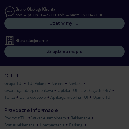
Biuro Obsługi Klienta
pon. – pt. 08:00–22:00, sob. – niedz. 09:00–21:00
Czat w myTUI
Biura stacjonarne
Znajdź na mapie
O TUI
Grupa TUI
TUI Poland
Kariera
Kontakt
Gwarancja ubezpieczeniowa
Opieka TUI na wakacjach 24/7
TUI.cz
Dane osobowe
Aplikacja mobilna TUI
Opinie TUI
Przydatne informacje
Podróż z TUI
Wakacje samolotem
Reklamacje
Status reklamacji
Ubezpieczenia
Parkingi