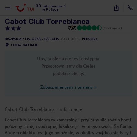
30
1
1
/
15
lat
|
numer
w Polsce
Cabot Club Torreblanca
(1073 opinie)
HISZPANIA
MAJORKA
SA COMA
KOD HOTELU
PMI68054
POKAŻ NA MAPIE
Ups, ta oferta nie jest dostępna.
Przygotowaliśmy dla Ciebie
podobne oferty:
Zobacz inne ceny i terminy
»
Cabot Club Torreblanca
-
informacje
Cabot Club Torreblanca to kameralny i przyjazny dla rodzin hotel
położony cichej i spokojnej lokalizacji - w miejscowości Sa Coma.
nute
Atutem obiektu jest jego położenie, w okolicy znajdują się bary i