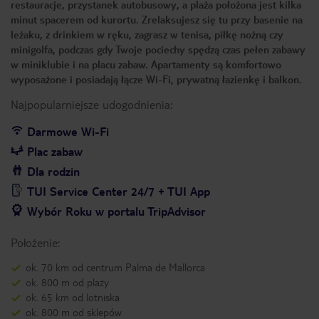
restauracje, przystanek autobusowy, a plaża położona jest kilka
minut spacerem od kurortu. Zrelaksujesz się tu przy basenie na
leżaku, z drinkiem w ręku, zagrasz w tenisa, piłkę nożną czy
minigolfa, podczas gdy Twoje pociechy spędzą czas pełen zabawy
w miniklubie i na placu zabaw. Apartamenty są komfortowo
wyposażone i posiadają łącze Wi-Fi, prywatną łazienkę i balkon.
Najpopularniejsze udogodnienia:
Darmowe Wi-Fi
Plac zabaw
Dla rodzin
TUI Service Center 24/7 + TUI App
Wybór Roku w portalu TripAdvisor
Położenie:
ok. 70 km od centrum Palma de Mallorca
ok. 800 m od plaży
ok. 65 km od lotniska
ok. 800 m od sklepów