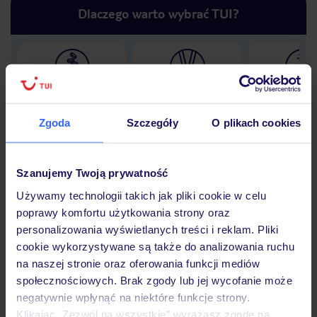
Dlaczego warto wybrać TUI?
Lider niskich cen
Największe biuro
30 lat w P
podróży w Polsce
Zgoda
Szczegóły
O plikach cookies
Szanujemy Twoją prywatność
Hotel
Używamy technologii takich jak pliki cookie w celu
poprawy komfortu użytkowania strony oraz
personalizowania wyświetlanych treści i reklam. Pliki
Opinie
cookie wykorzystywane są także do analizowania ruchu
na naszej stronie oraz oferowania funkcji mediów
społecznościowych. Brak zgody lub jej wycofanie może
Pokoje
negatywnie wpłynąć na niektóre funkcje strony.
Klikając „Zezwól na wszystkie” wyrażasz zgodę na