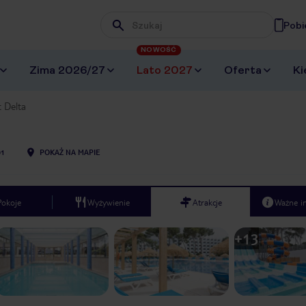
Pobi
Wpisz frazę, której szukasz
NOWOŚĆ
Zima 2026/27
Lato 2027
Oferta
Ki
t Delta
01
POKAŻ NA MAPIE
Pokoje
Wyżywienie
Atrakcje
Ważne i
+
13