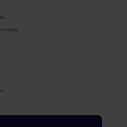
 Na
 urozmaicą
min