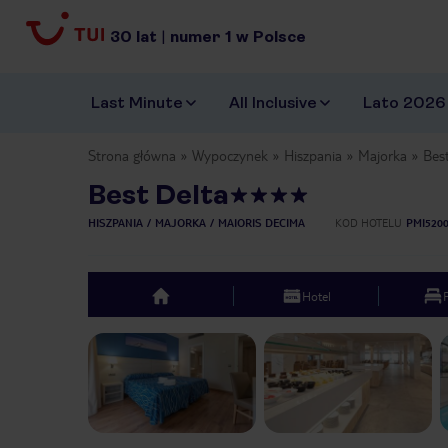
30
lat
|
numer
1
w Polsce
Last Minute
All Inclusive
Lato 2026
Strona główna
Wypoczynek
Hiszpania
Majorka
Bes
Best Delta
HISZPANIA
MAJORKA
MAIORIS DECIMA
KOD HOTELU
PMI520
Hotel
top
Previous slide