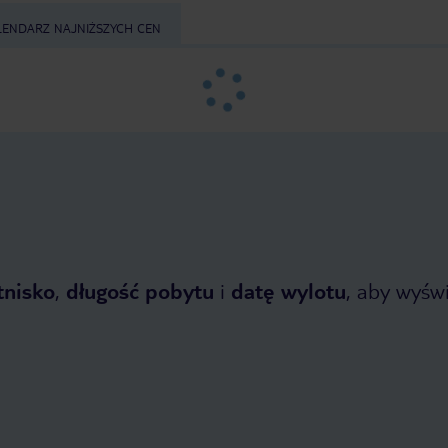
LENDARZ NAJNIŻSZYCH CEN
tnisko
,
długość pobytu
i
datę wylotu
, aby wyświe