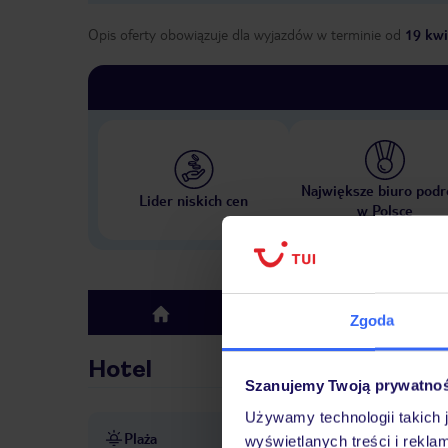
Opis oferty obowiązuje dla wyjazdów w terminie
od
19 kwi
Największe biuro podr
Lider niskich cen
w Polsce
Hotel
top
Zgoda
Hotel
Szanujemy Twoją prywatno
Używamy technologii takich 
Plaża
ok. 1,5 km od kamienistej pl
wyświetlanych treści i rekla