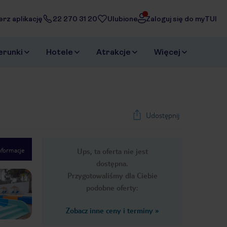
erz aplikację
22 270 31 20
Ulubione
Zaloguj się do myTUI
erunki
Hotele
Atrakcje
Więcej
Udostępnij
nformacje
Ups, ta oferta nie jest
1
/
19
dostępna.
Next slide
Przygotowaliśmy dla Ciebie
podobne oferty:
Zobacz inne ceny i terminy
»