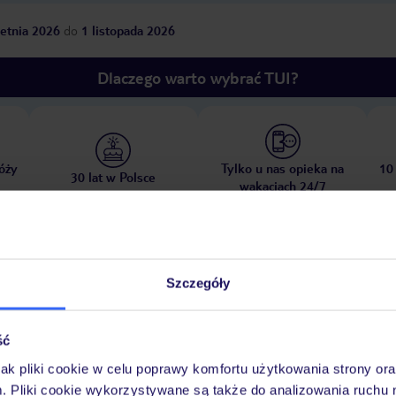
etnia 2026
do
1 listopada 2026
Dlaczego warto wybrać TUI?
óży
Tylko u nas opieka na
10
30 lat w Polsce
wakacjach 24/7
Pokoje
Wyżywienie
Atrakcje
Ważne i
Szczegóły
ść
jak pliki cookie w celu poprawy komfortu użytkowania strony or
aży Playa Del Delta, 3,5 km od piaszczystej plaży Cala Blava oraz ok. 6 km
m. Pliki cookie wykorzystywane są także do analizowania ruchu 