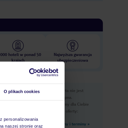
 000 hoteli w ponad 50
Najwyższa gwarancja
krajach
ubezpieczeniowa
nformacje
Ups, ta oferta nie jest
O plikach cookies
dostępna.
Przygotowaliśmy dla Ciebie
podobne oferty:
az personalizowania
Zobacz inne ceny i terminy
»
 od
na naszej stronie oraz