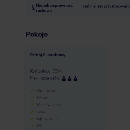
Niepełnosprawność
Hotel nie jest przystosowan
ruchowa
Pokoje
Pokój 2-osobowy
1 /
5
Kod pokoju
:
DZX1
Max. liczba osób
:
klimatyzacja
TV sat.
Wi-Fi: w cenie
taras
sejf: w cenie
WC