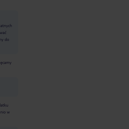
datnych
ować
śmy do
chęcamy
datku
dnio w