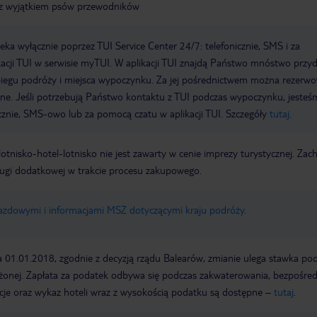
t z wyjątkiem psów przewodników
a wyłącznie poprzez TUI Service Center 24/7: telefonicznie, SMS i za
acji TUI w serwisie myTUI. W aplikacji TUI znajdą Państwo mnóstwo przy
biegu podróży i miejsca wypoczynku. Za jej pośrednictwem można rezerw
wne. Jeśli potrzebują Państwo kontaktu z TUI podczas wypoczynku, jeste
icznie, SMS-owo lub za pomocą czatu w aplikacji TUI. Szczegóły
tutaj
.
e lotnisko-hotel-lotnisko nie jest zawarty w cenie imprezy turystycznej. Za
ługi dodatkowej w trakcie procesu zakupowego.
jazdowymi i informacjami MSZ dotyczącymi kraju podróży
.
a 01.01.2018, zgodnie z decyzją rządu Balearów, zmianie ulega stawka po
żonej. Zapłata za podatek odbywa się podczas zakwaterowania, bezpośre
cje oraz wykaz hoteli wraz z wysokością podatku są dostępne –
tutaj
.