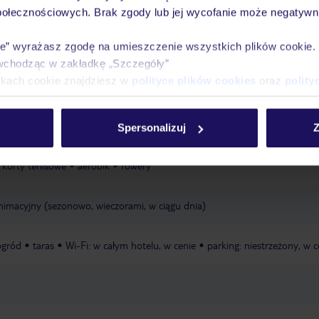
połecznościowych. Brak zgody lub jej wycofanie może negatywni
ie” wyrażasz zgodę na umieszczenie wszystkich plików cookie
 2 zjeżdżalnie
menu dla niemowląt
wysokie krzesełka dla
wchodząc w zakładkę „Szczegóły”
r i zabaw
plac zabaw
ikach cookie znajdziesz w
polityce plików cookies
oraz
polity
ny
basen: podgrzewany: październik - maj
aquapark: nowy, w cenie
nik - maj
ręczniki: wymagana kaucja
Spersonalizuj
Z
korty tenisowe
aerobik
rowery
macyjny (sezonowo, wieczorami, w ciągu dnia)
ogród
taras
Wi-Fi: w całym hotelu, w cenie
parking: niestrzeżony, w c