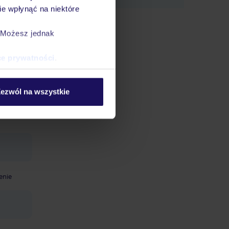
e wpłynąć na niektóre
. Możesz jednak
ce prywatności
.
basen
ezwól na wszystkie
enie