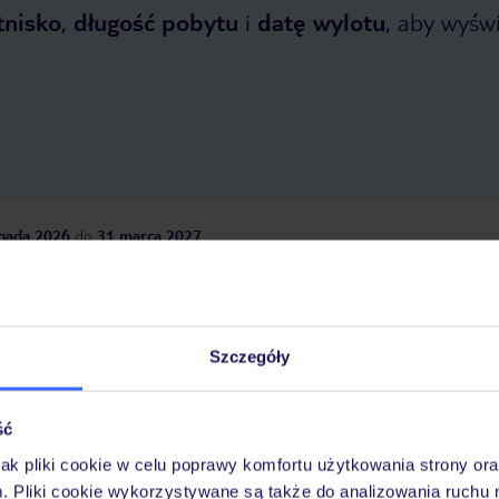
tnisko
,
długość pobytu
i
datę wylotu
, aby wyświe
opada 2026
do
31 marca 2027
Dlaczego warto wybrać TUI?
Szczegóły
óży
Tylko u nas opieka na
10
30 lat w Polsce
ść
wakacjach 24/7
jak pliki cookie w celu poprawy komfortu użytkowania strony or
m. Pliki cookie wykorzystywane są także do analizowania ruchu 