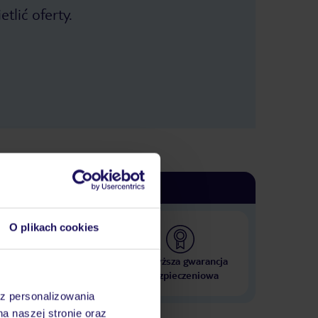
tlić oferty.
O plikach cookies
 000 hoteli w ponad 50
Najwyższa gwarancja
krajach
ubezpieczeniowa
az personalizowania
na naszej stronie oraz