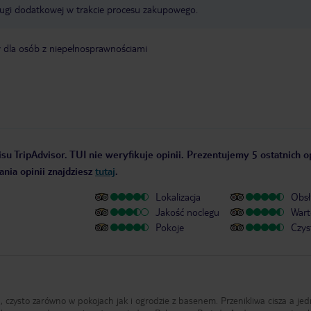
ługi dodatkowej w trakcie procesu zakupowego.
y dla osób z niepełnosprawnościami
su TripAdvisor. TUI nie weryfikuje opinii. Prezentujemy 5 ostatnich o
nia opinii znajdziesz
tutaj
.
Lokalizacja
Obsł
Jakość noclegu
Wart
Pokoje
Czys
, czysto zarówno w pokojach jak i ogrodzie z basenem. Przenikliwa cisza a je