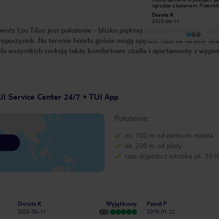
wózkami nie za bardzo. No i nie ma
ogrodzie z basenem. Przenikl
wind. Bardzo fajne i pomocne Panie
cisza a jednak blisko do morza
awarra1
Dorota K
Polki pracujące w recepcji -
.Przystanek autobusowy pod
2018-08-20
2025-06-11
pozdrawiam. Wielki plus za ich pracę.
i można zwiedzac Palmę czy P
 Los Tilos jest położenie - blisko pięknej piaszczystej plaży i cen
W apartamentach czysto, klima
Andrax a nawet pokusić się n
wydajna, wyposażenie bardzo dobre.
widokową wycieczkę w stronę
ypoczynek. Na terenie hotelu goście mogą spędzić czas na tarasie sł
W recepcji można kupić wodę w 5l
Banyalbufar. Auto nie było
butelkach - bardzo się przydaje.
potrzebne. Plaża cudowna a d
a wszystkich czekają także komfortowe studia i apartamenty z wypo
Drobny minus za brak opróżniania
jedzenie w barach i robienie 
koszy na śmieci przy basenach.
z lokalnych produktów było
dodatkową atrakcją. Jedliśmy 
chcieliśmy.
UI Service Center 24/7 + TUI App
Położenie:
ok. 100 m od centrum miasta
ok. 200 m od plaży
czas dojazdu z lotniska ok. 30 
Wyjątkowy
Dorota K
Paweł P
2025-06-11
2019-01-22