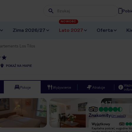
Pobi
Wpisz frazę, której szukasz
NOWOŚĆ
Zima 2026/27
Lato 2027
Oferta
Ki
artements Los Tilos
POKAŻ NA MAPIE
Ważn
Pokoje
Wyżywienie
Atrakcje
infor
+
17
Znakomity
(
21
opinii
)
Wyjątkowy
Wyjątkowy
Lokalizacja dobra, ale ostatni kawałek
Kapitalna pościel, wygodne łó
mocno pod górkę, więc dla osób z
czysto zarówno w pokojach jak