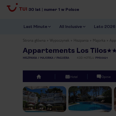
30
lat
|
numer
1
w Polsce
Last Minute
All Inclusive
Lato 2026
Strona główna
Wypoczynek
Hiszpania
Majorka
App
Appartements Los Tilos
HISZPANIA
MAJORKA
PAGUERA
KOD HOTELU
PMI33021
Hotel
Opinie
top
Previous slide