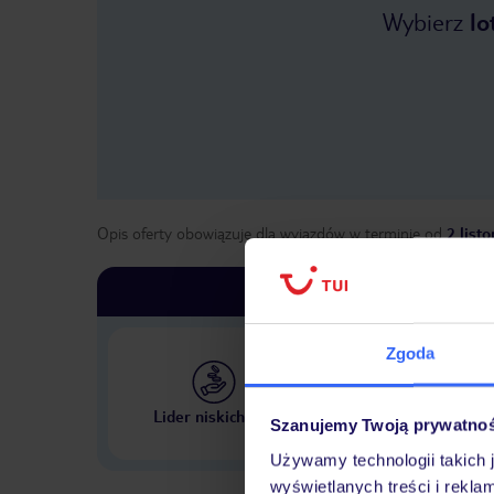
Wybierz
lo
Opis oferty obowiązuje dla wyjazdów w terminie
od
2 list
Zgoda
Największe biuro podr
Lider niskich cen
Szanujemy Twoją prywatno
w Polsce
Używamy technologii takich 
wyświetlanych treści i rekla