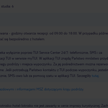
 studia: 6
ugiwana - godziny otwarcia recepcji: od 09:00 do 18:00. W przypadku późn
ać się bezpośrednio z hotelem.
a wyłącznie poprzez TUI Service Center 24/7: telefonicznie, SMS i za
acji TUI w serwisie myTUI. W aplikacji TUI znajdą Państwo mnóstwo przy
biegu podróży i miejsca wypoczynku. Za jej pośrednictwem można rezerw
wne. Jeśli potrzebują Państwo kontaktu z TUI podczas wypoczynku, jeste
icznie, SMS-owo lub za pomocą czatu w aplikacji TUI. Szczegóły
tutaj
.
jazdowymi i informacjami MSZ dotyczącymi kraju podróży
.
e lotnisko-hotel-lotnisko nie jest zawarty w cenie imprezy turystycznej. Za