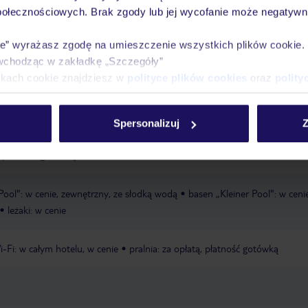
połecznościowych. Brak zgody lub jej wycofanie może negatywni
Ważn
Pokoje
Wyżywienie
Atrakcje
infor
ie” wyrażasz zgodę na umieszczenie wszystkich plików cookie
wchodząc w zakładkę „Szczegóły”
ikach cookie znajdziesz w
polityce plików cookies
oraz
polity
aży
piaszczysta
Spersonalizuj
Z
, płatność gotówką, ok. 10 €/dzień
Pool": w cenie, zewnętrzny, ze słodką wodą
basen „Kleiner Pool": w cenie
leżaki: w cenie
i-Fi: w całym hotelu, w cenie
pralnia: za opłatą, płatność gotówką