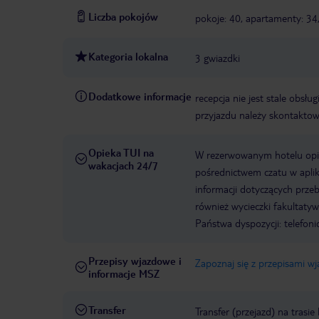
Liczba pokojów
pokoje: 40, apartamenty: 34,
Kategoria lokalna
3 gwiazdki
Dodatkowe informacje
recepcja nie jest stale obsł
przyjazdu należy skontaktow
Opieka TUI na
W rezerwowanym hotelu opiek
wakacjach 24/7
pośrednictwem czatu w aplik
informacji dotyczących prze
również wycieczki fakultaty
Państwa dyspozycji: telefon
Przepisy wjazdowe i
Zapoznaj się z przepisami w
informacje MSZ
Transfer
Transfer (przejazd) na trasi