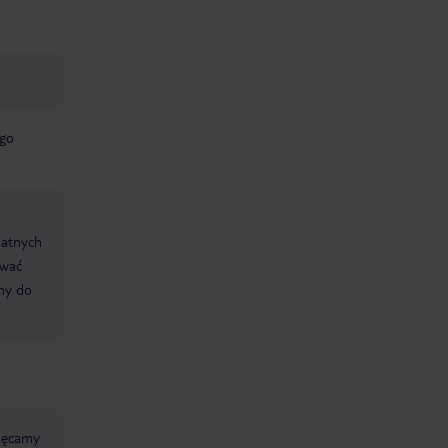
ego
datnych
ować
śmy do
chęcamy