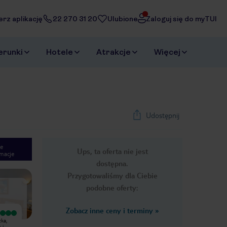
erz aplikację
22 270 31 20
Ulubione
Zaloguj się do myTUI
erunki
Hotele
Atrakcje
Więcej
Udostępnij
e
Ups, ta oferta nie jest
macje
1
/
23
dostępna.
Next slide
Przygotowaliśmy dla Ciebie
podobne oferty:
Zobacz inne ceny i terminy
»
Wyjątkowy
Wyjątkowy
żka,
Cicha dzielnica. Pokoje
Lokalizacja dobra, ale ostatni kawałek
 i
przeszczenne,sprzątane i
mocno pod górkę, więc dla osób z