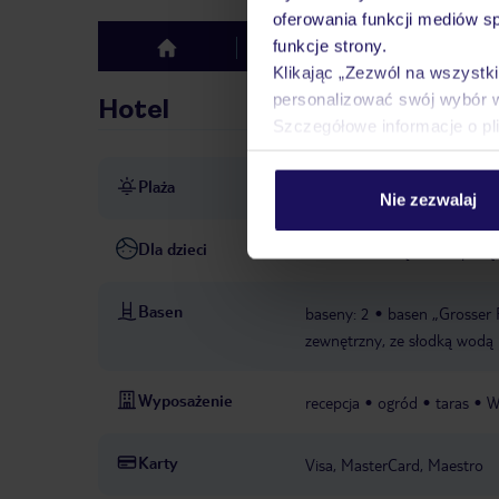
oferowania funkcji mediów s
funkcje strony.
Hotel
Opinie
top
Klikając „Zezwól na wszystk
personalizować swój wybór 
Hotel
Szczegółowe informacje o pl
Plaża
ok. 200 m od piaszczystej pl
Nie zezwalaj
Dla dzieci
łóżeczko dziecięce: za opłatą
Basen
baseny: 2
basen „Grosser 
zewnętrzny, ze słodką wodą
Wyposażenie
recepcja
ogród
taras
W
Karty
Visa, MasterCard, Maestro