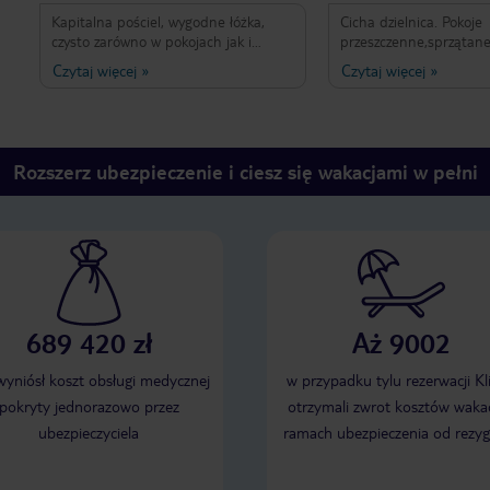
Kapitalna pościel, wygodne łóżka,
Cicha dzielnica. Pokoje
czysto zarówno w pokojach jak i
przeszczenne,sprzątan
ogrodzie z basenem. Przenikliwa cisza
ręczniki co 2 dni. Base
Czytaj więcej
»
Czytaj więcej
»
a jednak blisko do morza .Przystanek
dostępne leżaki. Miła P
autobusowy pod nosem i można
obsługa.Plaża długa i
zwiedzac Palmę czy Port de Andrax a
piaszczysta.Knajpki i sk
nawet pokusić się na widokową
kieszeń.POLECAM !
wycieczkę w stronę Banyalbufar. Auto
Rozszerz ubezpieczenie i ciesz się wakacjami w pełni
nie było potrzebne. Plaża cudowna a
dla nas jedzenie w barach i robienie
obiadów z lokalnych produktów było
dodatkową atrakcją. Jedliśmy to co
chcieliśmy.
689 420 zł
Aż 9002
 wyniósł koszt obsługi medycznej
w przypadku tylu rezerwacji Kl
pokryty jednorazowo przez
otrzymali zwrot kosztów wakac
ubezpieczyciela
ramach ubezpieczenia od rezyg