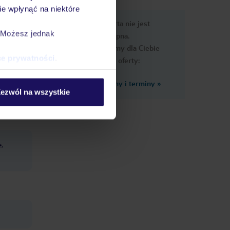
e wpłynąć na niektóre
e
Ups, ta oferta nie jest
macje
. Możesz jednak
dostępna.
Przygotowaliśmy dla Ciebie
ce prywatności
.
podobne oferty:
Zobacz inne ceny i terminy
»
ezwól na wszystkie
,