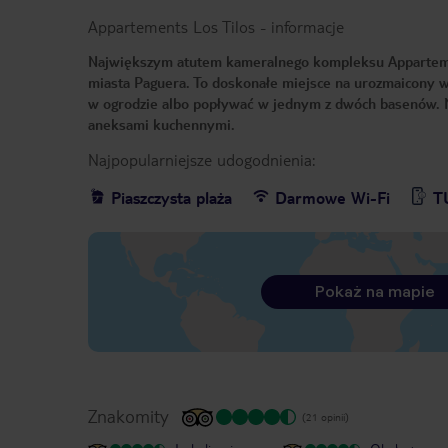
Appartements Los Tilos
-
informacje
Największym atutem kameralnego kompleksu Appartements
miasta Paguera. To doskonałe miejsce na urozmaicony w
w ogrodzie albo popływać w jednym z dwóch basenów. N
aneksami kuchennymi.
Najpopularniejsze udogodnienia:
Piaszczysta plaża
Darmowe Wi-Fi
T
Pokaż na mapie
Znakomity
(21 opinii)