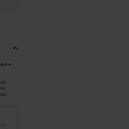
pinii w
uga
ość
tość
dnak