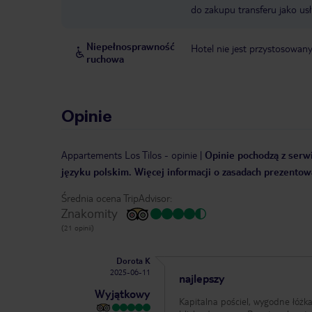
do zakupu transferu jako us
Niepełnosprawność
Hotel nie jest przystosowan
ruchowa
Opinie
Appartements Los Tilos
-
opinie
|
Opinie pochodzą z serwi
języku polskim. Więcej informacji o zasadach prezentowa
Średnia ocena TripAdvisor:
Znakomity
(21 opinii)
Dorota K
2025-06-11
najlepszy
Wyjątkowy
Kapitalna pościel, wygodne łóżka