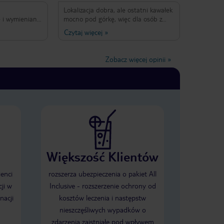
Lokalizacja dobra, ale ostatni kawałek
e i wymieniane
mocno pod górkę, więc dla osób z
ny czyste
wózkami nie za bardzo. No i nie ma
Czytaj więcej
»
olska
wind. Bardzo fajne i pomocne Panie
Polki pracujące w recepcji -
lepiki na każdą
pozdrawiam. Wielki plus za ich pracę.
Zobacz więcej opinii
»
W apartamentach czysto, klima
wydajna, wyposażenie bardzo dobre.
W recepcji można kupić wodę w 5l
butelkach - bardzo się przydaje.
Drobny minus za brak opróżniania
koszy na śmieci przy basenach.
Większość Klientów
ienci
rozszerza ubezpieczenia o pakiet All
ji w
Inclusive - rozszerzenie ochrony od
nacji
kosztów leczenia i następstw
nieszczęśliwych wypadków o
zdarzenia zaistniałe pod wpływem