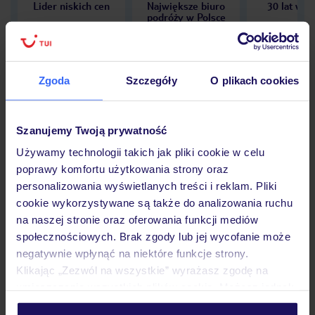
Lider niskich cen
Największe biuro
30 lat w P
podróży w Polsce
Zgoda
Szczegóły
O plikach cookies
Hotel
Szanujemy Twoją prywatność
Używamy technologii takich jak pliki cookie w celu
Opinie
poprawy komfortu użytkowania strony oraz
personalizowania wyświetlanych treści i reklam. Pliki
cookie wykorzystywane są także do analizowania ruchu
Pokoje
na naszej stronie oraz oferowania funkcji mediów
społecznościowych. Brak zgody lub jej wycofanie może
negatywnie wpłynąć na niektóre funkcje strony.
Wyżywienie
Klikając „Zezwól na wszystkie” wyrażasz zgodę na
umieszczenie wszystkich plików cookie. Możesz jednak
personalizować swój wybór wchodząc w zakładkę