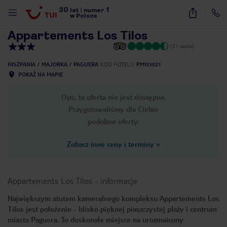
30
1
1
/
23
lat
|
numer
w Polsce
Appartements Los Tilos
(21 opinii)
HISZPANIA
MAJORKA
PAGUERA
KOD HOTELU
PMI33021
POKAŻ NA MAPIE
Ups, ta oferta nie jest dostępna.
Przygotowaliśmy dla Ciebie
podobne oferty:
Zobacz inne ceny i terminy
»
Appartements Los Tilos
-
informacje
Największym atutem kameralnego kompleksu Appartements Los
Tilos jest położenie - blisko pięknej piaszczystej plaży i centrum
nute
miasta Paguera. To doskonałe miejsce na urozmaicony