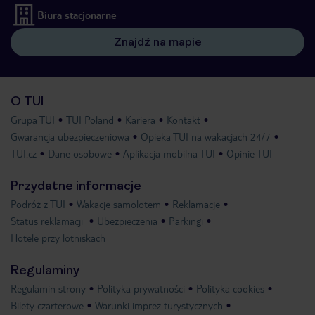
Biura stacjonarne
Znajdź na mapie
O TUI
Grupa TUI
TUI Poland
Kariera
Kontakt
Gwarancja ubezpieczeniowa
Opieka TUI na wakacjach 24/7
TUI.cz
Dane osobowe
Aplikacja mobilna TUI
Opinie TUI
Przydatne informacje
Podróż z TUI
Wakacje samolotem
Reklamacje
Status reklamacji
Ubezpieczenia
Parkingi
Hotele przy lotniskach
Regulaminy
Regulamin strony
Polityka prywatności
Polityka cookies
Bilety czarterowe
Warunki imprez turystycznych