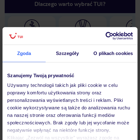
Dlaczego warto wybrać TUI?
Lider niskich cen
Największe biuro
30 lat w P
podróży w Polsce
Zgoda
Szczegóły
O plikach cookies
Szanujemy Twoją prywatność
Hotel
Używamy technologii takich jak pliki cookie w celu
poprawy komfortu użytkowania strony oraz
personalizowania wyświetlanych treści i reklam. Pliki
Opinie
cookie wykorzystywane są także do analizowania ruchu
na naszej stronie oraz oferowania funkcji mediów
społecznościowych. Brak zgody lub jej wycofanie może
Pokoje
negatywnie wpłynąć na niektóre funkcje strony.
Klikając „Zezwól na wszystkie” wyrażasz zgodę na