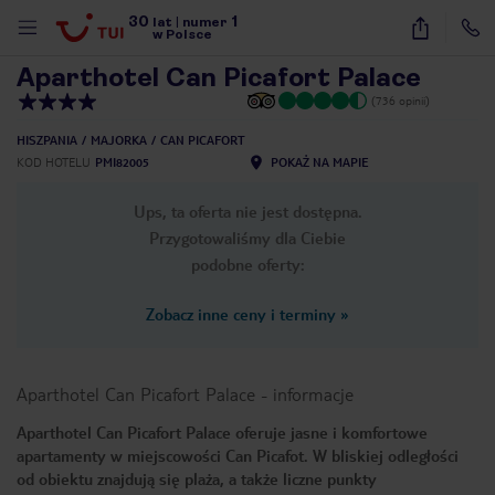
30
1
1
/
23
lat
|
numer
w Polsce
Aparthotel Can Picafort Palace
(736 opinii)
HISZPANIA
MAJORKA
CAN PICAFORT
KOD HOTELU
PMI82005
POKAŻ NA MAPIE
Ups, ta oferta nie jest dostępna.
Przygotowaliśmy dla Ciebie
podobne oferty:
Zobacz inne ceny i terminy
»
Aparthotel Can Picafort Palace
-
informacje
Aparthotel Can Picafort Palace oferuje jasne i komfortowe
apartamenty w miejscowości Can Picafot. W bliskiej odległości
nute
od obiektu znajdują się plaża, a także liczne punkty