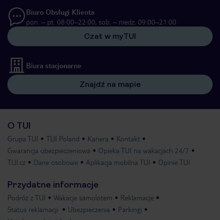
Biuro Obsługi Klienta
pon. – pt. 08:00–22:00, sob. – niedz. 09:00–21:00
Czat w myTUI
Biura stacjonarne
Znajdź na mapie
O TUI
Grupa TUI
TUI Poland
Kariera
Kontakt
Gwarancja ubezpieczeniowa
Opieka TUI na wakacjach 24/7
TUI.cz
Dane osobowe
Aplikacja mobilna TUI
Opinie TUI
Przydatne informacje
Podróż z TUI
Wakacje samolotem
Reklamacje
Status reklamacji
Ubezpieczenia
Parkingi