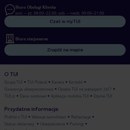
Biuro Obsługi Klienta
pon. – pt. 08:00–22:00, sob. – niedz. 09:00–21:00
Czat w myTUI
Biura stacjonarne
Znajdź na mapie
O TUI
Grupa TUI
TUI Poland
Kariera
Kontakt
Gwarancja ubezpieczeniowa
Opieka TUI na wakacjach 24/7
TUI.cz
Dane osobowe
Aplikacja mobilna TUI
Opinie TUI
Przydatne informacje
Podróż z TUI
Wakacje samolotem
Reklamacje
Status reklamacji
Ubezpieczenia
Parkingi