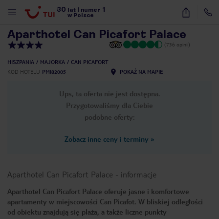
30
1
1
/
23
lat
|
numer
w Polsce
Aparthotel Can Picafort Palace
(736 opinii)
HISZPANIA
MAJORKA
CAN PICAFORT
KOD HOTELU
PMI82005
POKAŻ NA MAPIE
Ups, ta oferta nie jest dostępna.
Przygotowaliśmy dla Ciebie
podobne oferty:
Zobacz inne ceny i terminy
»
Aparthotel Can Picafort Palace
-
informacje
Aparthotel Can Picafort Palace oferuje jasne i komfortowe
apartamenty w miejscowości Can Picafot. W bliskiej odległości
nute
od obiektu znajdują się plaża, a także liczne punkty