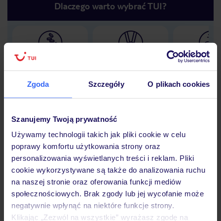
Dlaczego warto wybrać TUI?
Lider niskich cen
Największe biuro
30 lat w P
podróży w Polsce
Zgoda
Szczegóły
O plikach cookies
Szanujemy Twoją prywatność
Hotel
Używamy technologii takich jak pliki cookie w celu
poprawy komfortu użytkowania strony oraz
personalizowania wyświetlanych treści i reklam. Pliki
Opinie
cookie wykorzystywane są także do analizowania ruchu
na naszej stronie oraz oferowania funkcji mediów
społecznościowych. Brak zgody lub jej wycofanie może
Pokoje
negatywnie wpłynąć na niektóre funkcje strony.
Klikając „Zezwól na wszystkie” wyrażasz zgodę na