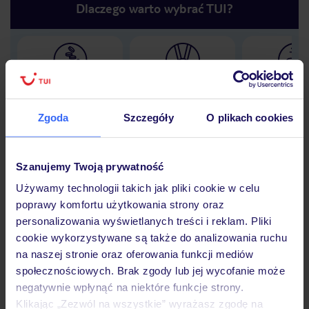
Dlaczego warto wybrać TUI?
Lider niskich cen
Największe biuro
30 lat w P
podróży w Polsce
Zgoda
Szczegóły
O plikach cookies
Szanujemy Twoją prywatność
Hotel
Używamy technologii takich jak pliki cookie w celu
poprawy komfortu użytkowania strony oraz
personalizowania wyświetlanych treści i reklam. Pliki
Opinie
cookie wykorzystywane są także do analizowania ruchu
na naszej stronie oraz oferowania funkcji mediów
społecznościowych. Brak zgody lub jej wycofanie może
Pokoje
negatywnie wpłynąć na niektóre funkcje strony.
Klikając „Zezwól na wszystkie” wyrażasz zgodę na