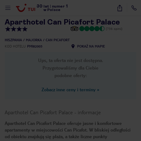
30
1
1
/
23
lat
|
numer
w Polsce
Aparthotel Can Picafort Palace
(736 opinii)
HISZPANIA
MAJORKA
CAN PICAFORT
KOD HOTELU
PMI82005
POKAŻ NA MAPIE
Ups, ta oferta nie jest dostępna.
Przygotowaliśmy dla Ciebie
podobne oferty:
Zobacz inne ceny i terminy
»
Aparthotel Can Picafort Palace
-
informacje
Aparthotel Can Picafort Palace oferuje jasne i komfortowe
apartamenty w miejscowości Can Picafot. W bliskiej odległości
nute
od obiektu znajdują się plaża, a także liczne punkty