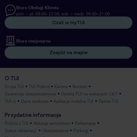
Biuro Obsługi Klienta
pon. – pt. 08:00–22:00, sob. – niedz. 09:00–21:00
Czat w myTUI
Biura stacjonarne
Znajdź na mapie
O TUI
Grupa TUI
TUI Poland
Kariera
Kontakt
Gwarancja ubezpieczeniowa
Opieka TUI na wakacjach 24/7
TUI.cz
Dane osobowe
Aplikacja mobilna TUI
Opinie TUI
Przydatne informacje
Podróż z TUI
Wakacje samolotem
Reklamacje
Status reklamacji
Ubezpieczenia
Parkingi