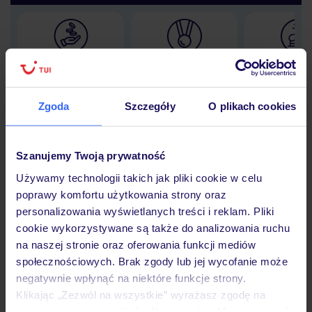
Lider niskich cen
Największe biuro
30 lat w P
podróży w Polsce
Zgoda
Szczegóły
O plikach cookies
Szanujemy Twoją prywatność
Hotel
Używamy technologii takich jak pliki cookie w celu
poprawy komfortu użytkowania strony oraz
personalizowania wyświetlanych treści i reklam. Pliki
Opinie
cookie wykorzystywane są także do analizowania ruchu
na naszej stronie oraz oferowania funkcji mediów
społecznościowych. Brak zgody lub jej wycofanie może
Pokoje
negatywnie wpłynąć na niektóre funkcje strony.
Klikając „Zezwól na wszystkie” wyrażasz zgodę na
umieszczenie wszystkich plików cookie. Możesz jednak