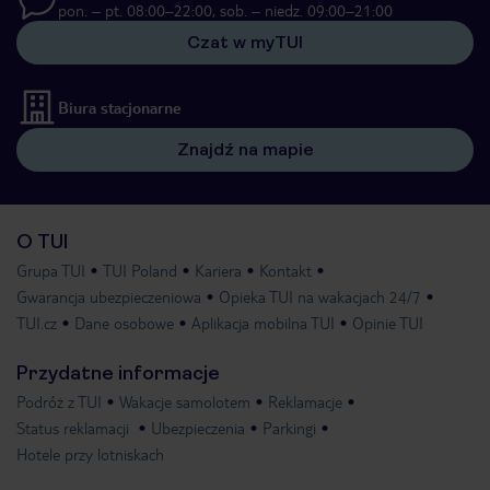
pon. – pt. 08:00–22:00, sob. – niedz. 09:00–21:00
Czat w myTUI
Biura stacjonarne
Znajdź na mapie
O TUI
Grupa TUI
TUI Poland
Kariera
Kontakt
Gwarancja ubezpieczeniowa
Opieka TUI na wakacjach 24/7
TUI.cz
Dane osobowe
Aplikacja mobilna TUI
Opinie TUI
Przydatne informacje
Podróż z TUI
Wakacje samolotem
Reklamacje
Status reklamacji
Ubezpieczenia
Parkingi
Hotele przy lotniskach