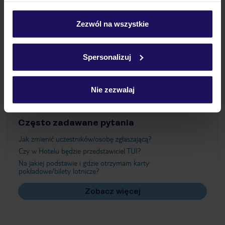
Wyżywienie
personalizować swój wybór wchodząc w zakładkę
„Szczegóły”
Zezwól na wszystkie
Szczegółowe informacje o plikach cookie znajdziesz
Atrakcje
w
polityce plików cookies
oraz
polityce prywatności
.
Spersonalizuj
Ważne informacje
Nie zezwalaj
Często zadawane pytania
Jak zmienić uczestników/osobę zgłaszającą?
Czy w Hotelu będzie przedstawiciel TUI?
Na jakiej podstawie i gdzie otrzymam karty
pokładowe/bilety lotnicze?
Zobacz więcej