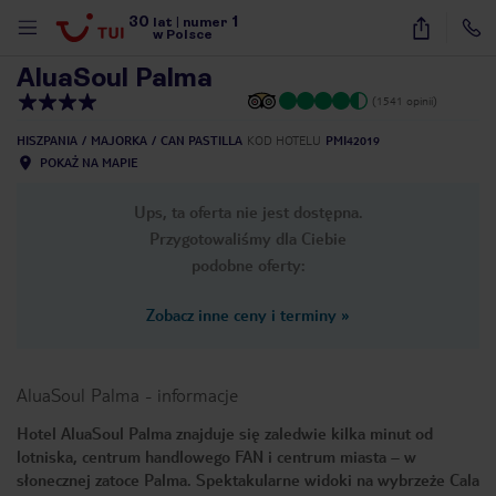
30
1
1
/
25
lat
|
numer
w Polsce
AluaSoul Palma
(1541 opinii)
HISZPANIA
MAJORKA
CAN PASTILLA
KOD HOTELU
PMI42019
POKAŻ NA MAPIE
Ups, ta oferta nie jest dostępna.
Przygotowaliśmy dla Ciebie
podobne oferty:
Zobacz inne ceny i terminy
»
AluaSoul Palma
-
informacje
Hotel AluaSoul Palma znajduje się zaledwie kilka minut od
lotniska, centrum handlowego FAN i centrum miasta – w
nute
słonecznej zatoce Palma. Spektakularne widoki na wybrzeże Cala