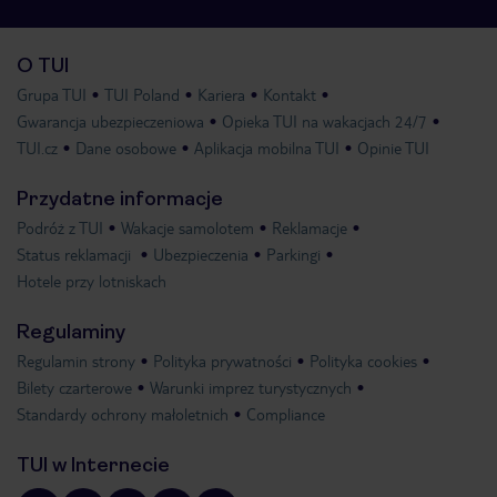
O TUI
Grupa TUI
TUI Poland
Kariera
Kontakt
Gwarancja ubezpieczeniowa
Opieka TUI na wakacjach 24/7
TUI.cz
Dane osobowe
Aplikacja mobilna TUI
Opinie TUI
Przydatne informacje
Podróż z TUI
Wakacje samolotem
Reklamacje
Status reklamacji
Ubezpieczenia
Parkingi
Hotele przy lotniskach
Regulaminy
Regulamin strony
Polityka prywatności
Polityka cookies
Bilety czarterowe
Warunki imprez turystycznych
Standardy ochrony małoletnich
Compliance
TUI w Internecie