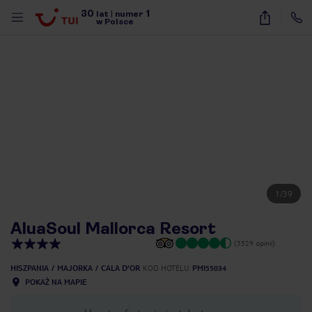
30
1
lat
|
numer
w Polsce
1
/
39
AluaSoul Mallorca Resort
(3529 opinii)
HISZPANIA
MAJORKA
CALA D’OR
KOD HOTELU
PMI55034
POKAŻ NA MAPIE
nute