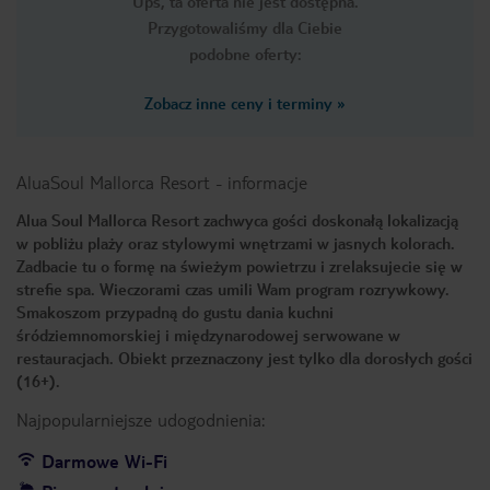
Ups, ta oferta nie jest dostępna.
Przygotowaliśmy dla Ciebie
podobne oferty:
Zobacz inne ceny i terminy
»
AluaSoul Mallorca Resort
-
informacje
Alua Soul Mallorca Resort zachwyca gości doskonałą lokalizacją
w pobliżu plaży oraz stylowymi wnętrzami w jasnych kolorach.
Zadbacie tu o formę na świeżym powietrzu i zrelaksujecie się w
strefie spa. Wieczorami czas umili Wam program rozrywkowy.
Smakoszom przypadną do gustu dania kuchni
śródziemnomorskiej i międzynarodowej serwowane w
restauracjach. Obiekt przeznaczony jest tylko dla dorosłych gości
(16+).
Najpopularniejsze udogodnienia:
Darmowe Wi-Fi