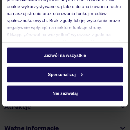
cookie wykorzystywane są także do analizowania ruchu
na naszej stronie oraz oferowania funkcji mediów
Hotel
społecznościowych. Brak zgody lub jej wycofanie może
negatywnie wpłynąć na niektóre funkcje strony.
Klikając „Zezwól na wszystkie” wyrażasz zgodę na
Opinie
umieszczenie wszystkich plików cookie. Możesz jednak
personalizować swój wybór wchodząc w zakładkę
„Szczegóły”
Zezwól na wszystkie
Szczegółowe informacje o plikach cookie znajdziesz
Pokoje
w
polityce plików cookies
oraz
polityce prywatności
.
Spersonalizuj
Wyżywienie
Nie zezwalaj
Atrakcje
Ważne informacje