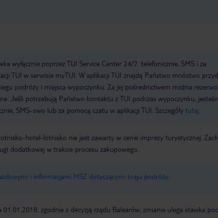
a wyłącznie poprzez TUI Service Center 24/7: telefonicznie, SMS i za
acji TUI w serwisie myTUI. W aplikacji TUI znajdą Państwo mnóstwo przy
biegu podróży i miejsca wypoczynku. Za jej pośrednictwem można rezerw
wne. Jeśli potrzebują Państwo kontaktu z TUI podczas wypoczynku, jeste
icznie, SMS-owo lub za pomocą czatu w aplikacji TUI. Szczegóły
tutaj
.
e lotnisko-hotel-lotnisko nie jest zawarty w cenie imprezy turystycznej. Za
ługi dodatkowej w trakcie procesu zakupowego.
jazdowymi i informacjami MSZ dotyczącymi kraju podróży
.
a 01.01.2018, zgodnie z decyzją rządu Balearów, zmianie ulega stawka po