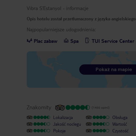
Vibra S'Estanyol
-
informacje
Opis hotelu został przetłumaczony z języka angielskieg
Najpopularniejsze udogodnienia:
Plac zabaw
Spa
TUI Service Center
Pokaż na mapie
Znakomity
(1466 opinii)
Lokalizacja
Obsługa
Jakość noclegu
Wartość
Pokoje
Czystość