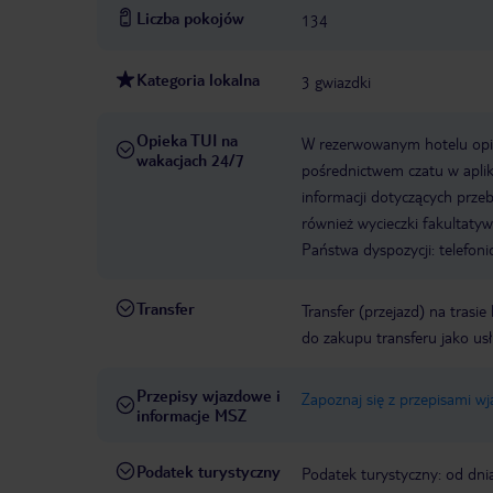
Liczba pokojów
134
Kategoria lokalna
3 gwiazdki
Opieka TUI na
W rezerwowanym hotelu opiek
wakacjach 24/7
pośrednictwem czatu w aplik
informacji dotyczących prze
również wycieczki fakultaty
Państwa dyspozycji: telefon
Transfer
Transfer (przejazd) na trasi
do zakupu transferu jako us
Przepisy wjazdowe i
Zapoznaj się z przepisami w
informacje MSZ
Podatek turystyczny
Podatek turystyczny: od dni