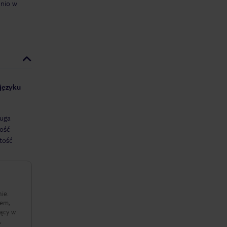
dnio w
 języku
uga
ość
tość
ie.
iem,
jący w
,