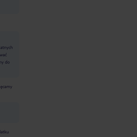
datnych
ować
śmy do
chęcamy
datku