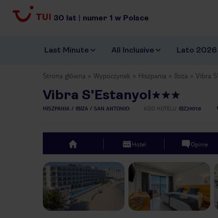
30
lat
|
numer
1
w Polsce
Last Minute
All Inclusive
Lato 2026
Strona główna
Wypoczynek
Hiszpania
Ibiza
Vibra S
Vibra S'Estanyol
HISZPANIA
IBIZA
SAN ANTONIO
KOD HOTELU
IBZ29018
Hotel
Opinie
top
Previous slide