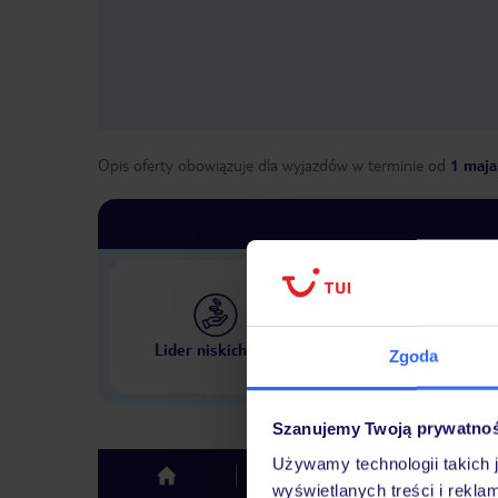
Opis oferty obowiązuje dla wyjazdów w terminie
od
1 maja
Największe biuro podr
Lider niskich cen
Zgoda
w Polsce
Szanujemy Twoją prywatno
Używamy technologii takich 
Hotel
Opinie
top
wyświetlanych treści i rekla