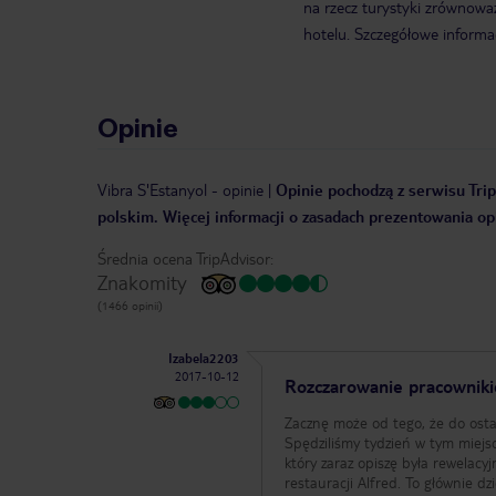
na rzecz turystyki zrównowa
hotelu. Szczegółowe informa
Opinie
Vibra S'Estanyol
-
opinie
|
Opinie pochodzą z serwisu Trip
polskim. Więcej informacji o zasadach prezentowania opi
Średnia ocena TripAdvisor:
Znakomity
(1466 opinii)
Izabela2203
2017-10-12
Rozczarowanie pracownik
Zacznę może od tego, że do osta
Spędziliśmy tydzień w tym miej
który zaraz opiszę była rewelacy
restauracji Alfred. To głównie d