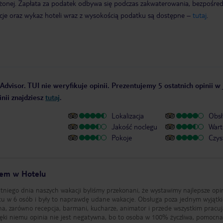
żonej. Zapłata za podatek odbywa się podczas zakwaterowania, bezpośre
cje oraz wykaz hoteli wraz z wysokością podatku są dostępne –
tutaj
.
Advisor. TUI nie weryfikuje opinii. Prezentujemy 5 ostatnich opinii w
nii znajdziesz
tutaj
.
Lokalizacja
Obsł
Jakość noclegu
Wart
Pokoje
Czys
iem w Hotelu
tniego dnia naszych wakacji byliśmy przekonani, że wystawimy najlepsze opin
scu w 6 osób i były to naprawdę udane wakacje. Obsługa poza jednym wyjątk
jna, zarówno recepcja, barmani, kucharze, animator i przede wszystkim pracu
zięki niemu opinia nie jest negatywna, bo to osoba w 100% życzliwa, pomocna