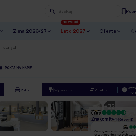
Pobi
Wpisz frazę, której szukasz
NOWOŚĆ
Zima 2026/27
Lato 2027
Oferta
Ki
'Estanyol
POKAŻ NA MAPIE
Ważn
Pokoje
Wyżywienie
Atrakcje
infor
+
22
Znakomity
(
1466
opinii
)
Wykupiliśmy w tym hotelu 4 dni w
Zacznę może od tego, że do
opcji all inclusive.Niestety bylismy
ostatniego dnia naszych wakac