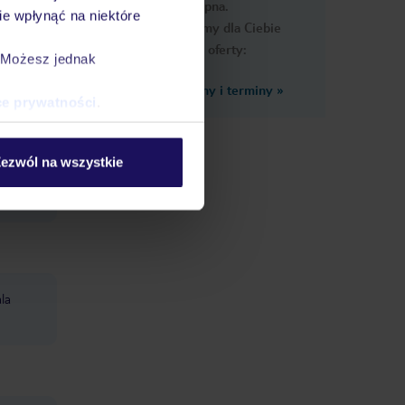
dostępna.
e wpłynąć na niektóre
Przygotowaliśmy dla Ciebie
podobne oferty:
. Możesz jednak
Zobacz inne ceny i terminy
»
ce prywatności
.
ezwól na wszystkie
ala