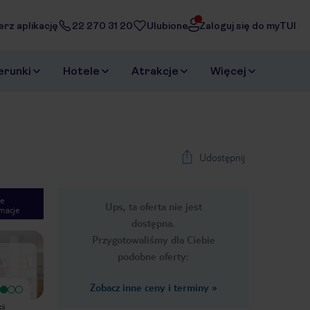
erz aplikację
22 270 31 20
Ulubione
Zaloguj się do myTUI
erunki
Hotele
Atrakcje
Więcej
Udostępnij
e
Ups, ta oferta nie jest
macje
1
/
28
dostępna.
Next slide
Przygotowaliśmy dla Ciebie
podobne oferty:
Zobacz inne ceny i terminy
»
Bardzo dobry
Wyjątkowy
Wczoraj wrocilismy z wakacji na Ibizie
Bardzo dobre położenie. Dwa kroki
ji
w hotelu S’Estanyol.Ladny hotel przy
od plaży. Pokoje sprzątane