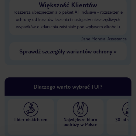
Większość Klientów
rozszerza ubezpieczenia o pakiet All Inclusive - rozszerzenie
ochrony od kosztów leczenia i następstw nieszczęśliwych
wypadków o zdarzenia zaistniałe pod wpływem alkoholu
Dane Mondial Assistance
Sprawdź szczegóły wariantów ochrony
»
Dlaczego warto wybrać TUI?
Lider niskich cen
Największe biuro
30 lat w P
podróży w Polsce