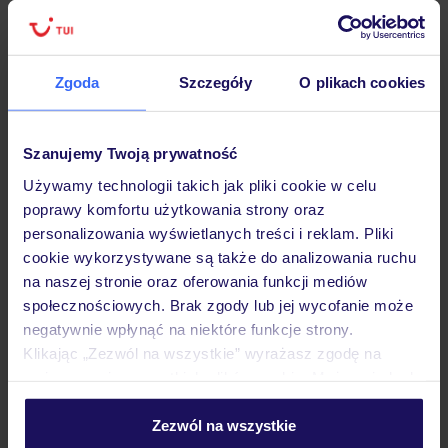
Zgoda
Szczegóły
O plikach cookies
Hotel
Szanujemy Twoją prywatność
Opinie
Używamy technologii takich jak pliki cookie w celu
poprawy komfortu użytkowania strony oraz
personalizowania wyświetlanych treści i reklam. Pliki
Pokoje
cookie wykorzystywane są także do analizowania ruchu
na naszej stronie oraz oferowania funkcji mediów
społecznościowych. Brak zgody lub jej wycofanie może
Wyżywienie
negatywnie wpłynąć na niektóre funkcje strony.
Klikając „Zezwól na wszystkie” wyrażasz zgodę na
umieszczenie wszystkich plików cookie. Możesz jednak
Atrakcje
personalizować swój wybór wchodząc w zakładkę
„Szczegóły”
Zezwól na wszystkie