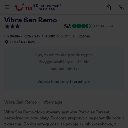
30
1
1
/
23
lat
|
numer
w Polsce
Vibra San Remo
(2748 opinii)
HISZPANIA
IBIZA
SAN ANTONIO
KOD HOTELU
IBZ29060
POKAŻ NA MAPIE
Ups, ta oferta nie jest dostępna.
Przygotowaliśmy dla Ciebie
podobne oferty:
Zobacz inne ceny i terminy
»
Vibra San Remo
-
informacje
Vibra San Remo zlokalizowany jest w w Port d'es Torrent,
bezpośrednio przy plaży. To dobra propozycja na pobyt dla rodzin
nute
z dziećmi. Do dyspozycji gości są pokoje 1- lub 2-osobowe, z