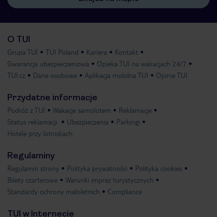
O TUI
Grupa TUI
TUI Poland
Kariera
Kontakt
Gwarancja ubezpieczeniowa
Opieka TUI na wakacjach 24/7
TUI.cz
Dane osobowe
Aplikacja mobilna TUI
Opinie TUI
Przydatne informacje
Podróż z TUI
Wakacje samolotem
Reklamacje
Status reklamacji
Ubezpieczenia
Parkingi
Hotele przy lotniskach
Regulaminy
Regulamin strony
Polityka prywatności
Polityka cookies
Bilety czarterowe
Warunki imprez turystycznych
Standardy ochrony małoletnich
Compliance
TUI w Internecie