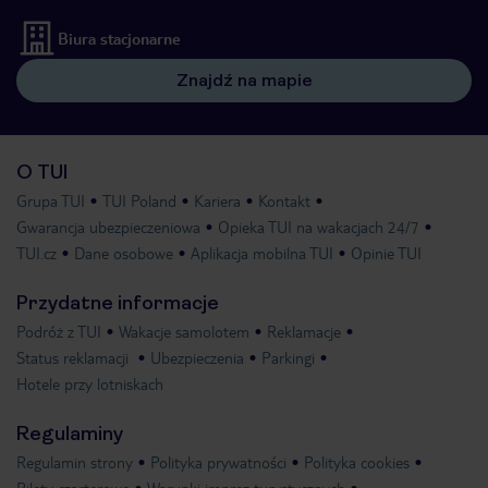
Biura stacjonarne
Znajdź na mapie
O TUI
Grupa TUI
TUI Poland
Kariera
Kontakt
Gwarancja ubezpieczeniowa
Opieka TUI na wakacjach 24/7
TUI.cz
Dane osobowe
Aplikacja mobilna TUI
Opinie TUI
Przydatne informacje
Podróż z TUI
Wakacje samolotem
Reklamacje
Status reklamacji
Ubezpieczenia
Parkingi
Hotele przy lotniskach
Regulaminy
Regulamin strony
Polityka prywatności
Polityka cookies