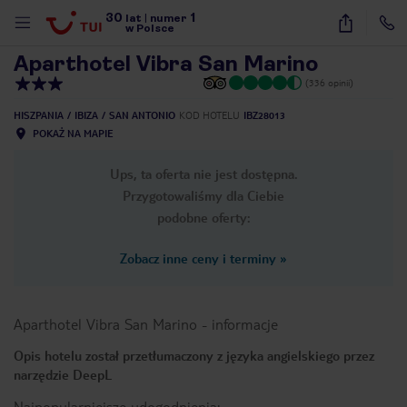
30
1
1
/
8
lat
|
numer
w Polsce
Aparthotel Vibra San Marino
(336 opinii)
HISZPANIA
IBIZA
SAN ANTONIO
KOD HOTELU
IBZ28013
POKAŻ NA MAPIE
Ups, ta oferta nie jest dostępna.
Przygotowaliśmy dla Ciebie
podobne oferty:
Zobacz inne ceny i terminy
»
Aparthotel Vibra San Marino
-
informacje
Opis hotelu został przetłumaczony z języka angielskiego przez
narzędzie DeepL
nute
Najpopularniejsze udogodnienia: