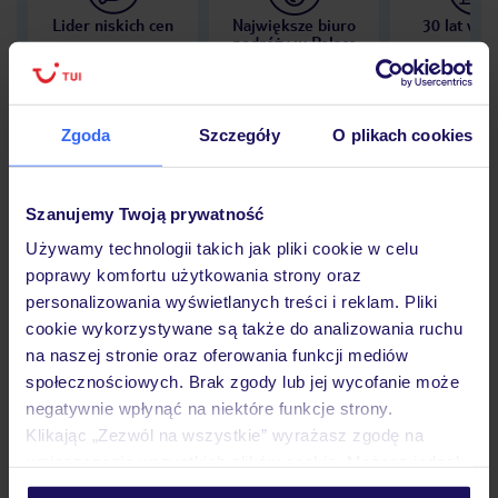
Lider niskich cen
Największe biuro
30 lat w P
podróży w Polsce
Zgoda
Szczegóły
O plikach cookies
Hotel
Szanujemy Twoją prywatność
Używamy technologii takich jak pliki cookie w celu
Opinie
poprawy komfortu użytkowania strony oraz
personalizowania wyświetlanych treści i reklam. Pliki
cookie wykorzystywane są także do analizowania ruchu
Pokoje
na naszej stronie oraz oferowania funkcji mediów
społecznościowych. Brak zgody lub jej wycofanie może
negatywnie wpłynąć na niektóre funkcje strony.
Wyżywienie
Klikając „Zezwól na wszystkie” wyrażasz zgodę na
umieszczenie wszystkich plików cookie. Możesz jednak
personalizować swój wybór wchodząc w zakładkę