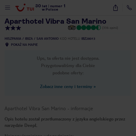
30
1
1
/
8
lat
|
numer
w Polsce
Aparthotel Vibra San Marino
(336 opinii)
HISZPANIA
IBIZA
SAN ANTONIO
KOD HOTELU
IBZ28013
POKAŻ NA MAPIE
Ups, ta oferta nie jest dostępna.
Przygotowaliśmy dla Ciebie
podobne oferty:
Zobacz inne ceny i terminy
»
Aparthotel Vibra San Marino
-
informacje
Opis hotelu został przetłumaczony z języka angielskiego przez
narzędzie DeepL
nute
Najpopularniejsze udogodnienia: