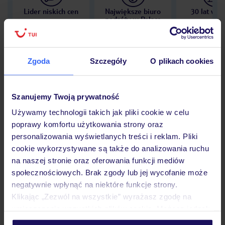
Lider niskich cen
Największe biuro
30 lat w P
podróży w Polsce
Zgoda
Szczegóły
O plikach cookies
Hotel
Szanujemy Twoją prywatność
Używamy technologii takich jak pliki cookie w celu
Opinie
poprawy komfortu użytkowania strony oraz
personalizowania wyświetlanych treści i reklam. Pliki
cookie wykorzystywane są także do analizowania ruchu
Pokoje
na naszej stronie oraz oferowania funkcji mediów
społecznościowych. Brak zgody lub jej wycofanie może
negatywnie wpłynąć na niektóre funkcje strony.
Wyżywienie
Klikając „Zezwól na wszystkie” wyrażasz zgodę na
umieszczenie wszystkich plików cookie. Możesz jednak
personalizować swój wybór wchodząc w zakładkę