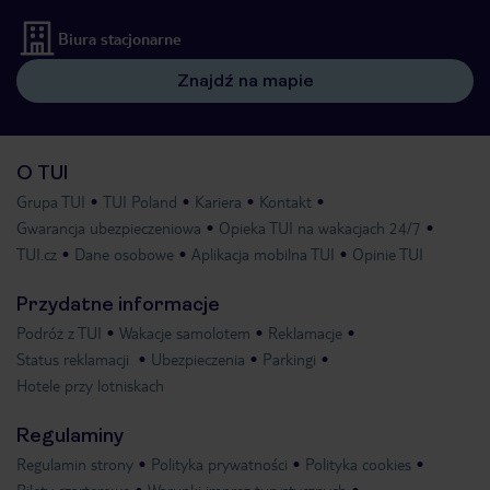
Biura stacjonarne
Znajdź na mapie
O TUI
Grupa TUI
TUI Poland
Kariera
Kontakt
Gwarancja ubezpieczeniowa
Opieka TUI na wakacjach 24/7
TUI.cz
Dane osobowe
Aplikacja mobilna TUI
Opinie TUI
Przydatne informacje
Podróż z TUI
Wakacje samolotem
Reklamacje
Status reklamacji
Ubezpieczenia
Parkingi
Hotele przy lotniskach
Regulaminy
Regulamin strony
Polityka prywatności
Polityka cookies