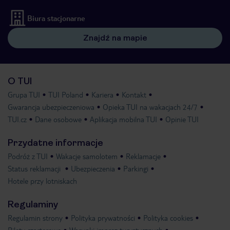
Biura stacjonarne
Znajdź na mapie
O TUI
Grupa TUI
TUI Poland
Kariera
Kontakt
Gwarancja ubezpieczeniowa
Opieka TUI na wakacjach 24/7
TUI.cz
Dane osobowe
Aplikacja mobilna TUI
Opinie TUI
Przydatne informacje
Podróż z TUI
Wakacje samolotem
Reklamacje
Status reklamacji
Ubezpieczenia
Parkingi
Hotele przy lotniskach
Regulaminy
Regulamin strony
Polityka prywatności
Polityka cookies