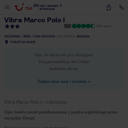
30
1
1
/
29
lat
|
numer
w Polsce
Vibra Marco Polo I
(906 opinii)
HISZPANIA
IBIZA
SAN ANTONIO
KOD HOTELU
IBZ28006
POKAŻ NA MAPIE
Ups, ta oferta nie jest dostępna.
Przygotowaliśmy dla Ciebie
podobne oferty:
Zobacz inne ceny i terminy
»
Vibra Marco Polo I
-
informacje
Opis hotelu został przetłumaczony z języka angielskiego przez
narzędzie DeepL
nute
Najpopularniejsze udogodnienia: