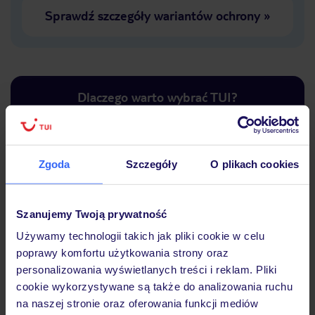
Sprawdź szczegóły wariantów ochrony
»
Dlaczego warto wybrać TUI?
Zgoda
Szczegóły
O plikach cookies
Lider niskich cen
Największe biuro
30 lat w P
podróży w Polsce
Szanujemy Twoją prywatność
Używamy technologii takich jak pliki cookie w celu
poprawy komfortu użytkowania strony oraz
personalizowania wyświetlanych treści i reklam. Pliki
Hotel
cookie wykorzystywane są także do analizowania ruchu
na naszej stronie oraz oferowania funkcji mediów