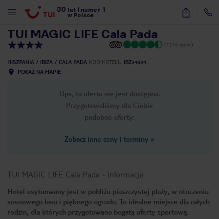
30
1
1
/
34
lat
|
numer
w Polsce
TUI MAGIC LIFE Cala Pada
(1216 opinii)
HISZPANIA
IBIZA
CALA PADA
KOD HOTELU
IBZ34034
POKAŻ NA MAPIE
Ups, ta oferta nie jest dostępna.
Przygotowaliśmy dla Ciebie
podobne oferty:
Zobacz inne ceny i terminy
»
TUI MAGIC LIFE Cala Pada
-
informacje
Hotel usytuowany jest w pobliżu piaszczystej plaży, w otoczeniu
sosnowego lasu i pięknego ogrodu. To idealne miejsce dla całych
nute
rodzin, dla których przygotowano bogatą ofertę sportową.