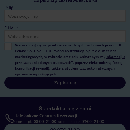
Zapisz się do newslettera
IMIĘ*
E-MAIL*
Wyrażam zgodę na przetwarzanie danych osobowych przez TUI
Poland Sp. z o.o. i TUI Poland Dystrybucja Sp. z o.o. w celach
marketingowych, w zakresie oraz celu wskazanym w
„Informacji o
przetwarzaniu danych osobowych”
, poprzez elektroniczną formę
komunikacji (e-mail), także z użyciem tzw. automatycznych
systemów wywołujących.
Zapisz się
Skontaktuj się z nami
Telefoniczne Centrum Rezerwacji
pon. – pt. 08:00–22:00, sob. – niedz. 09:00–21:00
22 270 31 20