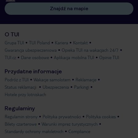
Znajdź na mapie
O TUI
Grupa TUI
TUI Poland
Kariera
Kontakt
Gwarancja ubezpieczeniowa
Opieka TUI na wakacjach 24/7
TUI.cz
Dane osobowe
Aplikacja mobilna TUI
Opinie TUI
Przydatne informacje
Podróż z TUI
Wakacje samolotem
Reklamacje
Status reklamacji
Ubezpieczenia
Parkingi
Hotele przy lotniskach
Regulaminy
Regulamin strony
Polityka prywatności
Polityka cookies
Bilety czarterowe
Warunki imprez turystycznych
Standardy ochrony małoletnich
Compliance