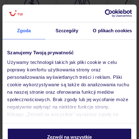
Lider niskich cen
Największe biuro
30 lat w P
podróży w Polsce
Zgoda
Szczegóły
O plikach cookies
Szanujemy Twoją prywatność
Hotel
Używamy technologii takich jak pliki cookie w celu
poprawy komfortu użytkowania strony oraz
personalizowania wyświetlanych treści i reklam. Pliki
Pokoje
cookie wykorzystywane są także do analizowania ruchu
na naszej stronie oraz oferowania funkcji mediów
społecznościowych. Brak zgody lub jej wycofanie może
Wyżywienie
negatywnie wpłynąć na niektóre funkcje strony.
Klikając „Zezwól na wszystkie” wyrażasz zgodę na
umieszczenie wszystkich plików cookie. Możesz jednak
personalizować swój wybór wchodząc w zakładkę
Atrakcje
„Szczegóły”
Zezwól na wszystkie