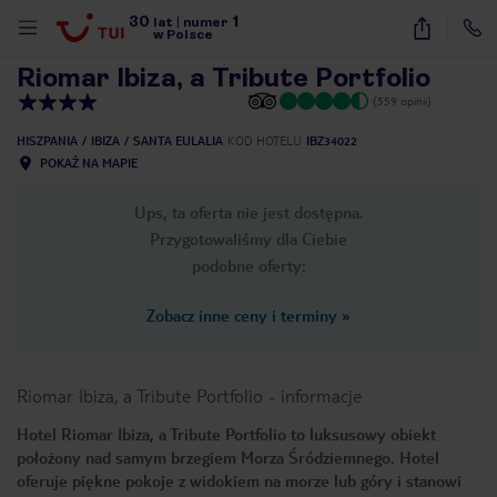
30
1
1
/
29
lat
|
numer
w Polsce
Riomar Ibiza, a Tribute Portfolio
(559 opinii)
HISZPANIA
IBIZA
SANTA EULALIA
KOD HOTELU
IBZ34022
POKAŻ NA MAPIE
Ups, ta oferta nie jest dostępna.
Przygotowaliśmy dla Ciebie
podobne oferty:
Zobacz inne ceny i terminy
»
Riomar Ibiza, a Tribute Portfolio
-
informacje
Hotel Riomar Ibiza, a Tribute Portfolio to luksusowy obiekt
położony nad samym brzegiem Morza Śródziemnego. Hotel
nute
oferuje piękne pokoje z widokiem na morze lub góry i stanowi