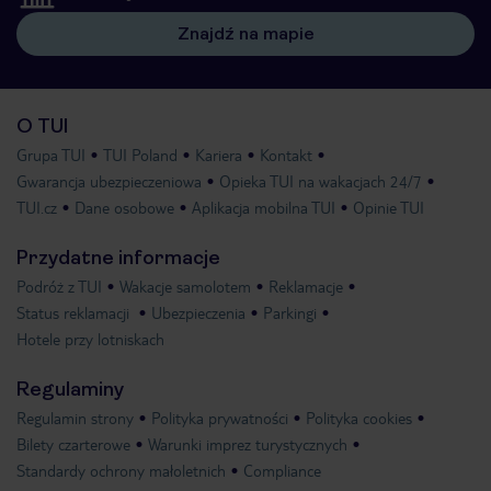
Znajdź na mapie
O TUI
Grupa TUI
TUI Poland
Kariera
Kontakt
Gwarancja ubezpieczeniowa
Opieka TUI na wakacjach 24/7
TUI.cz
Dane osobowe
Aplikacja mobilna TUI
Opinie TUI
Przydatne informacje
Podróż z TUI
Wakacje samolotem
Reklamacje
Status reklamacji
Ubezpieczenia
Parkingi
Hotele przy lotniskach
Regulaminy
Regulamin strony
Polityka prywatności
Polityka cookies
Bilety czarterowe
Warunki imprez turystycznych
Standardy ochrony małoletnich
Compliance