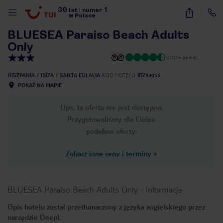
30
1
1
/
40
lat
|
numer
w Polsce
BLUESEA Paraiso Beach Adults
Only
(1018 opinii)
HISZPANIA
IBIZA
SANTA EULALIA
KOD HOTELU
IBZ34055
POKAŻ NA MAPIE
Ups, ta oferta nie jest dostępna.
Przygotowaliśmy dla Ciebie
podobne oferty:
Zobacz inne ceny i terminy
»
BLUESEA Paraiso Beach Adults Only
-
informacje
Opis hotelu został przetłumaczony z języka angielskiego przez
nute
narzędzie DeepL