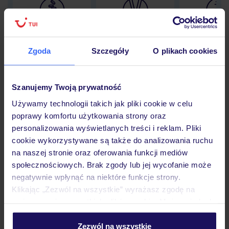
Lider niskich cen
Największe biuro
30 lat w P
podróży w Polsce
Zgoda
Szczegóły
O plikach cookies
Szanujemy Twoją prywatność
Hotel
Używamy technologii takich jak pliki cookie w celu
poprawy komfortu użytkowania strony oraz
personalizowania wyświetlanych treści i reklam. Pliki
Pokoje
cookie wykorzystywane są także do analizowania ruchu
na naszej stronie oraz oferowania funkcji mediów
społecznościowych. Brak zgody lub jej wycofanie może
Wyżywienie
negatywnie wpłynąć na niektóre funkcje strony.
Klikając „Zezwól na wszystkie” wyrażasz zgodę na
umieszczenie wszystkich plików cookie. Możesz jednak
personalizować swój wybór wchodząc w zakładkę
Atrakcje
„Szczegóły”
Zezwól na wszystkie