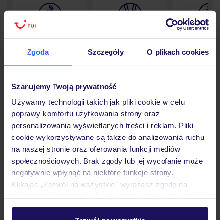
Lider niskich cen
Największe biuro
30 lat w P
podróży w Polsce
Zgoda
Szczegóły
O plikach cookies
Szanujemy Twoją prywatność
Używamy technologii takich jak pliki cookie w celu
Hotel
poprawy komfortu użytkowania strony oraz
personalizowania wyświetlanych treści i reklam. Pliki
cookie wykorzystywane są także do analizowania ruchu
Pokoje
na naszej stronie oraz oferowania funkcji mediów
społecznościowych. Brak zgody lub jej wycofanie może
negatywnie wpłynąć na niektóre funkcje strony.
Wyżywienie
Klikając „Zezwól na wszystkie” wyrażasz zgodę na
umieszczenie wszystkich plików cookie. Możesz jednak
personalizować swój wybór wchodząc w zakładkę
Atrakcje
„Szczegóły”
Zezwól na wszystkie