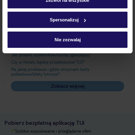
Szczegółowe informacje o plikach cookie znajdziesz
w
polityce plików cookies
oraz
polityce prywatności
.
Ważne informacje
Spersonalizuj
Nie zezwalaj
Często zadawane pytania
Jak zmienić uczestników/osobę zgłaszającą?
Czy w Hotelu będzie przedstawiciel TUI?
Na jakiej podstawie i gdzie otrzymam karty
pokładowe/bilety lotnicze?
Zobacz więcej
Pobierz bezpłatną aplikację TUI
Szybkie wyszukiwanie i przeglądanie ofert