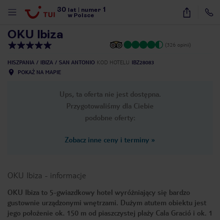
30
1
1
/
16
lat
|
numer
w Polsce
OKU Ibiza
(326 opinii)
HISZPANIA
IBIZA
SAN ANTONIO
KOD HOTELU
IBZ28083
POKAŻ NA MAPIE
Ups, ta oferta nie jest dostępna.
Przygotowaliśmy dla Ciebie
podobne oferty:
Zobacz inne ceny i terminy
»
OKU Ibiza
-
informacje
OKU Ibiza to 5-gwiazdkowy hotel wyróżniający się bardzo
gustownie urządzonymi wnętrzami. Dużym atutem obiektu jest
nute
jego położenie ok. 150 m od piaszczystej plaży Cala Gració i ok. 1