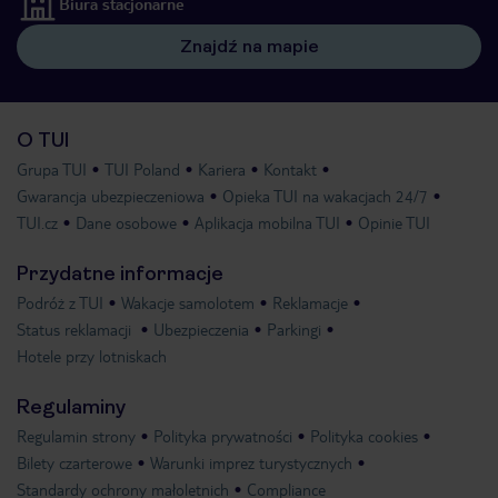
Biura stacjonarne
Znajdź na mapie
O TUI
Grupa TUI
TUI Poland
Kariera
Kontakt
Gwarancja ubezpieczeniowa
Opieka TUI na wakacjach 24/7
TUI.cz
Dane osobowe
Aplikacja mobilna TUI
Opinie TUI
Przydatne informacje
Podróż z TUI
Wakacje samolotem
Reklamacje
Status reklamacji
Ubezpieczenia
Parkingi
Hotele przy lotniskach
Regulaminy
Regulamin strony
Polityka prywatności
Polityka cookies
Bilety czarterowe
Warunki imprez turystycznych
Standardy ochrony małoletnich
Compliance