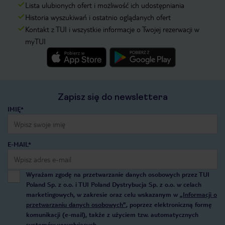
Lista ulubionych ofert i możliwość ich udostępniania
Historia wyszukiwań i ostatnio oglądanych ofert
Kontakt z TUI i wszystkie informacje o Twojej rezerwacji w
myTUI
Zapisz się do newslettera
IMIĘ*
E-MAIL*
Wyrażam zgodę na przetwarzanie danych osobowych przez TUI
Poland Sp. z o.o. i TUI Poland Dystrybucja Sp. z o.o. w celach
marketingowych, w zakresie oraz celu wskazanym w
„Informacji o
przetwarzaniu danych osobowych”
, poprzez elektroniczną formę
komunikacji (e-mail), także z użyciem tzw. automatycznych
systemów wywołujących.