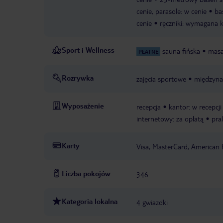
cenie, parasole: w cenie
ba
cenie
ręczniki: wymagana 
Sport i Wellness
sauna fińska
masa
PŁATNE
Rozrywka
zajęcia sportowe
międzyna
Wyposażenie
recepcja
kantor: w recepcji
internetowy: za opłatą
pral
Karty
Visa, MasterCard, American 
Liczba pokojów
346
Kategoria lokalna
4 gwiazdki