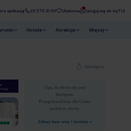
erz aplikację
22 270 31 20
Ulubione
Zaloguj się do myTUI
erunki
Hotele
Atrakcje
Więcej
Udostępnij
e
Ups, ta oferta nie jest
macje
1
/
48
dostępna.
Next slide
Przygotowaliśmy dla Ciebie
podobne oferty:
Zobacz inne ceny i terminy
»
Wyjątkowy
Wyjątkowy
Hotel jest naprawdę wspaniały!
Miło wspominam pobyt w Occidental
Obsługa bardzo pomocna i miła ,
Ibiza. Z moich wakacyjnych wyjazdów