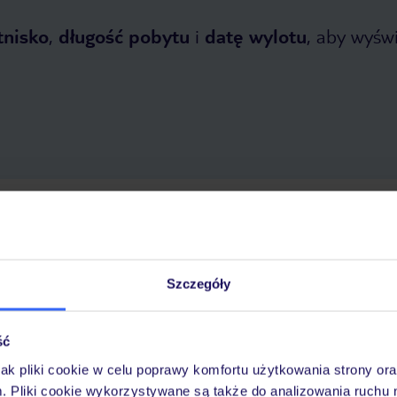
tnisko
,
długość pobytu
i
datę wylotu
, aby wyświe
 2026
do
31 października 2026
Dlaczego warto wybrać TUI?
Szczegóły
ść
óży
Tylko u nas opieka na
10
30 lat w Polsce
wakacjach 24/7
jak pliki cookie w celu poprawy komfortu użytkowania strony or
m. Pliki cookie wykorzystywane są także do analizowania ruchu 