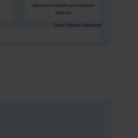
rozjechało :) U znajomych w pokoju za
zdarzenia zaistniałe pod wpływem
ścianą ten sam problem. Ogólnie
alkoholu
jesteśmy bardzo zadowoleni z pobytu.
Wypoczęliśmy (mimo że nie do końca
się wyspaliśmy). Tak jak już ktoś
Dane Mondial Assistance
wspominał, obok hotelu przystanek
autobusowy, do Sant Antoni bus
jedzie ok 20min. hotel mogę śmiało
polecić