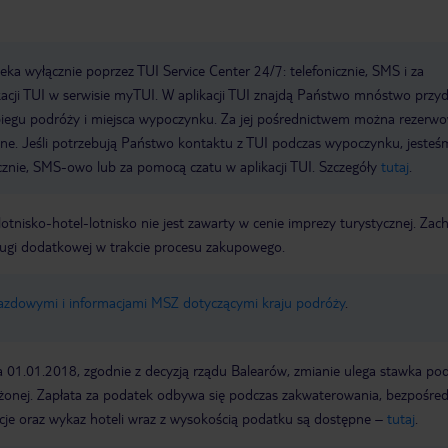
a wyłącznie poprzez TUI Service Center 24/7: telefonicznie, SMS i za
acji TUI w serwisie myTUI. W aplikacji TUI znajdą Państwo mnóstwo przy
biegu podróży i miejsca wypoczynku. Za jej pośrednictwem można rezerw
wne. Jeśli potrzebują Państwo kontaktu z TUI podczas wypoczynku, jeste
icznie, SMS-owo lub za pomocą czatu w aplikacji TUI. Szczegóły
tutaj
.
e lotnisko-hotel-lotnisko nie jest zawarty w cenie imprezy turystycznej. Za
ługi dodatkowej w trakcie procesu zakupowego.
jazdowymi i informacjami MSZ dotyczącymi kraju podróży
.
a 01.01.2018, zgodnie z decyzją rządu Balearów, zmianie ulega stawka po
żonej. Zapłata za podatek odbywa się podczas zakwaterowania, bezpośre
cje oraz wykaz hoteli wraz z wysokością podatku są dostępne –
tutaj
.