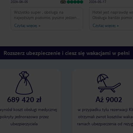
2026-06-05
2026-05-17
Wszystko super , obsluga na
Hotel jest naprawdę ws
najwyższym poziomie, pyszne jedzenie
Obsługa bardzo pomocna
🤩 mila atmosfera , swietnie
Jedzenie pyszne i duży
Czytaj więcej
»
Czytaj więcej
»
animatorzy 😀
znajdzie coś dla siebie,
również , ja nie piję al
był zadowolony . Cały o
czysty i zadbany , obsł
bardzo dobra praca brawo! O
Rozszerz ubezpieczenie i ciesz się wakacjami w pełni
bardzo ładna bez hałas
Polecamy spacer 1h do
oraz następnie Cala Co
zapłaciliśmy 12€ . Warto
Coś niesamowitego ! Po
opiniach mieliśmy wątpl
naprawdę niepotrzebnie
znakomity!!!! Polecamy
689 420 zł
Aż 9002
chętnie wrócimy !
 wyniósł koszt obsługi medycznej
w przypadku tylu rezerwacji Kl
pokryty jednorazowo przez
otrzymali zwrot kosztów wakac
ubezpieczyciela
ramach ubezpieczenia od rezyg