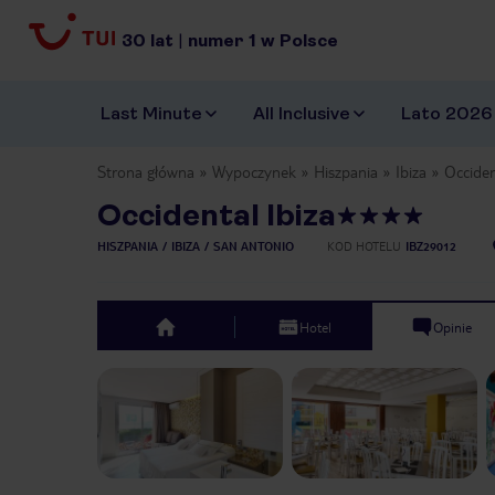
30
lat
|
numer
1
w Polsce
Last Minute
All Inclusive
Lato 2026
Strona główna
Wypoczynek
Hiszpania
Ibiza
Occiden
Occidental Ibiza
HISZPANIA
IBIZA
SAN ANTONIO
KOD HOTELU
IBZ29012
Hotel
Opinie
top
Previous slide