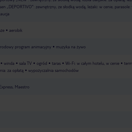
sen „DEPORTIVO": zewnętrzny, ze słodką wodą, leżaki: w cenie, parasole:
kaucja
że
aerobik
rodowy program animacyjny
muzyka na żywo
winda
sala TV
ogród
taras
Wi-Fi: w całym hotelu, w cenie
term
nia: za opłatą
wypożyczalnia samochodów
Express, Maestro