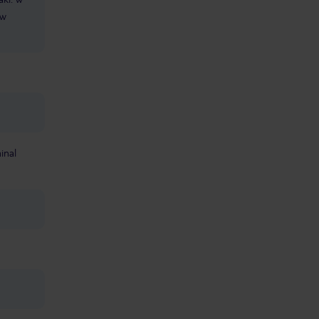
 w
inal