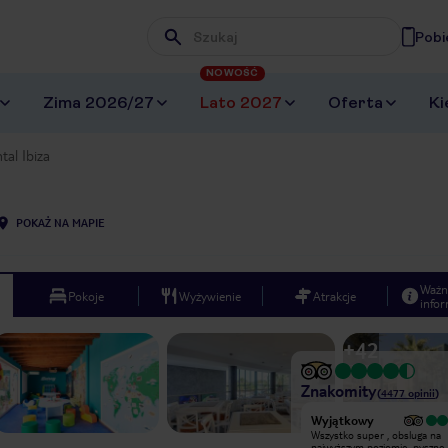
Pobi
Wpisz frazę, której szukasz
NOWOŚĆ
Zima 2026/27
Lato 2027
Oferta
Ki
tal Ibiza
POKAŻ NA MAPIE
Ważn
Pokoje
Wyżywienie
Atrakcje
infor
+
42
Znakomity
(
4477
opinii
)
Wyjątkowy
Wyjątkowy
Pobyt w hotelu wspaniały, pokój
Wszystko super , obsluga na
nowoczesny, animatorzy
najwyższym poziomie, pyszne