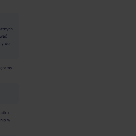
datnych
ować
śmy do
chęcamy
datku
dnio w