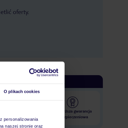
tlić oferty.
O plikach cookies
 000 hoteli w ponad 50
Najwyższa gwarancja
krajach
ubezpieczeniowa
az personalizowania
na naszej stronie oraz