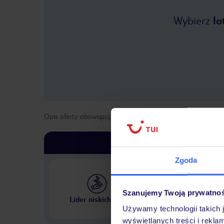
Wybierz
lo
Opis oferty obowiązuje dla wyjazdów w terminie
od
1 maja
Zgoda
Szanujemy Twoją prywatno
Największe biuro podr
Lider niskich cen
w Polsce
Używamy technologii takich 
wyświetlanych treści i rekla