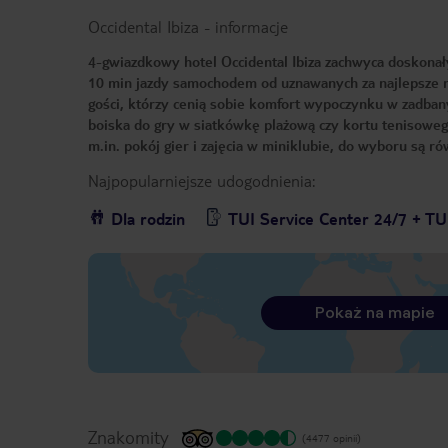
Occidental Ibiza
-
informacje
4-gwiazdkowy hotel Occidental Ibiza zachwyca doskonały
10 min jazdy samochodem od uznawanych za najlepsze na 
gości, którzy cenią sobie komfort wypoczynku w zadban
boiska do gry w siatkówkę plażową czy kortu tenisowego.
m.in. pokój gier i zajęcia w miniklubie, do wyboru są r
Najpopularniejsze udogodnienia:
Dla rodzin
TUI Service Center 24/7 + TU
Pokaż na mapie
Znakomity
(4477 opinii)