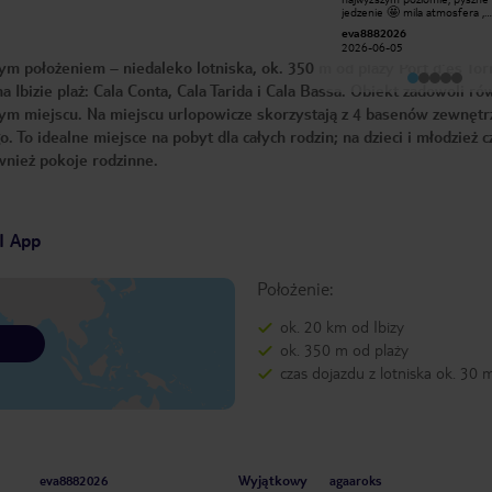
profesjonaliści, jedzenie ok, jedyna
jedzenie 🤩 mila atmosfera ,
uwaga pomidory na śniadanie to
swietnie animatorzy 😀
Adam P
eva8882026
trochę za mało, więcej warzyw i
2017-10-05
2026-06-05
sałatek by się zdało. Pobyt w hotelu
m położeniem – niedaleko lotniska, ok. 350 m od plaży Port d'es Torr
wypadł w rocznicę mojego
małżeństwa, pierwszego dnia byliśmy
Ibizie plaż: Cala Conta, Cala Tarida i Cala Bassa. Obiekt zadowoli ró
zaskoczeni ozdobionym łóżkiem w
pokoju, wspaniałe dwa łabędzie w
ym miejscu. Na miejscu urlopowicze skorzystają z 4 basenów zewnętr
kształcie serca, szampan i miłe
życzenia od obsługi w postaci
 To idealne miejsce na pobyt dla całych rodzin; na dzieci i młodzież c
okolicznościowej kartki za co
ównież pokoje rodzinne.
serdecznie dziękujemy i
pozdrawiamy
I App
Położenie:
ok. 20 km od Ibizy
ok. 350 m od plaży
czas dojazdu z lotniska ok. 30 
Wyjątkowy
eva8882026
agaaroks