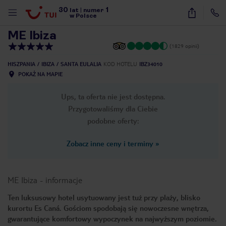
30
1
1
/
53
lat
|
numer
w Polsce
ME Ibiza
(1829 opinii)
HISZPANIA
IBIZA
SANTA EULALIA
KOD HOTELU
IBZ34010
POKAŻ NA MAPIE
Ups, ta oferta nie jest dostępna.
Przygotowaliśmy dla Ciebie
podobne oferty:
Zobacz inne ceny i terminy
»
ME Ibiza
-
informacje
Ten luksusowy hotel usytuowany jest tuż przy plaży, blisko
kurortu Es Caná. Gościom spodobają się nowoczesne wnętrza,
nute
gwarantujące komfortowy wypoczynek na najwyższym poziomie.