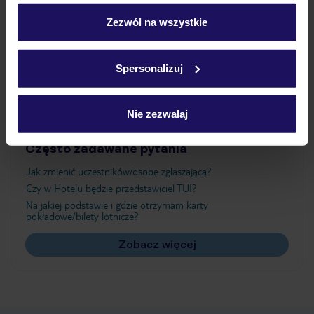
personalizować swój wybór wchodząc w zakładkę
„Szczegóły”
Zezwól na wszystkie
Atrakcje
Szczegółowe informacje o plikach cookie znajdziesz
w
polityce plików cookies
oraz
polityce prywatności
.
Spersonalizuj
Ważne informacje
Nie zezwalaj
Często zadawane pytania
Jak zmienić uczestników/osobę zgłaszającą?
Czy w Hotelu będzie przedstawiciel TUI?
Na jakiej podstawie i gdzie otrzymam karty
pokładowe/bilety lotnicze?
Zobacz więcej