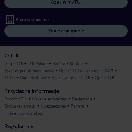
Czat w myTUI
Biura stacjonarne
Znajdź na mapie
O TUI
Grupa TUI
TUI Poland
Kariera
Kontakt
Gwarancja ubezpieczeniowa
Opieka TUI na wakacjach 24/7
TUI.cz
Dane osobowe
Aplikacja mobilna TUI
Opinie TUI
Przydatne informacje
Podróż z TUI
Wakacje samolotem
Reklamacje
Status reklamacji
Ubezpieczenia
Parkingi
Hotele przy lotniskach
Regulaminy