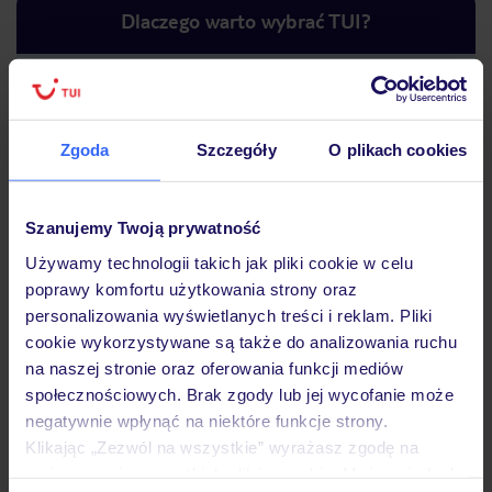
Dlaczego warto wybrać TUI?
Lider niskich cen
Największe biuro
30 lat w P
Zgoda
Szczegóły
O plikach cookies
podróży w Polsce
Szanujemy Twoją prywatność
Używamy technologii takich jak pliki cookie w celu
poprawy komfortu użytkowania strony oraz
Hotel
personalizowania wyświetlanych treści i reklam. Pliki
cookie wykorzystywane są także do analizowania ruchu
na naszej stronie oraz oferowania funkcji mediów
Pokoje
społecznościowych. Brak zgody lub jej wycofanie może
negatywnie wpłynąć na niektóre funkcje strony.
Klikając „Zezwól na wszystkie” wyrażasz zgodę na
Wyżywienie
umieszczenie wszystkich plików cookie. Możesz jednak