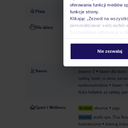
oferowania funkcji mediów s
Plaża
bezpośrednio przy plaży S'
funkcje strony.
Klikając „Zezwól na wszystk
personalizować swój wybór 
Dla dzieci
basen dla dzieci: 16+, maj-pa
Szczegółowe informacje o pl
cenie, parasole: w cenie; dl
dziećmi: maj-październik, za
dzieci
miniklub: 1-12 lat, 
Nie zezwalaj
czerwiec-wrzesień
pokój gi
Basen
baseny: 2
basen dla dzieci
opłatą, leżaki: w cenie, para
opiekuna/rodzica
basen: 16
łóżka balijskie: za opłatą, pa
Sport i Wellness
siłownia
joga
W CENIE
strefa spa „Thai Ro
PŁATNE
kosmetyczne
trening indy