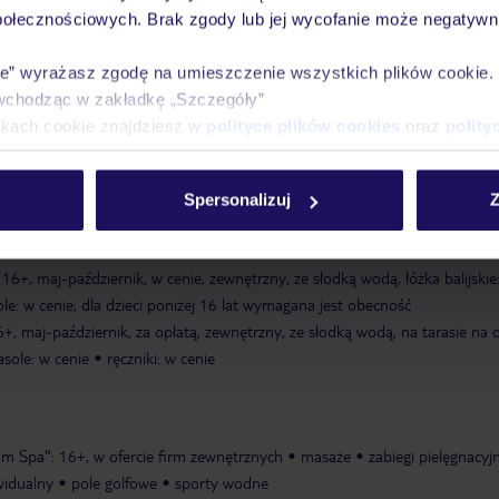
połecznościowych. Brak zgody lub jej wycofanie może negatywni
Argamassa
piaszczysta
ręczniki w cenie
ie” wyrażasz zgodę na umieszczenie wszystkich plików cookie
wchodząc w zakładkę „Szczegóły”
ździernik, w cenie, zewnętrzny, ze słodką wodą, łóżka balijskie: za opłatą, l
ikach cookie znajdziesz w
polityce plików cookies
oraz
polity
a dzieci poniżej 16 lat wymagana jest obecność opiekuna/rodzica
opieka n
 opłatą, w ofercie firm zewnętrznych
wysokie krzesełka dla dzieci
menu 
maj-październik, codziennie, 10:00-18:00, w cenie
animacje dla dzieci: 1-1
Spersonalizuj
Z
er i zabaw: 1-15 lat
: 16+, maj-październik, w cenie, zewnętrzny, ze słodką wodą, łóżka balijskie
sole: w cenie; dla dzieci poniżej 16 lat wymagana jest obecność
+, maj-październik, za opłatą, zewnętrzny, ze słodką wodą, na tarasie na 
rasole: w cenie
ręczniki: w cenie
om Spa": 16+, w ofercie firm zewnętrznych
masaże
zabiegi pielęgnacyj
widualny
pole golfowe
sporty wodne