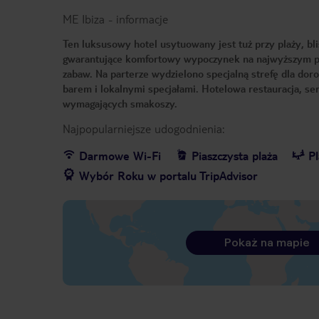
ME Ibiza
-
informacje
Ten luksusowy hotel usytuowany jest tuż przy plaży, b
gwarantujące komfortowy wypoczynek na najwyższym po
zabaw. Na parterze wydzielono specjalną strefę dla dor
barem i lokalnymi specjałami. Hotelowa restauracja, se
wymagających smakoszy.
Najpopularniejsze udogodnienia:
Darmowe Wi-Fi
Piaszczysta plaża
P
Wybór Roku w portalu TripAdvisor
Pokaż na mapie