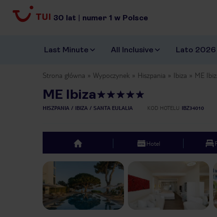
30
lat
|
numer
1
w Polsce
Last Minute
All Inclusive
Lato 2026
Strona główna
Wypoczynek
Hiszpania
Ibiza
ME Ibiz
ME Ibiza
HISZPANIA
IBIZA
SANTA EULALIA
KOD HOTELU
IBZ34010
Hotel
top
Previous slide