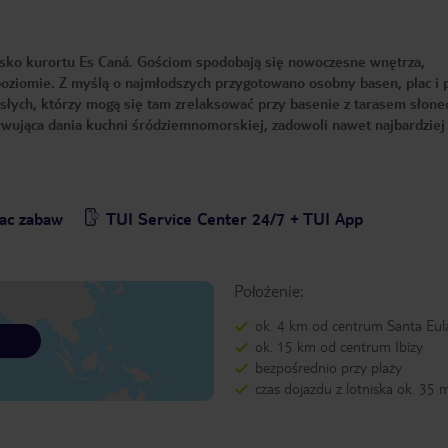
lisko kurortu Es Caná. Gościom spodobają się nowoczesne wnętrza,
ziomie. Z myślą o najmłodszych przygotowano osobny basen, plac i 
osłych, którzy mogą się tam zrelaksować przy basenie z tarasem słon
rwująca dania kuchni śródziemnomorskiej, zadowoli nawet najbardziej
lac zabaw
TUI Service Center 24/7 + TUI App
Położenie:
ok. 4 km od centrum Santa Eula
ok. 15 km od centrum Ibizy
bezpośrednio przy plaży
czas dojazdu z lotniska ok. 35 