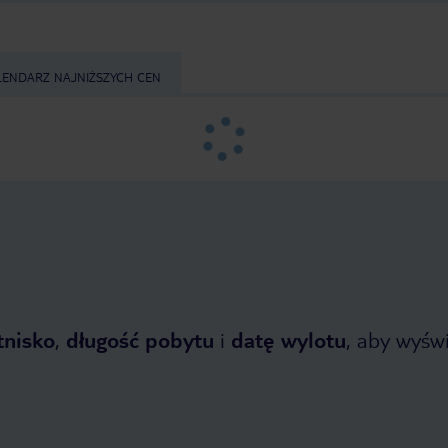
LENDARZ NAJNIŻSZYCH CEN
tnisko
,
długość pobytu
i
datę wylotu
, aby wyświe