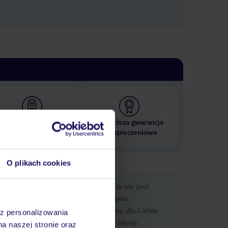
 000 hoteli w ponad 50
Najwyższa gwarancja
krajach
ubezpieczeniowa
O plikach cookies
nformacje
Ups, ta oferta nie jest
dostępna.
Przygotowaliśmy dla Ciebie
az personalizowania
podobne oferty:
na naszej stronie oraz