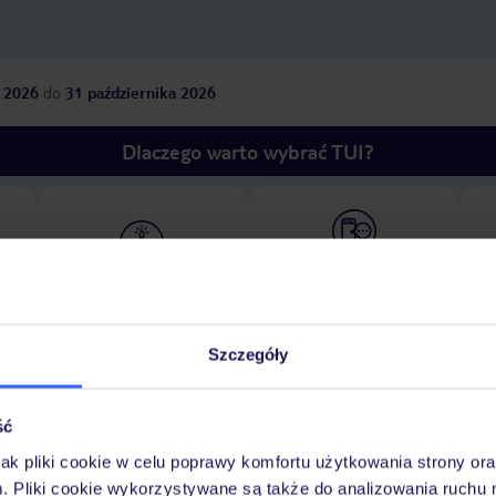
 2026
do
31 października 2026
Dlaczego warto wybrać TUI?
óży
Tylko u nas opieka na
10
30 lat w Polsce
wakacjach 24/7
Szczegóły
Pokoje
Wyżywienie
Atrakcje
Ważne i
ść
jak pliki cookie w celu poprawy komfortu użytkowania strony or
m. Pliki cookie wykorzystywane są także do analizowania ruchu 