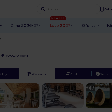
Pobi
Wpisz frazę, której szukasz
NOWOŚĆ
Zima 2026/27
Lato 2027
Oferta
Ki
a
POKAŻ NA MAPIE
Pokoje
Wyżywienie
Atrakcje
Ważne i
+
47