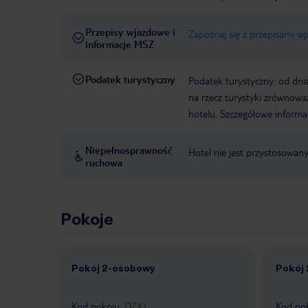
Przepisy wjazdowe i
Zapoznaj się z przepisami w
informacje MSZ
Podatek turystyczny
Podatek turystyczny: od dni
na rzecz turystyki zrównowa
hotelu. Szczegółowe informa
Niepełnosprawność
Hotel nie jest przystosowan
ruchowa
Pokoje
Pokój 2-osobowy
Pokój
1 /
3
1 /
Kod pokoju
:
DZX1
Kod po