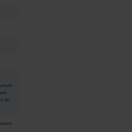
datnych
ować
śmy do
chęcamy