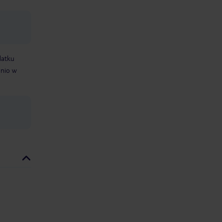
datku
dnio w