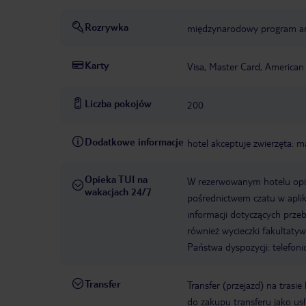
Rozrywka
międzynarodowy program a
Karty
Visa, Master Card, American
Liczba pokojów
200
Dodatkowe informacje
hotel akceptuje zwierzęta: 
Opieka TUI na
W rezerwowanym hotelu opiek
wakacjach 24/7
pośrednictwem czatu w aplik
informacji dotyczących prze
również wycieczki fakultaty
Państwa dyspozycji: telefon
Transfer
Transfer (przejazd) na trasi
do zakupu transferu jako us