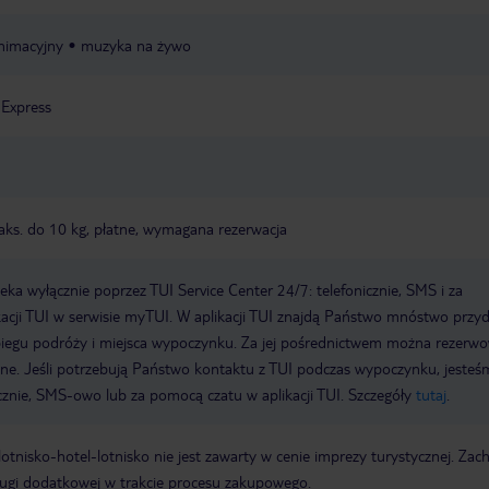
nimacyjny
muzyka na żywo
 Express
maks. do 10 kg, płatne, wymagana rezerwacja
a wyłącznie poprzez TUI Service Center 24/7: telefonicznie, SMS i za
acji TUI w serwisie myTUI. W aplikacji TUI znajdą Państwo mnóstwo przy
biegu podróży i miejsca wypoczynku. Za jej pośrednictwem można rezerw
wne. Jeśli potrzebują Państwo kontaktu z TUI podczas wypoczynku, jeste
icznie, SMS-owo lub za pomocą czatu w aplikacji TUI. Szczegóły
tutaj
.
e lotnisko-hotel-lotnisko nie jest zawarty w cenie imprezy turystycznej. Za
ługi dodatkowej w trakcie procesu zakupowego.