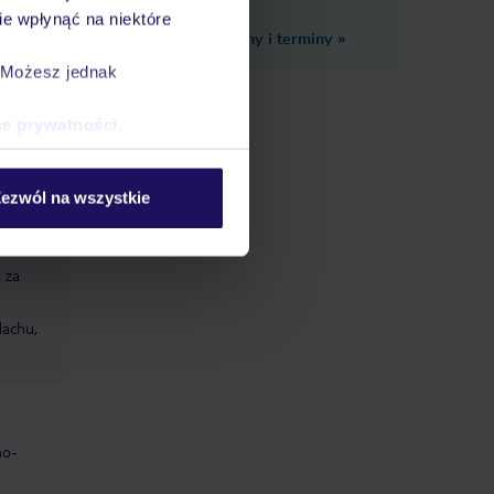
e wpłynąć na niektóre
Zobacz inne ceny i terminy
»
. Możesz jednak
eżaki: w
ce prywatności
.
ad
dla
5 lat,
ezwól na wszystkie
: za
dachu,
no-