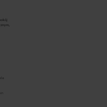
pokój
ecznym,
lia
min