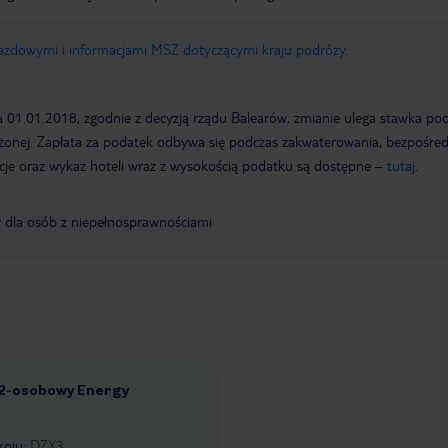
jazdowymi i informacjami MSZ dotyczącymi kraju podróży
.
a 01.01.2018, zgodnie z decyzją rządu Balearów, zmianie ulega stawka po
żonej. Zapłata za podatek odbywa się podczas zakwaterowania, bezpośre
cje oraz wykaz hoteli wraz z wysokością podatku są dostępne –
tutaj
.
y dla osób z niepełnosprawnościami
 2-osobowy Energy
1
koju
:
DZX3