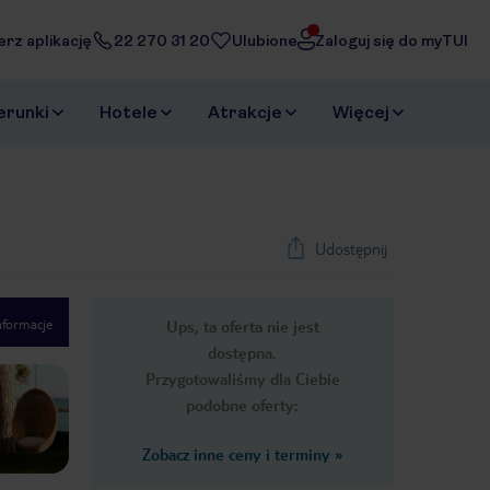
erz aplikację
22 270 31 20
Ulubione
Zaloguj się do myTUI
erunki
Hotele
Atrakcje
Więcej
Udostępnij
nformacje
Ups, ta oferta nie jest
1
/
53
dostępna.
Next slide
Przygotowaliśmy dla Ciebie
podobne oferty:
Zobacz inne ceny i terminy
»