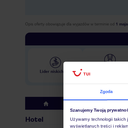
Opis oferty obowiązuje dla wyjazdów w terminie
od
1 maja
Największe biuro podr
Lider niskich cen
w Polsce
Zgoda
Hotel
top
Szanujemy Twoją prywatno
Hotel
Używamy technologii takich 
wyświetlanych treści i rekla