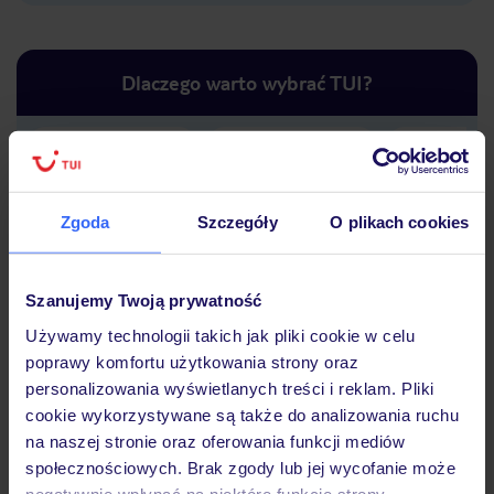
Dlaczego warto wybrać TUI?
Lider niskich cen
Największe biuro
30 lat w P
podróży w Polsce
Zgoda
Szczegóły
O plikach cookies
Szanujemy Twoją prywatność
Używamy technologii takich jak pliki cookie w celu
Hotel
poprawy komfortu użytkowania strony oraz
personalizowania wyświetlanych treści i reklam. Pliki
cookie wykorzystywane są także do analizowania ruchu
na naszej stronie oraz oferowania funkcji mediów
Opinie
społecznościowych. Brak zgody lub jej wycofanie może
negatywnie wpłynąć na niektóre funkcje strony.