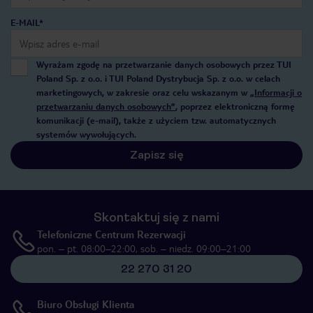
E-MAIL*
Wyrażam zgodę na przetwarzanie danych osobowych przez TUI
Poland Sp. z o.o. i TUI Poland Dystrybucja Sp. z o.o. w celach
marketingowych, w zakresie oraz celu wskazanym w
„Informacji o
przetwarzaniu danych osobowych”
, poprzez elektroniczną formę
komunikacji (e-mail), także z użyciem tzw. automatycznych
systemów wywołujących.
Zapisz się
Skontaktuj się z nami
Telefoniczne Centrum Rezerwacji
pon. – pt. 08:00–22:00, sob. – niedz. 09:00–21:00
22 270 31 20
Biuro Obsługi Klienta