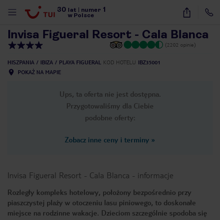
30
1
1
/
49
lat
|
numer
w Polsce
Invisa Figueral Resort - Cala Blanca
(2202 opinie)
HISZPANIA
IBIZA
PLAYA FIGUERAL
KOD HOTELU
IBZ35001
POKAŻ NA MAPIE
Ups, ta oferta nie jest dostępna.
Przygotowaliśmy dla Ciebie
podobne oferty:
Zobacz inne ceny i terminy
»
Invisa Figueral Resort - Cala Blanca
-
informacje
Rozległy kompleks hotelowy, położony bezpośrednio przy
piaszczystej plaży w otoczeniu lasu piniowego, to doskonałe
nute
miejsce na rodzinne wakacje. Dzieciom szczególnie spodoba się