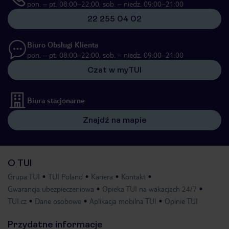
pon. – pt. 08:00–22:00, sob. – niedz. 09:00–21:00
22 255 04 02
Biuro Obsługi Klienta
pon. – pt. 08:00–22:00, sob. – niedz. 09:00–21:00
Czat w myTUI
Biura stacjonarne
Znajdź na mapie
O TUI
Grupa TUI
TUI Poland
Kariera
Kontakt
Gwarancja ubezpieczeniowa
Opieka TUI na wakacjach 24/7
TUI.cz
Dane osobowe
Aplikacja mobilna TUI
Opinie TUI
Przydatne informacje