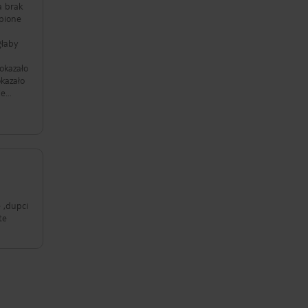
upione
głaby
okazało
kazało
ie
 ,dupci
te