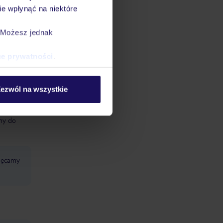
e wpłynąć na niektóre
. Możesz jednak
ce prywatności
.
ezwól na wszystkie
datnych
ować
śmy do
chęcamy