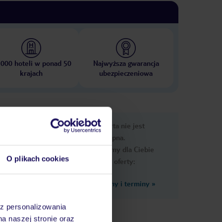
 000 hoteli w ponad 50
Najwyższa gwarancja
krajach
ubezpieczeniowa
e
Ups, ta oferta nie jest
macje
dostępna.
Przygotowaliśmy dla Ciebie
O plikach cookies
podobne oferty:
Zobacz inne ceny i terminy
»
az personalizowania
na naszej stronie oraz