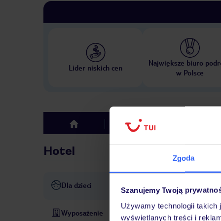
Największe biuro podr
Lider niskich cen
w Polsce
Hotel
Opinie
top
Hotel
Zgoda
Dla dzieci
Basen dla dzieci
Szanujemy Twoją prywatno
Używamy technologii takich 
Wyposażenie
Recepcja, możliwość wymian
wyświetlanych treści i rekla