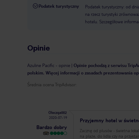
Podatek turystyczny
Podatek turystyczny: od dni
na rzecz turystyki zrównowa
hotelu. Szczegółowe informa
Opinie
Azuline Pacific
-
opinie
|
Opinie pochodzą z serwisu TripAd
polskim. Więcej informacji o zasadach prezentowania opi
Średnia ocena TripAdvisor:
Oleczqa002
2020-07-19
Przyjemny hotel w świetnej
Bardzo dobry
Zacznę od plusów - świetna loka
na plaże, do lidla czy na przyst