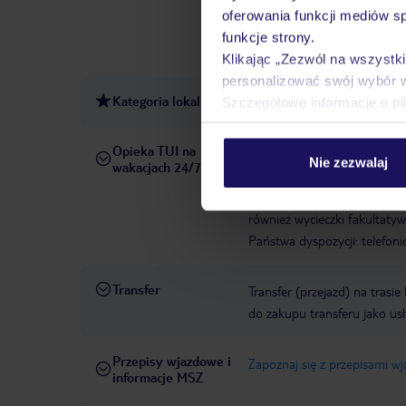
bezpłatnie, parasole: bezpłat
oferowania funkcji mediów s
publicznych: za opłatą
Met
funkcje strony.
niestrzeżony: za opłatą
Pok
Klikając „Zezwól na wszystk
personalizować swój wybór 
Kategoria lokalna
3 gwiazdki
Szczegółowe informacje o pl
Opieka TUI na
W rezerwowanym hotelu opiek
Nie zezwalaj
wakacjach 24/7
pośrednictwem czatu w aplik
informacji dotyczących prze
również wycieczki fakultaty
Państwa dyspozycji: telefon
Transfer
Transfer (przejazd) na trasi
do zakupu transferu jako us
Przepisy wjazdowe i
Zapoznaj się z przepisami w
informacje MSZ