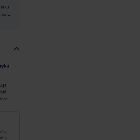
datku
dnio w
ęzyku
uga
ość
tość
bów,
temu