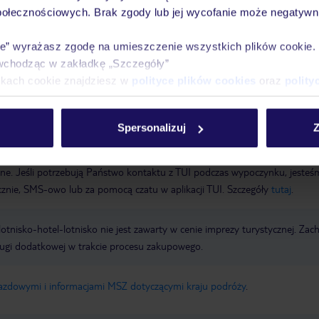
nie
Basen dla dzieci
Whirlpool: w strefie wellness
WiFi, w miejscach
połecznościowych. Brak zgody lub jej wycofanie może negatywni
ody płatności: VISA, MasterCard
Parking (w zależności od dostępności),
oje: 156
ie” wyrażasz zgodę na umieszczenie wszystkich plików cookie
wchodząc w zakładkę „Szczegóły”
ikach cookie znajdziesz w
polityce plików cookies
oraz
polity
a wyłącznie poprzez TUI Service Center 24/7: telefonicznie, SMS i za
Spersonalizuj
Z
acji TUI w serwisie myTUI. W aplikacji TUI znajdą Państwo mnóstwo przy
biegu podróży i miejsca wypoczynku. Za jej pośrednictwem można rezerw
wne. Jeśli potrzebują Państwo kontaktu z TUI podczas wypoczynku, jeste
icznie, SMS-owo lub za pomocą czatu w aplikacji TUI. Szczegóły
tutaj
.
e lotnisko-hotel-lotnisko nie jest zawarty w cenie imprezy turystycznej. Za
ługi dodatkowej w trakcie procesu zakupowego.
jazdowymi i informacjami MSZ dotyczącymi kraju podróży
.