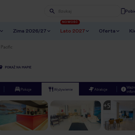
Pobi
Wpisz frazę, której szukasz
NOWOŚĆ
Zima 2026/27
Lato 2027
Oferta
Ki
 Pacific
POKAŻ NA MAPIE
Ważn
Pokoje
Wyżywienie
Atrakcje
infor
+
5