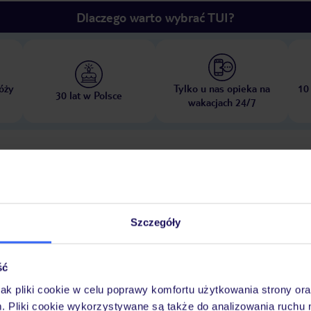
Dlaczego warto wybrać TUI?
óży
Tylko u nas opieka na
10
30 lat w Polsce
wakacjach 24/7
Ważn
Pokoje
Wyżywienie
Atrakcje
infor
Szczegóły
ść
jak pliki cookie w celu poprawy komfortu użytkowania strony or
y walut
Winda
Taras słoneczny
Baseny: 2
Basen: odkryty, leżaki:
m. Pliki cookie wykorzystywane są także do analizowania ruchu 