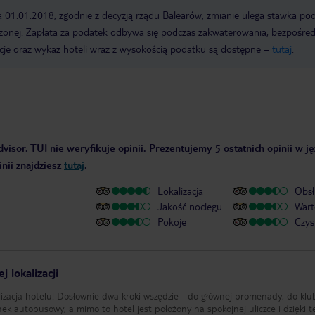
a 01.01.2018, zgodnie z decyzją rządu Balearów, zmianie ulega stawka po
żonej. Zapłata za podatek odbywa się podczas zakwaterowania, bezpośre
cje oraz wykaz hoteli wraz z wysokością podatku są dostępne –
tutaj
.
visor. TUI nie weryfikuje opinii. Prezentujemy 5 ostatnich opinii w j
nii znajdziesz
tutaj
.
Lokalizacja
Obsł
Jakość noclegu
Wart
Pokoje
Czys
 lokalizacji
lizacja hotelu! Dosłownie dwa kroki wszędzie - do głównej promenady, do klu
anek autobusowy, a mimo to hotel jest położony na spokojnej uliczce i dzięki 