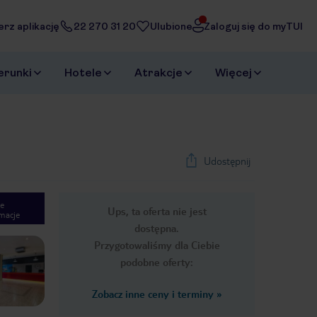
erz aplikację
22 270 31 20
Ulubione
Zaloguj się do myTUI
erunki
Hotele
Atrakcje
Więcej
Udostępnij
e
Ups, ta oferta nie jest
macje
1
/
11
dostępna.
Next slide
Przygotowaliśmy dla Ciebie
podobne oferty:
Zobacz inne ceny i terminy
»