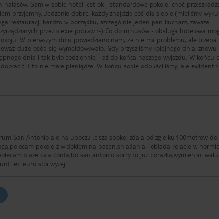
okoje, choć przeszkadza brak
kiem przyjemny. Jedzenie dobre, każdy znajdzie coś dla siebie (mieliśmy wyk
uga restauracji bardzo w porządku, szczególnie jeden pan kucharz, zawsze
zyrządzonych przez siebie potraw :-) Co do minusów - obsługa hotelowa mo
 pokoju. W pierwszym dniu powiedziano nam, że nie ma problemu, ale trzeba
ieważ dużo osób się wymeldowywało. Gdy przyszliśmy kolejnego dnia, znowu 
ępnego dnia i tak było codziennie - aż do końca naszego wyjazdu. W końcu o
dopłacić! I to nie małe pieniądze. W końcu sobie odpuściliśmy, ale ewidentn
em co prawda dlaczego). Ogólnie polecam hotel dla osób którym
 za to lokalizacja jest genialna i to jest największy plus tego hotelu.
rum San Antonio ale na uboczu ,cisza spokoj zdala od zgielku,100metrow do
ga,polecam pokoje z widokiem na basen,sniadania i obiada kolacje w normie
polecam plaze cala conta,bo san antonio sorry to juz porazka,wymieniac walu
unt leci,euro stoi wyzej