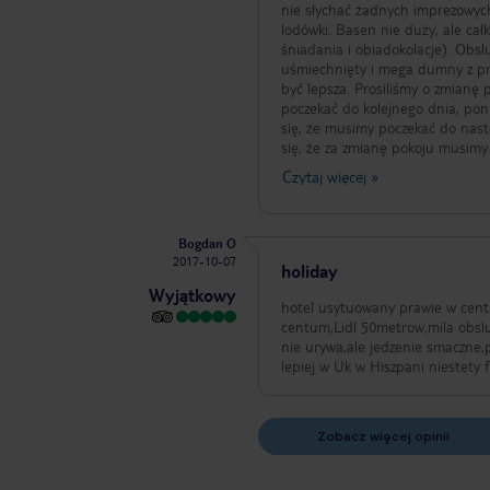
nie słychać żadnych imprezowych hałasów. Sam w sobie hotel jest ok - standardowe p
lodówki. Basen nie duży, ale cał
śniadania i obiadokolacje). Obsł
uśmiechnięty i mega dumny z pr
być lepsza. Prosiliśmy o zmianę
poczekać do kolejnego dnia, pon
się, że musimy poczekać do nast
się, że za zmianę pokoju musimy 
recepcjoniści nie chcieli nam pomoc (nie rozumi
Czytaj więcej
»
nie zależy na jakimś luksusie, ale
Bogdan O
2017-10-07
holiday
Wyjątkowy
hotel usytuowany prawie w cent
centum,Lidl 50metrow,mila obslu
nie urywa,ale jedzenie smaczne,
lepiej w Uk w Hiszpani niestety f
Zobacz więcej opinii