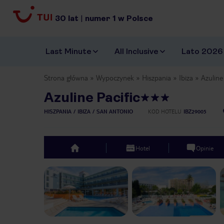
30
lat
|
numer
1
w Polsce
Last Minute
All Inclusive
Lato 2026
Strona główna
Wypoczynek
Hiszpania
Ibiza
Azuline
Azuline Pacific
HISZPANIA
IBIZA
SAN ANTONIO
KOD HOTELU
IBZ29005
Hotel
Opinie
top
Previous slide