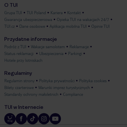
O TUI
Grupa TUI
TUI Poland
Kariera
Kontakt
Gwarancja ubezpieczeniowa
Opieka TUI na wakacjach 24/7
TUI.cz
Dane osobowe
Aplikacja mobilna TUI
Opinie TUI
Przydatne informacje
Podróż z TUI
Wakacje samolotem
Reklamacje
Status reklamacji
Ubezpieczenia
Parkingi
Hotele przy lotniskach
Regulaminy
Regulamin strony
Polityka prywatności
Polityka cookies
Bilety czarterowe
Warunki imprez turystycznych
Standardy ochrony małoletnich
Compliance
TUI w Internecie