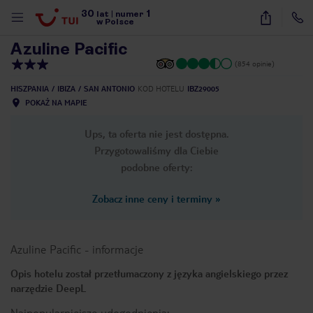
30
1
1
/
11
lat
|
numer
w Polsce
Azuline Pacific
(854 opinie)
HISZPANIA
IBIZA
SAN ANTONIO
KOD HOTELU
IBZ29005
POKAŻ NA MAPIE
Ups, ta oferta nie jest dostępna.
Przygotowaliśmy dla Ciebie
podobne oferty:
Zobacz inne ceny i terminy
»
Azuline Pacific
-
informacje
Opis hotelu został przetłumaczony z języka angielskiego przez
narzędzie DeepL
nute
Najpopularniejsze udogodnienia: