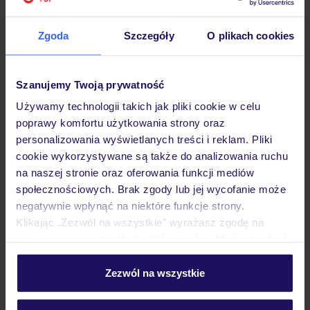
Hotel
Zgoda
Szczegóły
O plikach cookies
Opinie
Szanujemy Twoją prywatność
Używamy technologii takich jak pliki cookie w celu
Pokoje
poprawy komfortu użytkowania strony oraz
personalizowania wyświetlanych treści i reklam. Pliki
cookie wykorzystywane są także do analizowania ruchu
Wyżywienie
na naszej stronie oraz oferowania funkcji mediów
społecznościowych. Brak zgody lub jej wycofanie może
negatywnie wpłynąć na niektóre funkcje strony.
Klikając „Zezwól na wszystkie” wyrażasz zgodę na
Atrakcje
umieszczenie wszystkich plików cookie. Możesz jednak
personalizować swój wybór wchodząc w zakładkę
„Szczegóły”
Zezwól na wszystkie
Ważne informacje
Szczegółowe informacje o plikach cookie znajdziesz
w
polityce plików cookies
oraz
polityce prywatności
.