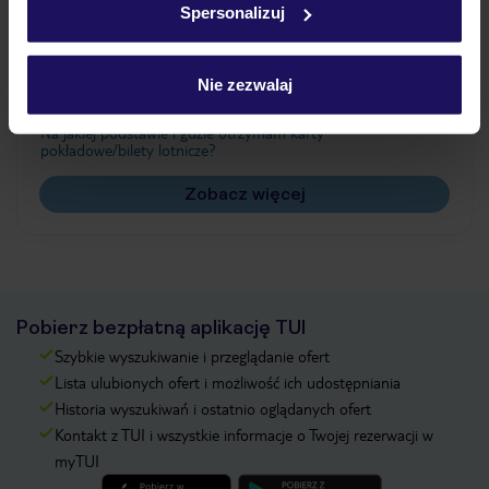
Spersonalizuj
Często zadawane pytania
Jak zmienić uczestników/osobę zgłaszającą?
Nie zezwalaj
Czy w Hotelu będzie przedstawiciel TUI?
Na jakiej podstawie i gdzie otrzymam karty
pokładowe/bilety lotnicze?
Zobacz więcej
Pobierz bezpłatną aplikację TUI
Szybkie wyszukiwanie i przeglądanie ofert
Lista ulubionych ofert i możliwość ich udostępniania
Historia wyszukiwań i ostatnio oglądanych ofert
Kontakt z TUI i wszystkie informacje o Twojej rezerwacji w
myTUI