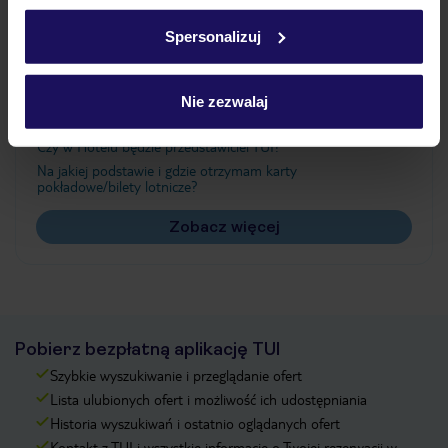
Ważne informacje
w
polityce plików cookies
oraz
polityce prywatności
.
Spersonalizuj
Często zadawane pytania
Nie zezwalaj
Jak zmienić uczestników/osobę zgłaszającą?
Czy w Hotelu będzie przedstawiciel TUI?
Na jakiej podstawie i gdzie otrzymam karty
pokładowe/bilety lotnicze?
Zobacz więcej
Pobierz bezpłatną aplikację TUI
Szybkie wyszukiwanie i przeglądanie ofert
Lista ulubionych ofert i możliwość ich udostępniania
Historia wyszukiwań i ostatnio oglądanych ofert
Kontakt z TUI i wszystkie informacje o Twojej rezerwacji w