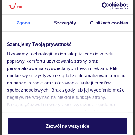
Zgoda
Szczegóły
O plikach cookies
Hotel
Szanujemy Twoją prywatność
Opinie
Używamy technologii takich jak pliki cookie w celu
poprawy komfortu użytkowania strony oraz
Pokoje
personalizowania wyświetlanych treści i reklam. Pliki
cookie wykorzystywane są także do analizowania ruchu
na naszej stronie oraz oferowania funkcji mediów
Wyżywienie
społecznościowych. Brak zgody lub jej wycofanie może
negatywnie wpłynąć na niektóre funkcje strony.
Klikając „Zezwól na wszystkie” wyrażasz zgodę na
umieszczenie wszystkich plików cookie. Możesz jednak
Atrakcje
personalizować swój wybór wchodząc w zakładkę
„Szczegóły”
Zezwól na wszystkie
Szczegółowe informacje o plikach cookie znajdziesz