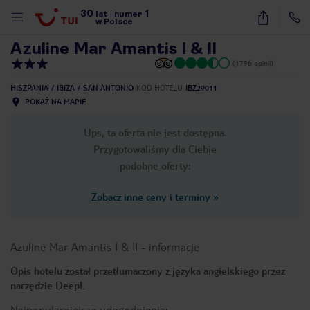
30
1
1
/
30
lat
|
numer
w Polsce
Azuline Mar Amantis I & II
(1796 opinii)
HISZPANIA
IBIZA
SAN ANTONIO
KOD HOTELU
IBZ29011
POKAŻ NA MAPIE
Ups, ta oferta nie jest dostępna.
Przygotowaliśmy dla Ciebie
podobne oferty:
Zobacz inne ceny i terminy
»
Azuline Mar Amantis I & II
-
informacje
Opis hotelu został przetłumaczony z języka angielskiego przez
narzędzie DeepL
nute
Najpopularniejsze udogodnienia: