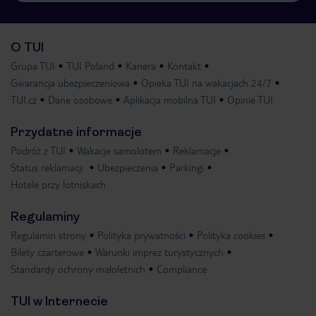
O TUI
Grupa TUI
TUI Poland
Kariera
Kontakt
Gwarancja ubezpieczeniowa
Opieka TUI na wakacjach 24/7
TUI.cz
Dane osobowe
Aplikacja mobilna TUI
Opinie TUI
Przydatne informacje
Podróż z TUI
Wakacje samolotem
Reklamacje
Status reklamacji
Ubezpieczenia
Parkingi
Hotele przy lotniskach
Regulaminy
Regulamin strony
Polityka prywatności
Polityka cookies
Bilety czarterowe
Warunki imprez turystycznych
Standardy ochrony małoletnich
Compliance
TUI w Internecie