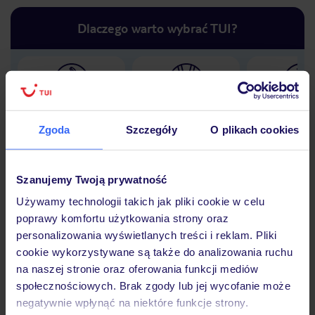
Dlaczego warto wybrać TUI?
Lider niskich cen
Największe biuro
30 lat w P
podróży w Polsce
Zgoda
Szczegóły
O plikach cookies
Szanujemy Twoją prywatność
Używamy technologii takich jak pliki cookie w celu
Hotel
poprawy komfortu użytkowania strony oraz
personalizowania wyświetlanych treści i reklam. Pliki
cookie wykorzystywane są także do analizowania ruchu
Opinie
na naszej stronie oraz oferowania funkcji mediów
społecznościowych. Brak zgody lub jej wycofanie może
negatywnie wpłynąć na niektóre funkcje strony.
Pokoje