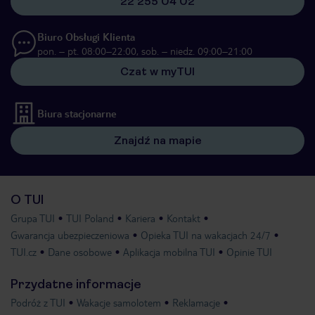
22 255 04 02
Biuro Obsługi Klienta
pon. – pt. 08:00–22:00, sob. – niedz. 09:00–21:00
Czat w myTUI
Biura stacjonarne
Znajdź na mapie
O TUI
Grupa TUI
TUI Poland
Kariera
Kontakt
Gwarancja ubezpieczeniowa
Opieka TUI na wakacjach 24/7
TUI.cz
Dane osobowe
Aplikacja mobilna TUI
Opinie TUI
Przydatne informacje
Podróż z TUI
Wakacje samolotem
Reklamacje