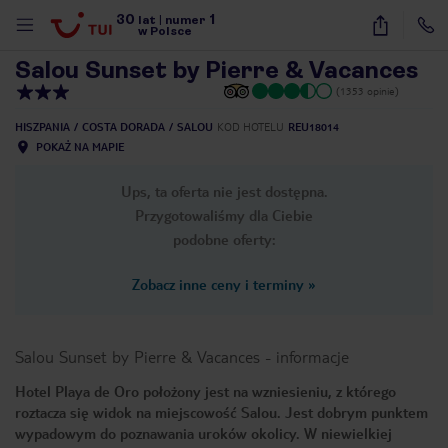
30
1
1
/
28
lat
|
numer
w Polsce
Salou Sunset by Pierre & Vacances
(1353 opinie)
HISZPANIA
COSTA DORADA
SALOU
KOD HOTELU
REU18014
POKAŻ NA MAPIE
Ups, ta oferta nie jest dostępna.
Przygotowaliśmy dla Ciebie
podobne oferty:
Zobacz inne ceny i terminy
»
Salou Sunset by Pierre & Vacances
-
informacje
Hotel Playa de Oro położony jest na wzniesieniu, z którego
roztacza się widok na miejscowość Salou. Jest dobrym punktem
nute
wypadowym do poznawania uroków okolicy. W niewielkiej