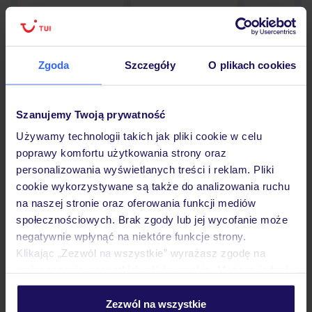
Zgoda
Szczegóły
O plikach cookies
Hotel
Szanujemy Twoją prywatność
Opinie
Używamy technologii takich jak pliki cookie w celu
poprawy komfortu użytkowania strony oraz
personalizowania wyświetlanych treści i reklam. Pliki
Pokoje
cookie wykorzystywane są także do analizowania ruchu
na naszej stronie oraz oferowania funkcji mediów
społecznościowych. Brak zgody lub jej wycofanie może
Wyżywienie
negatywnie wpłynąć na niektóre funkcje strony.
Klikając „Zezwól na wszystkie” wyrażasz zgodę na
umieszczenie wszystkich plików cookie. Możesz jednak
Atrakcje
personalizować swój wybór wchodząc w zakładkę
„Szczegóły”
Zezwól na wszystkie