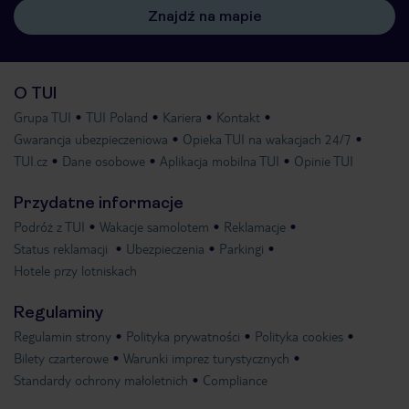
Znajdź na mapie
O TUI
Grupa TUI
TUI Poland
Kariera
Kontakt
Gwarancja ubezpieczeniowa
Opieka TUI na wakacjach 24/7
TUI.cz
Dane osobowe
Aplikacja mobilna TUI
Opinie TUI
Przydatne informacje
Podróż z TUI
Wakacje samolotem
Reklamacje
Status reklamacji
Ubezpieczenia
Parkingi
Hotele przy lotniskach
Regulaminy
Regulamin strony
Polityka prywatności
Polityka cookies
Bilety czarterowe
Warunki imprez turystycznych
Standardy ochrony małoletnich
Compliance