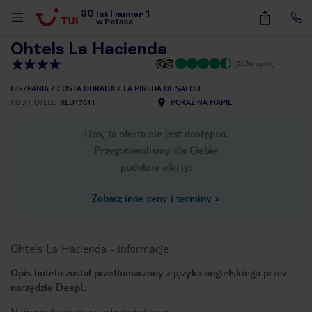
30
1
1
/
38
lat
|
numer
w Polsce
Ohtels La Hacienda
(2636 opinii)
HISZPANIA
COSTA DORADA
LA PINEDA DE SALOU
KOD HOTELU
REU17011
POKAŻ NA MAPIE
Ups, ta oferta nie jest dostępna.
Przygotowaliśmy dla Ciebie
podobne oferty:
Zobacz inne ceny i terminy
»
Ohtels La Hacienda
-
informacje
Opis hotelu został przetłumaczony z języka angielskiego przez
narzędzie DeepL
nute
Najpopularniejsze udogodnienia: