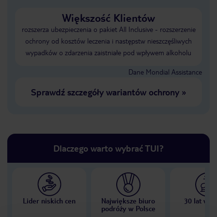
Większość Klientów
rozszerza ubezpieczenia o pakiet All Inclusive - rozszerzenie
ochrony od kosztów leczenia i następstw nieszczęśliwych
wypadków o zdarzenia zaistniałe pod wpływem alkoholu
Dane Mondial Assistance
Sprawdź szczegóły wariantów ochrony
»
Dlaczego warto wybrać TUI?
Lider niskich cen
Największe biuro
30 lat w P
podróży w Polsce