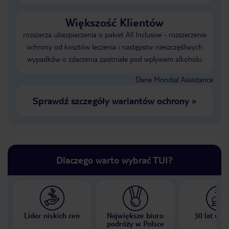
Większość Klientów
rozszerza ubezpieczenia o pakiet All Inclusive - rozszerzenie
ochrony od kosztów leczenia i następstw nieszczęśliwych
wypadków o zdarzenia zaistniałe pod wpływem alkoholu
Dane Mondial Assistance
Sprawdź szczegóły wariantów ochrony
»
Dlaczego warto wybrać TUI?
Lider niskich cen
Największe biuro
30 lat w P
podróży w Polsce