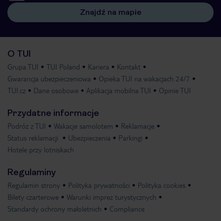
Znajdź na mapie
O TUI
Grupa TUI
TUI Poland
Kariera
Kontakt
Gwarancja ubezpieczeniowa
Opieka TUI na wakacjach 24/7
TUI.cz
Dane osobowe
Aplikacja mobilna TUI
Opinie TUI
Przydatne informacje
Podróż z TUI
Wakacje samolotem
Reklamacje
Status reklamacji
Ubezpieczenia
Parkingi
Hotele przy lotniskach
Regulaminy
Regulamin strony
Polityka prywatności
Polityka cookies
Bilety czarterowe
Warunki imprez turystycznych
Standardy ochrony małoletnich
Compliance