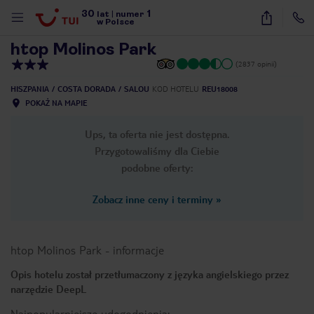
30
1
1
/
38
lat
|
numer
w Polsce
htop Molinos Park
(2837 opinii)
HISZPANIA
COSTA DORADA
SALOU
KOD HOTELU
REU18008
POKAŻ NA MAPIE
Ups, ta oferta nie jest dostępna.
Przygotowaliśmy dla Ciebie
podobne oferty:
Zobacz inne ceny i terminy
»
htop Molinos Park
-
informacje
Opis hotelu został przetłumaczony z języka angielskiego przez
narzędzie DeepL
nute
Najpopularniejsze udogodnienia: