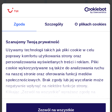
Zgoda
Szczegóły
O plikach cookies
Hotel
Szanujemy Twoją prywatność
Opinie
Używamy technologii takich jak pliki cookie w celu
poprawy komfortu użytkowania strony oraz
personalizowania wyświetlanych treści i reklam. Pliki
Pokoje
cookie wykorzystywane są także do analizowania ruchu
na naszej stronie oraz oferowania funkcji mediów
społecznościowych. Brak zgody lub jej wycofanie może
Wyżywienie
negatywnie wpłynąć na niektóre funkcje strony.
Klikając „Zezwól na wszystkie” wyrażasz zgodę na
umieszczenie wszystkich plików cookie. Możesz jednak
Atrakcje
personalizować swój wybór wchodząc w zakładkę
„Szczegóły”
Zezwól na wszystkie