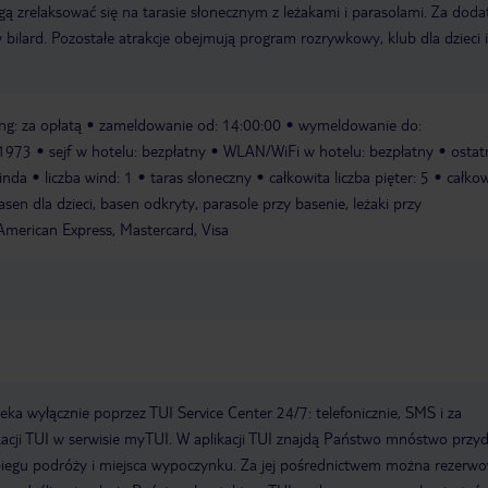
gą zrelaksować się na tarasie słonecznym z leżakami i parasolami. Za dod
bilard. Pozostałe atrakcje obejmują program rozrywkowy, klub dla dzieci i
ng: za opłatą
zameldowanie od: 14:00:00
wymeldowanie do:
 1973
sejf w hotelu: bezpłatny
WLAN/WiFi w hotelu: bezpłatny
ostat
inda
liczba wind: 1
taras słoneczny
całkowita liczba pięter: 5
całkow
sen dla dzieci, basen odkryty, parasole przy basenie, leżaki przy
American Express, Mastercard, Visa
a wyłącznie poprzez TUI Service Center 24/7: telefonicznie, SMS i za
acji TUI w serwisie myTUI. W aplikacji TUI znajdą Państwo mnóstwo przy
biegu podróży i miejsca wypoczynku. Za jej pośrednictwem można rezerw