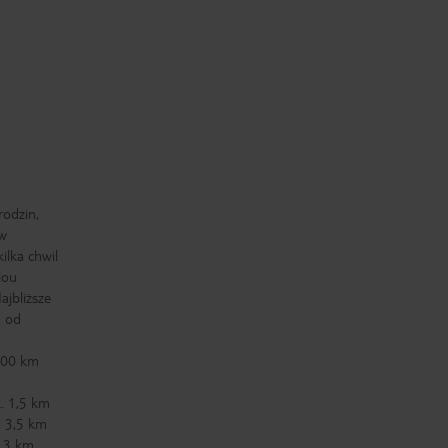
rodzin,
ów
ilka chwil
lou
ajbliższe
m od
 100 km
. 1,5 km
. 3,5 km
. 3 km