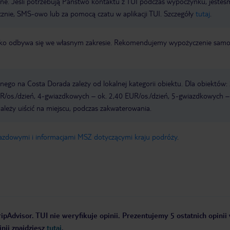
wne. Jeśli potrzebują Państwo kontaktu z TUI podczas wypoczynku, jeste
icznie, SMS-owo lub za pomocą czatu w aplikacji TUI. Szczegóły
tutaj
.
otnisko odbywa się we własnym zakresie. Rekomendujemy wypożyczenie sa
ego na Costa Dorada zależy od lokalnej kategorii obiektu. Dla obiektów: 
/os./dzień, 4-gwiazdkowych – ok. 2,40 EUR/os./dzień, 5-gwiazdkowych –
ależy uiścić na miejscu, podczas zakwaterowania.
jazdowymi i informacjami MSZ dotyczącymi kraju podróży
.
ipAdvisor. TUI nie weryfikuje opinii. Prezentujemy 5 ostatnich opinii
nii znajdziesz
tutaj
.