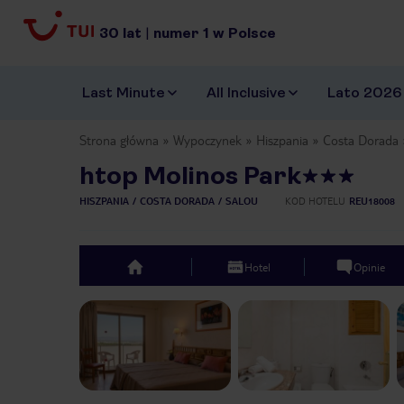
30
lat
|
numer
1
w Polsce
Last Minute
All Inclusive
Lato 2026
Strona główna
Wypoczynek
Hiszpania
Costa Dorada
htop Molinos Park
HISZPANIA
COSTA DORADA
SALOU
KOD HOTELU
REU18008
Hotel
Opinie
top
Previous slide