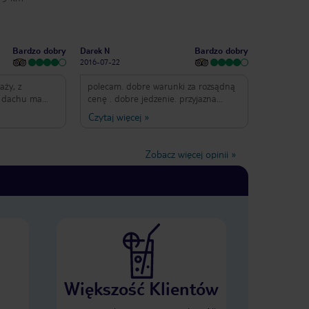
Bardzo dobry
Bardzo dobry
Darek N
2016-07-22
aży, z
polecam. dobre warunki za rozsądną
a dachu ma
cenę . dobre jedzenie. przyjazna
śnie jest
obsluga. blisko pięknie położone
Czytaj więcej
»
plaże. pokoje czyste sprzątane
la gości.
codziennie. minusem dla rodzin 4
yczna,
osobowych jest zbyt mała przestrzeń
Zobacz więcej opinii
»
czy czegoś nie
dla tej ilości osób ze względu na
 doradzają
wielkość pokoi.
rzyjemniej.
że i duży
akurat na
alońską. Za
ć. Wi Fi
ść drogo.
Większość Klientów