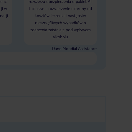
ienci
rozszerza ubezpieczenia o pakiet All
ji w
Inclusive - rozszerzenie ochrony od
nacji
kosztów leczenia i następstw
nieszczęśliwych wypadków o
zdarzenia zaistniałe pod wpływem
alkoholu
Dane Mondial Assistance