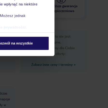
e wpłynąć na niektóre
 000 hoteli w ponad 50
Najwyższa gwarancja
krajach
ubezpieczeniowa
. Możesz jednak
ce prywatności
.
e
Ups, ta oferta nie jest
macje
dostępna.
ezwól na wszystkie
Przygotowaliśmy dla Ciebie
podobne oferty:
Zobacz inne ceny i terminy
»
dczas
 napoje
dy w