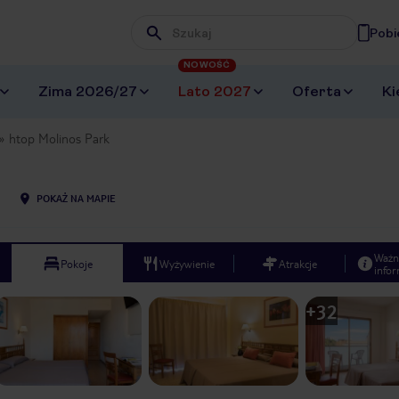
Pobi
Wpisz frazę, której szukasz
NOWOŚĆ
Zima 2026/27
Lato 2027
Oferta
Ki
htop Molinos Park
POKAŻ NA MAPIE
Ważn
Pokoje
Wyżywienie
Atrakcje
infor
+
32