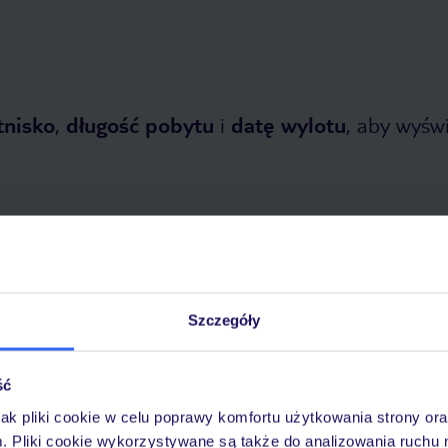
tnisko
,
długość pobytu
i
datę wylotu
, aby wyświe
tnia 2026
do
31 października 2026
Szczegóły
Dlaczego warto wybrać TUI?
ść
jak pliki cookie w celu poprawy komfortu użytkowania strony or
m. Pliki cookie wykorzystywane są także do analizowania ruchu 