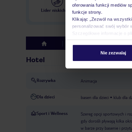
oferowania funkcji mediów s
Największe biuro podr
Lider niskich cen
funkcje strony.
w Polsce
Klikając „Zezwól na wszystk
personalizować swój wybór 
Szczegółowe informacje o pl
Hotel
Opinie
top
Nie zezwalaj
Hotel
Rozrywka
Animacja
Dla dzieci
basen dla dzieci
klub dla dz
Sport i Wellness
Szereg opcji sportowych i r
gdy dorośli pływają kilka ok
w barze przy basenie i prz