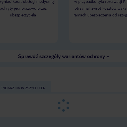
 wyniósł koszt obsługi medycznej
w przypadku tylu rezerwacji Kl
pokryty jednorazowo przez
otrzymali zwrot kosztów wakac
ubezpieczyciela
ramach ubezpieczenia od rezyg
Sprawdź szczegóły wariantów ochrony
»
LENDARZ NAJNIŻSZYCH CEN