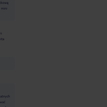
atkową
 mini
ni
ita
datnych
ować