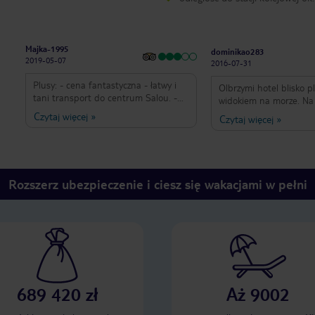
Majka-1995
dominikao283
2019-05-07
2016-07-31
Plusy: - cena fantastyczna - łatwy i
Olbrzymi hotel blisko pl
tani transport do centrum Salou. -
widokiem na morze. N
niedaleko plaża (8min pieszo). -
jacuzzi, które dość wcze
Czytaj więcej
»
Czytaj więcej
»
jacuzzy na dachu hotelu - coś
zamykane (o 19). Na dole jest
fantastycznego. - czysto - miła
ogólnodostępny basen d
obsługa w recepcji. Minusy: - jedzenie
Obsługa bardzo sympat
średnie i często zimne. - W pokoju
zagadują gości, pytają 
smierdzialo, nie wiemy dlaczego..
potrzeba, sami z siebie
Rozszerz ubezpieczenie i ciesz się wakacjami w pełni
klimatyzacja nie pracowała. - w
żeby było wygodniej i p
zależności od personelu, nie zawsze
Jedzenie smaczne, świe
dobra obsługa przy barze.
wybór dań. Trafiliśmy 
kolację tematyczną :Kat
napoje trzeba sobie dopłaci
niestety płatne i to do
689 420 zł
Aż 9002