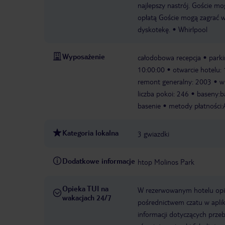
najlepszy nastrój. Goście mo
opłatą Goście mogą zagrać w 
dyskotekę.
Whirlpool
Wyposażenie
całodobowa recepcja
parki
10:00:00
otwarcie hotelu:
remont generalny: 2003
w
liczba pokoi: 246
baseny:ba
basenie
metody płatności:
Kategoria lokalna
3 gwiazdki
Dodatkowe informacje
htop Molinos Park
Opieka TUI na
W rezerwowanym hotelu opiek
wakacjach 24/7
pośrednictwem czatu w aplik
informacji dotyczących prze