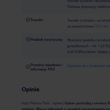
również wycieczki fakultaty
Państwa dyspozycji: telefon
Transfer
Transfer z lotniska i na l
za pośrednictwem
TUI Cars.
Podatek turystyczny
Wysokość podatku turystyczn
gwiazdkowych – ok. 1,20 EUR
6,00 EUR/os./dzień. Opłatę n
Przepisy wjazdowe i
Zapoznaj się z przepisami w
informacje MSZ
Opinie
htop Molinos Park
-
opinie
|
Opinie pochodzą z serwisu Tr
polskim. Więcej informacji o zasadach prezentowania opi