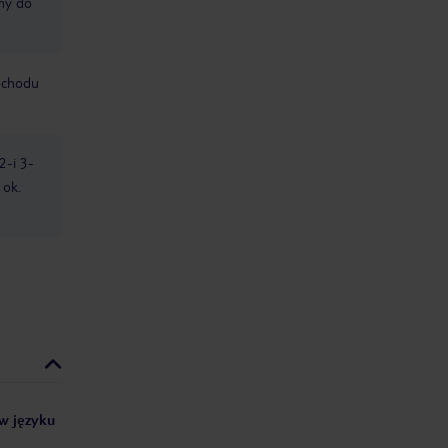
śmy do
mochodu
2-i 3-
 ok.
 w języku