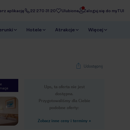
erz aplikację
22 270 31 20
Ulubione
Zaloguj się do myTUI
erunki
Hotele
Atrakcje
Więcej
Udostępnij
e
Ups, ta oferta nie jest
macje
1
/
38
dostępna.
Next slide
Przygotowaliśmy dla Ciebie
podobne oferty:
Zobacz inne ceny i terminy
»