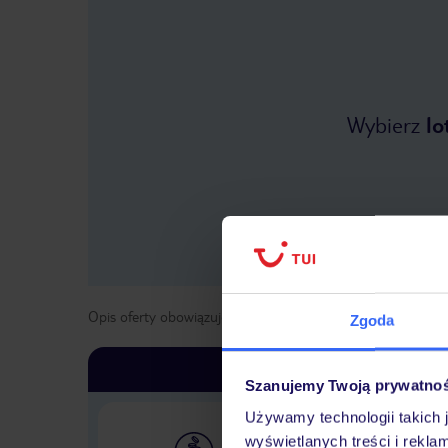
Wybierz
lo
Opis oferty obowiązuje dla wyjazdów w terminie
od
1 kwie
Zgoda
Szanujemy Twoją prywatno
Używamy technologii takich 
wyświetlanych treści i rekla