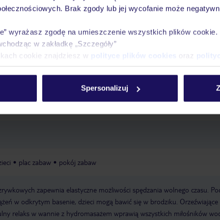
połecznościowych. Brak zgody lub jej wycofanie może negatywni
óży
Tylko u nas opieka na
10
30 lat w Polsce
wakacjach 24/7
ie” wyrażasz zgodę na umieszczenie wszystkich plików cookie
wchodząc w zakładkę „Szczegóły”
ikach cookie znajdziesz w
polityce plików cookies
oraz
polity
Ważn
Pokoje
Wyżywienie
Atrakcje
infor
Spersonalizuj
Z
ieci
plac zabaw
pokój zabaw
ozrywkowych zapewnia elastyczne możliwości spędzania wolnego czasu. Po
rążeń w odkrytym basenie, dzieci mogą bawić się w brodziku. Orzeźwiające
ytulny relaks w wannie z hydromasażem wprawią wszystkich miłośników wo