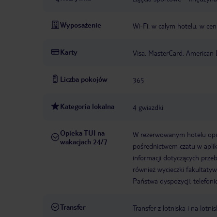
Wyposażenie
Wi-Fi: w całym hotelu, w cen
Karty
Visa, MasterCard, American 
Liczba pokojów
365
Kategoria lokalna
4 gwiazdki
Opieka TUI na
W rezerwowanym hotelu opiek
wakacjach 24/7
pośrednictwem czatu w aplik
informacji dotyczących prze
również wycieczki fakultaty
Państwa dyspozycji: telefon
Transfer
Transfer z lotniska i na l