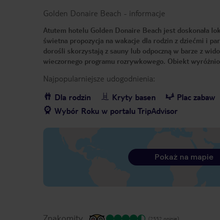
Golden Donaire Beach
-
informacje
Atutem hotelu Golden Donaire Beach jest doskonała lokal
świetna propozycja na wakacje dla rodzin z dziećmi i pa
dorośli skorzystają z sauny lub odpoczną w barze z wido
wieczornego programu rozrywkowego. Obiekt wyróżnion
Najpopularniejsze udogodnienia:
Dla rodzin
Kryty basen
Plac zabaw
Wybór Roku w portalu TripAdvisor
Pokaż na mapie
Znakomity
(2552 opinie)