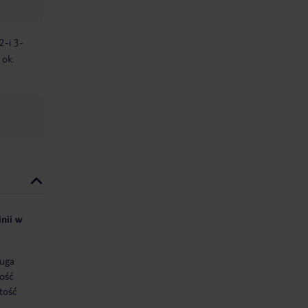
2-i 3-
 ok.
inii w
uga
ość
tość