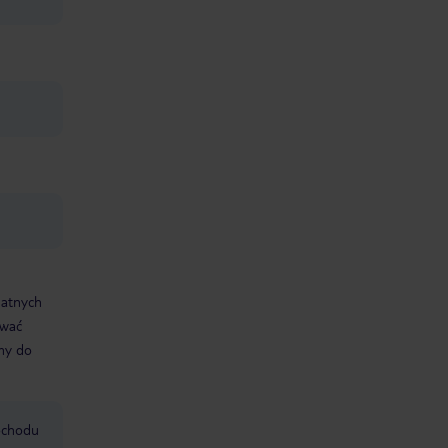
datnych
ować
śmy do
mochodu