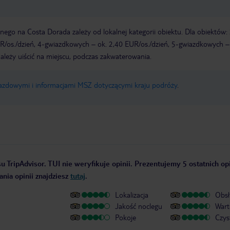
ego na Costa Dorada zależy od lokalnej kategorii obiektu. Dla obiektów: 
/os./dzień, 4-gwiazdkowych – ok. 2,40 EUR/os./dzień, 5-gwiazdkowych –
ależy uiścić na miejscu, podczas zakwaterowania.
jazdowymi i informacjami MSZ dotyczącymi kraju podróży
.
u TripAdvisor. TUI nie weryfikuje opinii. Prezentujemy 5 ostatnich op
nia opinii znajdziesz
tutaj
.
Lokalizacja
Obsł
Jakość noclegu
Wart
Pokoje
Czys