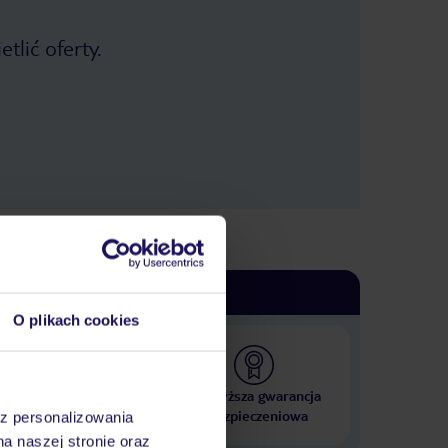
tlić oferty.
O plikach cookies
 000 hoteli w ponad 50
Najwyższa gwarancja
krajach
ubezpieczeniowa
az personalizowania
na naszej stronie oraz