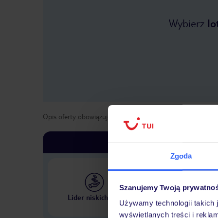
Wybierz
lo
Opis oferty obowiązuje dla wyjazdów w terminie
od
1 kwie
Zgoda
Szanujemy Twoją prywatno
Największe biuro podr
Lider niskich cen
w Polsce
Używamy technologii takich 
wyświetlanych treści i rekla