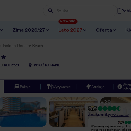
Pobi
Wpisz frazę, której szukasz
NOWOŚĆ
Zima 2026/27
Lato 2027
Oferta
Ki
Golden Donaire Beach
LU
REU17005
POKAŻ NA MAPIE
Ważn
Pokoje
Wyżywienie
Atrakcje
infor
+
39
Znakomity
(
2552
opinie
)
Wyjątkowy
Wymienię najpierw wady : Ludz
Co tu duzo pisac.... hotel jest
inclusive sa traktowani jako os
wspanialy, obsluga cudowna, ktora