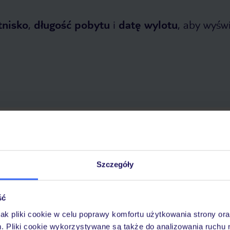
tnisko
,
długość pobytu
i
datę wylotu
, aby wyświe
tnia 2026
do
31 października 2026
Dlaczego warto wybrać TUI?
Szczegóły
ść
óży
Tylko u nas opieka na
10
30 lat w Polsce
wakacjach 24/7
jak pliki cookie w celu poprawy komfortu użytkowania strony or
m. Pliki cookie wykorzystywane są także do analizowania ruchu 