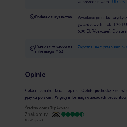
za pośrednictwem
TUI Cars.
Podatek turystyczny
Wysokość podatku turystyczn
gwiazdkowych – ok. 1,20 EUR
6,00 EUR/os./dzień. Opłatę n
Przepisy wjazdowe i
Zapoznaj się z przepisami w
informacje MSZ
Opinie
Golden Donaire Beach
-
opinie
|
Opinie pochodzą z serwis
języku polskim. Więcej informacji o zasadach prezentowa
Średnia ocena TripAdvisor:
Znakomity
(2552 opinie)