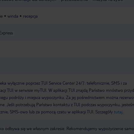
ie
winda
recepcja
Express
a wyłącznie poprzez TUI Service Center 24/7: telefonicznie, SMS i za
acji TUI w serwisie myTUI. W aplikacji TUI znajdą Państwo mnóstwo przy
biegu podróży i miejsca wypoczynku. Za jej pośrednictwem można rezerw
wne. Jeśli potrzebują Państwo kontaktu z TUI podczas wypoczynku, jeste
icznie, SMS-owo lub za pomocą czatu w aplikacji TUI. Szczegóły
tutaj
.
otnisko odbywa się we własnym zakresie. Rekomendujemy wypożyczenie sa