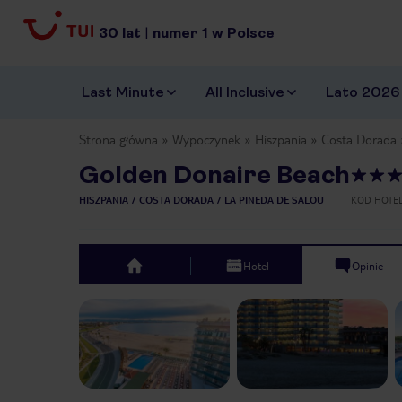
30
lat
|
numer
1
w Polsce
Last Minute
All Inclusive
Lato 2026
Strona główna
Wypoczynek
Hiszpania
Costa Dorada
Golden Donaire Beach
HISZPANIA
COSTA DORADA
LA PINEDA DE SALOU
KOD HOTE
Hotel
Opinie
top
Previous slide