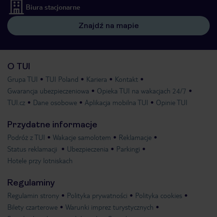
Biura stacjonarne
Znajdź na mapie
O TUI
Grupa TUI
TUI Poland
Kariera
Kontakt
Gwarancja ubezpieczeniowa
Opieka TUI na wakacjach 24/7
TUI.cz
Dane osobowe
Aplikacja mobilna TUI
Opinie TUI
Przydatne informacje
Podróż z TUI
Wakacje samolotem
Reklamacje
Status reklamacji
Ubezpieczenia
Parkingi
Hotele przy lotniskach
Regulaminy
Regulamin strony
Polityka prywatności
Polityka cookies
Bilety czarterowe
Warunki imprez turystycznych