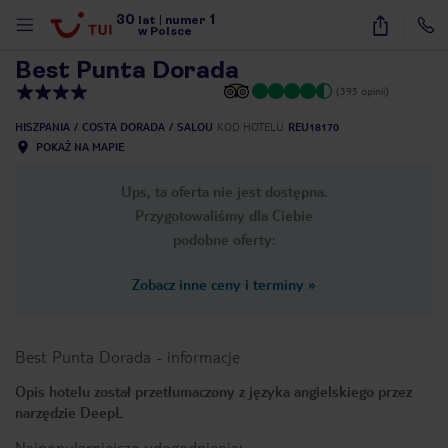
30
1
1
/
36
lat
|
numer
w Polsce
Best Punta Dorada
(395 opinii)
HISZPANIA
COSTA DORADA
SALOU
KOD HOTELU
REU18170
POKAŻ NA MAPIE
Ups, ta oferta nie jest dostępna.
Przygotowaliśmy dla Ciebie
podobne oferty:
Zobacz inne ceny i terminy
»
Best Punta Dorada
-
informacje
Opis hotelu został przetłumaczony z języka angielskiego przez
narzędzie DeepL
nute
Najpopularniejsze udogodnienia: