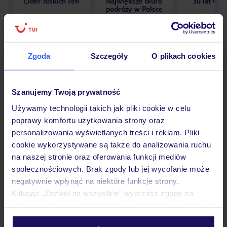
Lider niskich cen
Największe biuro
30 lat w P
podróży w Polsce
Zgoda
Szczegóły
O plikach cookies
Hotel
Szanujemy Twoją prywatność
Używamy technologii takich jak pliki cookie w celu
Opinie
poprawy komfortu użytkowania strony oraz
personalizowania wyświetlanych treści i reklam. Pliki
cookie wykorzystywane są także do analizowania ruchu
Pokoje
na naszej stronie oraz oferowania funkcji mediów
społecznościowych. Brak zgody lub jej wycofanie może
negatywnie wpłynąć na niektóre funkcje strony.
Wyżywienie
Klikając „Zezwól na wszystkie” wyrażasz zgodę na
umieszczenie wszystkich plików cookie. Możesz jednak
personalizować swój wybór wchodząc w zakładkę
Atrakcje