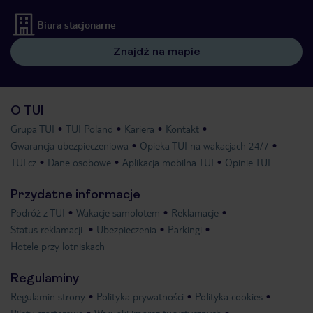
Biura stacjonarne
Znajdź na mapie
O TUI
Grupa TUI
TUI Poland
Kariera
Kontakt
Gwarancja ubezpieczeniowa
Opieka TUI na wakacjach 24/7
TUI.cz
Dane osobowe
Aplikacja mobilna TUI
Opinie TUI
Przydatne informacje
Podróż z TUI
Wakacje samolotem
Reklamacje
Status reklamacji
Ubezpieczenia
Parkingi
Hotele przy lotniskach
Regulaminy
Regulamin strony
Polityka prywatności
Polityka cookies