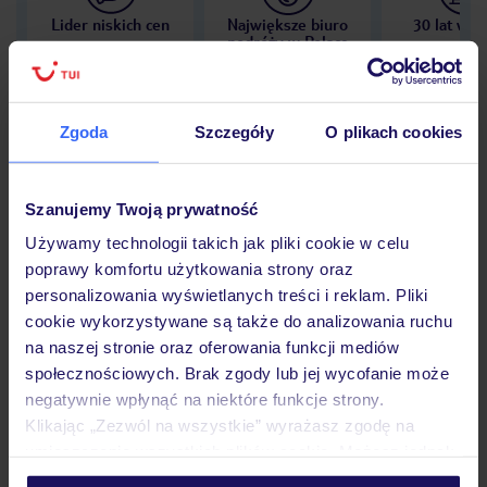
Lider niskich cen
Największe biuro
30 lat w P
podróży w Polsce
Zgoda
Szczegóły
O plikach cookies
Hotel
Szanujemy Twoją prywatność
Używamy technologii takich jak pliki cookie w celu
Opinie
poprawy komfortu użytkowania strony oraz
personalizowania wyświetlanych treści i reklam. Pliki
cookie wykorzystywane są także do analizowania ruchu
Pokoje
na naszej stronie oraz oferowania funkcji mediów
społecznościowych. Brak zgody lub jej wycofanie może
negatywnie wpłynąć na niektóre funkcje strony.
Wyżywienie
Klikając „Zezwól na wszystkie” wyrażasz zgodę na
umieszczenie wszystkich plików cookie. Możesz jednak
personalizować swój wybór wchodząc w zakładkę