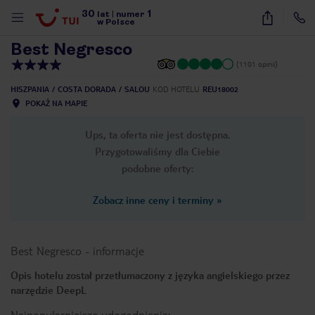
30
1
1
/
49
lat
|
numer
w Polsce
Best Negresco
(1101 opinii)
HISZPANIA
COSTA DORADA
SALOU
KOD HOTELU
REU18002
POKAŻ NA MAPIE
Ups, ta oferta nie jest dostępna.
Przygotowaliśmy dla Ciebie
podobne oferty:
Zobacz inne ceny i terminy
»
Best Negresco
-
informacje
Opis hotelu został przetłumaczony z języka angielskiego przez
narzędzie DeepL
nute
Najpopularniejsze udogodnienia: