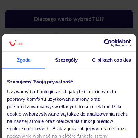
Dlaczego warto wybrać TUI?
Lider niskich cen
Największe biuro
30 lat w P
podróży w Polsce
Zgoda
Szczegóły
O plikach cookies
Szanujemy Twoją prywatność
Używamy technologii takich jak pliki cookie w celu
Hotel
poprawy komfortu użytkowania strony oraz
personalizowania wyświetlanych treści i reklam. Pliki
cookie wykorzystywane są także do analizowania ruchu
Opinie
na naszej stronie oraz oferowania funkcji mediów
społecznościowych. Brak zgody lub jej wycofanie może
negatywnie wpłynąć na niektóre funkcje strony.