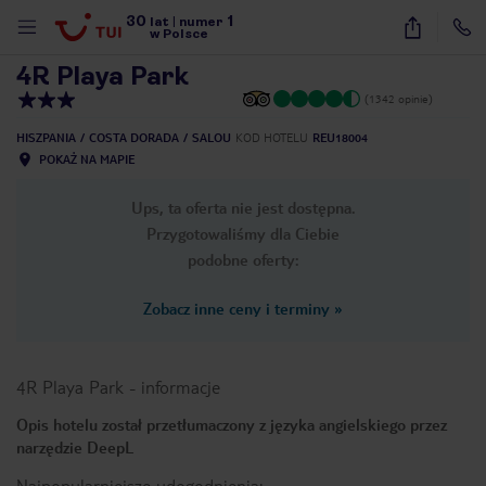
30
1
1
/
73
lat
|
numer
w Polsce
4R Playa Park
(1342 opinie)
HISZPANIA
COSTA DORADA
SALOU
KOD HOTELU
REU18004
POKAŻ NA MAPIE
Ups, ta oferta nie jest dostępna.
Przygotowaliśmy dla Ciebie
podobne oferty:
Zobacz inne ceny i terminy
»
4R Playa Park
-
informacje
Opis hotelu został przetłumaczony z języka angielskiego przez
narzędzie DeepL
nute
Najpopularniejsze udogodnienia: