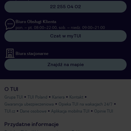
22 255 04 02
Biuro Obsługi Klienta
pon. – pt. 08:00–22:00, sob. – niedz. 09:00–21:00
Czat w myTUI
Biura stacjonarne
Znajdź na mapie
O TUI
Grupa TUI
TUI Poland
Kariera
Kontakt
Gwarancja ubezpieczeniowa
Opieka TUI na wakacjach 24/7
TUI.cz
Dane osobowe
Aplikacja mobilna TUI
Opinie TUI
Przydatne informacje