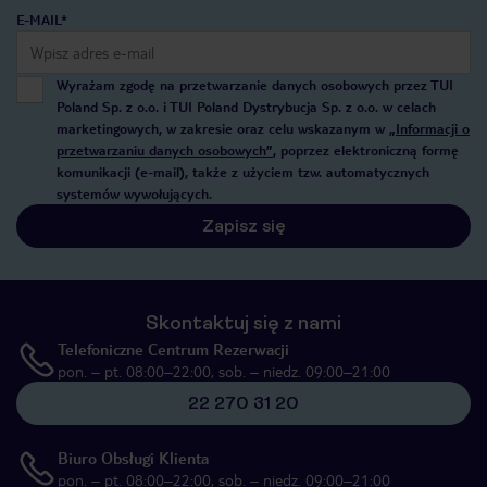
E-MAIL*
Wyrażam zgodę na przetwarzanie danych osobowych przez TUI
Poland Sp. z o.o. i TUI Poland Dystrybucja Sp. z o.o. w celach
marketingowych, w zakresie oraz celu wskazanym w
„Informacji o
przetwarzaniu danych osobowych”
, poprzez elektroniczną formę
komunikacji (e-mail), także z użyciem tzw. automatycznych
systemów wywołujących.
Zapisz się
Skontaktuj się z nami
Telefoniczne Centrum Rezerwacji
pon. – pt. 08:00–22:00, sob. – niedz. 09:00–21:00
22 270 31 20
Biuro Obsługi Klienta
pon. – pt. 08:00–22:00, sob. – niedz. 09:00–21:00