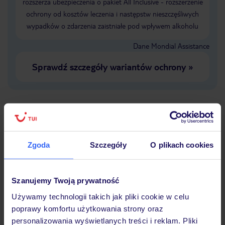
rozszerza ubezpieczenia o pakiet All Inclusive - rozszerzenie
ochrony od kosztów leczenia i następstw nieszczęśliwych
wypadków o zdarzenia zaistniałe pod wpływem alkoholu
Dane Mondial Assistance
Sprawdź szczegóły wariantów ochrony
»
Dlaczego warto wybrać TUI?
Zgoda
Szczegóły
O plikach cookies
Lider niskich cen
Największe biuro
30 lat w P
Szanujemy Twoją prywatność
podróży w Polsce
Używamy technologii takich jak pliki cookie w celu
poprawy komfortu użytkowania strony oraz
personalizowania wyświetlanych treści i reklam. Pliki