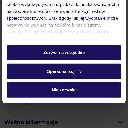
cookie wykorzystywane są także do analizowania ruchu
na naszej stronie oraz oferowania funkcji mediów
Hotel
społecznościowych. Brak zgody lub jej wycofanie może
negatywnie wpłynąć na niektóre funkcje strony.
Klikając „Zezwól na wszystkie” wyrażasz zgodę na
Opinie
umieszczenie wszystkich plików cookie. Możesz jednak
personalizować swój wybór wchodząc w zakładkę
„Szczegóły”
Zezwól na wszystkie
Pokoje
Szczegółowe informacje o plikach cookie znajdziesz
w
polityce plików cookies
oraz
polityce prywatności
.
Spersonalizuj
Wyżywienie
Nie zezwalaj
Atrakcje
Ważne informacje