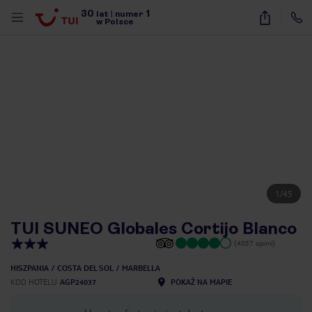
30
1
lat
|
numer
w Polsce
1
/
45
TUI SUNEO Globales Cortijo Blanco
(4057 opinii)
HISZPANIA
COSTA DEL SOL
MARBELLA
KOD HOTELU
AGP24037
POKAŻ NA MAPIE
nute