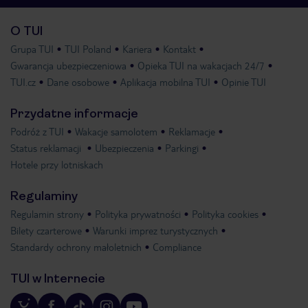
O TUI
Grupa TUI
TUI Poland
Kariera
Kontakt
Gwarancja ubezpieczeniowa
Opieka TUI na wakacjach 24/7
TUI.cz
Dane osobowe
Aplikacja mobilna TUI
Opinie TUI
Przydatne informacje
Podróż z TUI
Wakacje samolotem
Reklamacje
Status reklamacji
Ubezpieczenia
Parkingi
Hotele przy lotniskach
Regulaminy
Regulamin strony
Polityka prywatności
Polityka cookies
Bilety czarterowe
Warunki imprez turystycznych
Standardy ochrony małoletnich
Compliance
TUI w Internecie