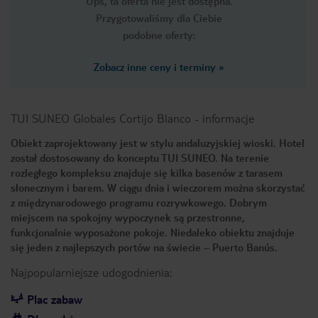
Ups, ta oferta nie jest dostępna.
Przygotowaliśmy dla Ciebie
podobne oferty:
Zobacz inne ceny i terminy
»
TUI SUNEO Globales Cortijo Blanco
-
informacje
Obiekt zaprojektowany jest w stylu andaluzyjskiej wioski. Hotel
został dostosowany do konceptu TUI SUNEO. Na terenie
rozległego kompleksu znajduje się kilka basenów z tarasem
słonecznym i barem. W ciągu dnia i wieczorem można skorzystać
z międzynarodowego programu rozrywkowego. Dobrym
miejscem na spokojny wypoczynek są przestronne,
funkcjonalnie wyposażone pokoje. Niedaleko obiektu znajduje
się jeden z najlepszych portów na świecie – Puerto Banús.
Najpopularniejsze udogodnienia:
Plac zabaw