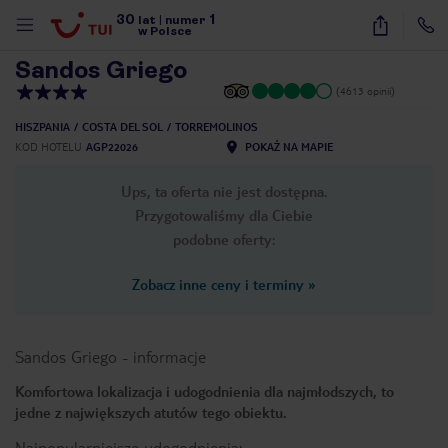
30
1
1
/
36
lat
|
numer
w Polsce
Sandos Griego
(4613 opinii)
HISZPANIA
COSTA DEL SOL
TORREMOLINOS
KOD HOTELU
AGP22026
POKAŻ NA MAPIE
Ups, ta oferta nie jest dostępna.
Przygotowaliśmy dla Ciebie
podobne oferty:
Zobacz inne ceny i terminy
»
Sandos Griego
-
informacje
Komfortowa lokalizacja i udogodnienia dla najmłodszych, to
jedne z największych atutów tego obiektu.
nute
Najpopularniejsze udogodnienia: