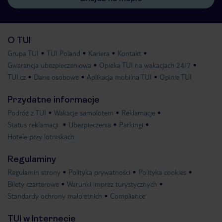
O TUI
Grupa TUI
TUI Poland
Kariera
Kontakt
Gwarancja ubezpieczeniowa
Opieka TUI na wakacjach 24/7
TUI.cz
Dane osobowe
Aplikacja mobilna TUI
Opinie TUI
Przydatne informacje
Podróż z TUI
Wakacje samolotem
Reklamacje
Status reklamacji
Ubezpieczenia
Parkingi
Hotele przy lotniskach
Regulaminy
Regulamin strony
Polityka prywatności
Polityka cookies
Bilety czarterowe
Warunki imprez turystycznych
Standardy ochrony małoletnich
Compliance
TUI w Internecie