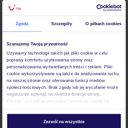
Zgoda
Szczegóły
O plikach cookies
Hotel
Szanujemy Twoją prywatność
Opinie
Używamy technologii takich jak pliki cookie w celu
poprawy komfortu użytkowania strony oraz
personalizowania wyświetlanych treści i reklam. Pliki
Pokoje
cookie wykorzystywane są także do analizowania ruchu
na naszej stronie oraz oferowania funkcji mediów
społecznościowych. Brak zgody lub jej wycofanie może
Wyżywienie
negatywnie wpłynąć na niektóre funkcje strony.
Klikając „Zezwól na wszystkie” wyrażasz zgodę na
umieszczenie wszystkich plików cookie. Możesz jednak
Atrakcje
personalizować swój wybór wchodząc w zakładkę
„Szczegóły”
Zezwól na wszystkie