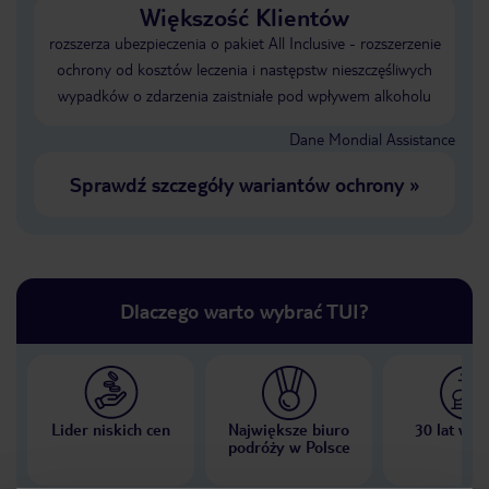
Większość Klientów
rozszerza ubezpieczenia o pakiet All Inclusive - rozszerzenie
ochrony od kosztów leczenia i następstw nieszczęśliwych
wypadków o zdarzenia zaistniałe pod wpływem alkoholu
Dane Mondial Assistance
Sprawdź szczegóły wariantów ochrony
»
Dlaczego warto wybrać TUI?
Lider niskich cen
Największe biuro
30 lat w P
podróży w Polsce