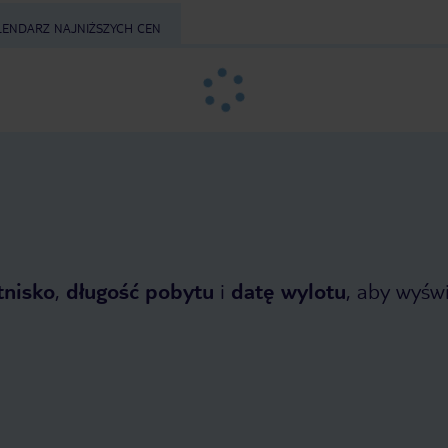
LENDARZ NAJNIŻSZYCH CEN
tnisko
,
długość pobytu
i
datę wylotu
, aby wyświe