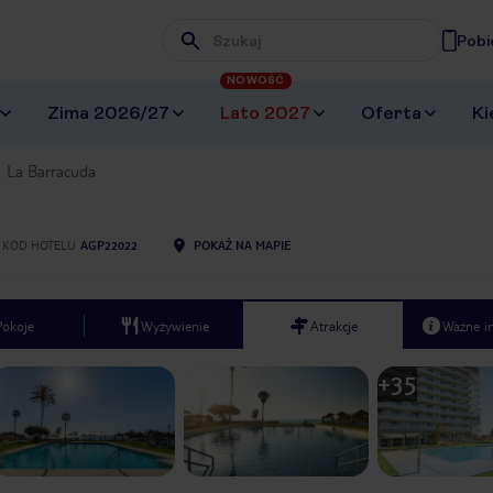
Pobi
Wpisz frazę, której szukasz
NOWOŚĆ
Zima 2026/27
Lato 2027
Oferta
Ki
La Barracuda
KOD HOTELU
AGP22022
POKAŻ NA MAPIE
Pokoje
Wyżywienie
Atrakcje
Ważne i
+
35