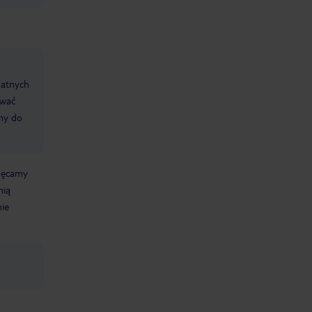
datnych
ować
śmy do
chęcamy
nią
nie