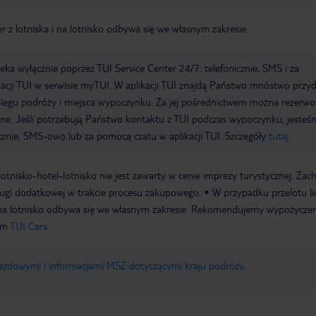
er z lotniska i na lotnisko odbywa się we własnym zakresie.
a wyłącznie poprzez TUI Service Center 24/7: telefonicznie, SMS i za
acji TUI w serwisie myTUI. W aplikacji TUI znajdą Państwo mnóstwo przy
biegu podróży i miejsca wypoczynku. Za jej pośrednictwem można rezerw
wne. Jeśli potrzebują Państwo kontaktu z TUI podczas wypoczynku, jeste
icznie, SMS-owo lub za pomocą czatu w aplikacji TUI. Szczegóły
tutaj
.
e lotnisko-hotel-lotnisko nie jest zawarty w cenie imprezy turystycznej. Za
ługi dodatkowej w trakcie procesu zakupowego.
W przypadku przelotu li
 i na lotnisko odbywa się we własnym zakresie. Rekomendujemy wypożycze
em
TUI Cars.
jazdowymi i informacjami MSZ dotyczącymi kraju podróży
.