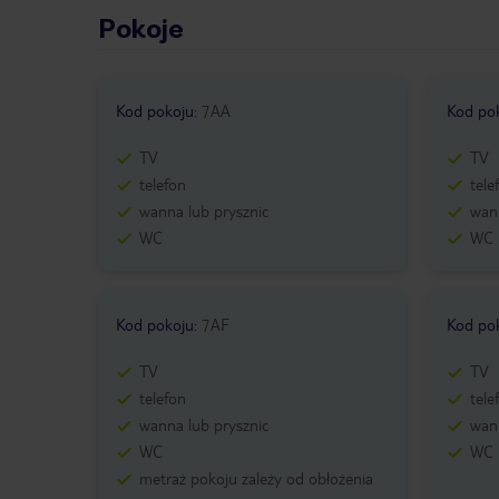
Pokoje
Kod pokoju
:
7AA
Kod po
TV
TV
telefon
tele
wanna lub prysznic
wann
WC
WC
Kod pokoju
:
7AF
Kod po
TV
TV
telefon
tele
wanna lub prysznic
wann
WC
WC
metraż pokoju zależy od obłożenia