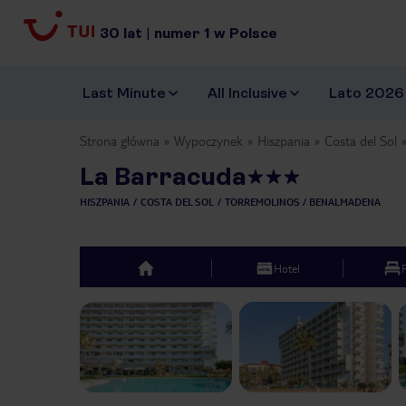
30
lat
|
numer
1
w Polsce
Last Minute
All Inclusive
Lato 2026
Strona główna
Wypoczynek
Hiszpania
Costa del Sol
La Barracuda
HISZPANIA
COSTA DEL SOL
TORREMOLINOS / BENALMADENA
Hotel
top
Previous slide