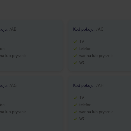
koju
:
7AB
Kod pokoju
:
7AC
TV
fon
telefon
a lub prysznic
wanna lub prysznic
WC
koju
:
7AG
Kod pokoju
:
7AH
TV
fon
telefon
a lub prysznic
wanna lub prysznic
WC