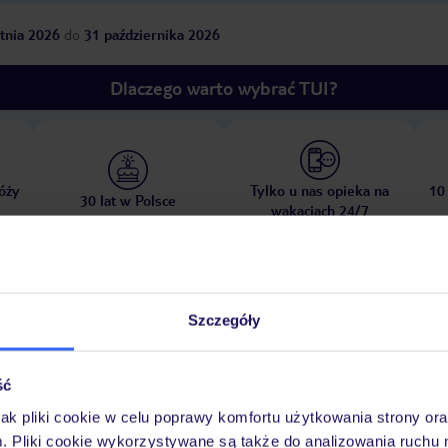
tnia 2026
do
31 października 2026
Dlaczego warto wybrać TUI?
óży
Tylko u nas opieka na
10
30 lat w Polsce
wakacjach 24/7
Pokoje
Wyżywienie
Atrakcje
Ważne i
Szczegóły
ść
jak pliki cookie w celu poprawy komfortu użytkowania strony or
lub nocny
m. Pliki cookie wykorzystywane są także do analizowania ruchu 