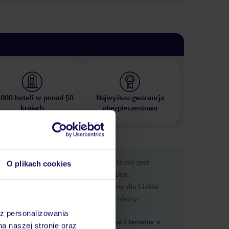
 000 hoteli w ponad 50
Najwyższa gwarancja
krajach
ubezpieczeniowa
nformacje
Ups, ta oferta nie jest
O plikach cookies
dostępna.
Przygotowaliśmy dla Ciebie
podobne oferty:
az personalizowania
Zobacz inne ceny i terminy
»
na naszej stronie oraz