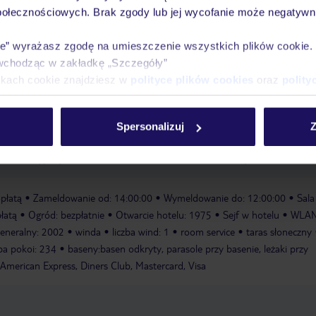
połecznościowych. Brak zgody lub jej wycofanie może negatywni
ie” wyrażasz zgodę na umieszczenie wszystkich plików cookie
wchodząc w zakładkę „Szczegóły”
rantuje orzeźwienie. Goście mogą zrelaksować się na tarasie słonecznym
ikach cookie znajdziesz w
polityce plików cookies
oraz
polity
ępny jest również bar przekąskowy przy basenie. Hotel oferuje bogaty pro
, w tym kolarstwo/kolarstwo górskie, tenis, boccia i golf. Siłownia, tenis
telowego programu sportowo-rekreacyjnego. W centrum odnowy biologiczne
Spersonalizuj
Z
. Obiekt oferuje wiele możliwości rozrywki, w tym program rozrywkowy, mu
lfowe
Wypożyczalnia rowerów
Siłownia
Kort tenisowy
opłatą
Zameldowanie od: 14:00:00
Wymeldowanie do: 12:00:00
Sala
łatą
Ogród: bezpłatnie
Otwarcie hotelu: 1975
Sejf w hotelu
WLAN
eneralny: 2002
winda
liczba wind: 1
room service
taras słoneczny
zba pokoi: 234
baseny:basen odkryty, parasole przy basenie, leżaki przy
American Express, Diners Club, Mastercard, Visa