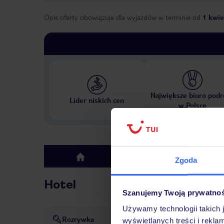
Opis oferty obowiązuje dla wyjazdów w terminie
od
1 kwie
Największe biuro podr
Lider niskich cen
w Polsce
Hotel
top
Zgoda
Hotel
Szanujemy Twoją prywatno
Używamy technologii takich 
Rozrywka
Animacja
dyskoteka lub k
wyświetlanych treści i rekla