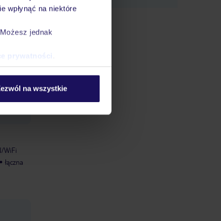
e wpłynąć na niektóre
. Możesz jednak
 z
ce prywatności
.
gram
 stołowy
j
ezwól na wszystkie
zykę na
/WiFi
łączna