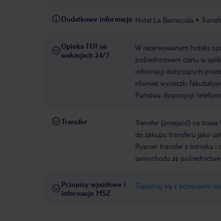
Dodatkowe informacje
Hotel La Barracuda
Transf
Opieka TUI na
W rezerwowanym hotelu opiek
wakacjach 24/7
pośrednictwem czatu w aplik
informacji dotyczących prze
również wycieczki fakultaty
Państwa dyspozycji: telefon
Transfer
Transfer (przejazd) na trasi
do zakupu transferu jako us
Ryanair transfer z lotniska
samochodu za pośrednictw
Przepisy wjazdowe i
Zapoznaj się z przepisami w
informacje MSZ