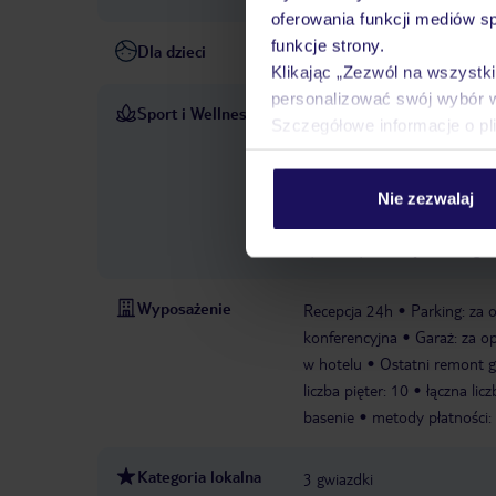
oferowania funkcji mediów s
funkcje strony.
Dla dzieci
Plac zabaw
Sala zabaw
Klikając „Zezwól na wszystk
personalizować swój wybór 
Sport i Wellness
Obszar odkrytego basenu gwa
Szczegółowe informacje o pl
leżakami i parasolami. Dost
sportów na świeżym powietrzu
i bilard stanowią część ho
Nie zezwalaj
znajduje się spa i solarium
żywo i dyskotekę.
Pole go
Wyposażenie
Recepcja 24h
Parking: za 
konferencyjna
Garaż: za op
w hotelu
Ostatni remont g
liczba pięter: 10
łączna lic
basenie
metody płatności: 
Kategoria lokalna
3 gwiazdki