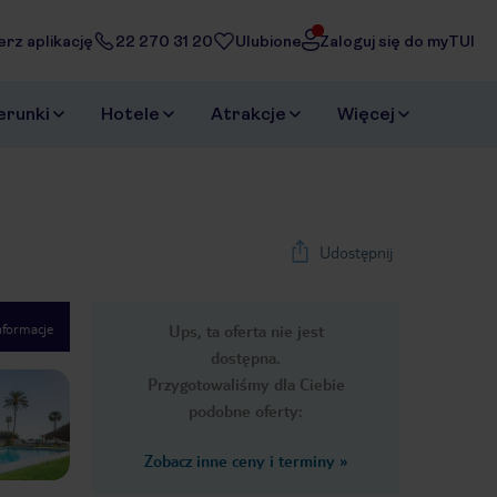
erz aplikację
22 270 31 20
Ulubione
Zaloguj się do myTUI
erunki
Hotele
Atrakcje
Więcej
Udostępnij
nformacje
Ups, ta oferta nie jest
1
/
41
dostępna.
Next slide
Przygotowaliśmy dla Ciebie
podobne oferty:
Zobacz inne ceny i terminy
»