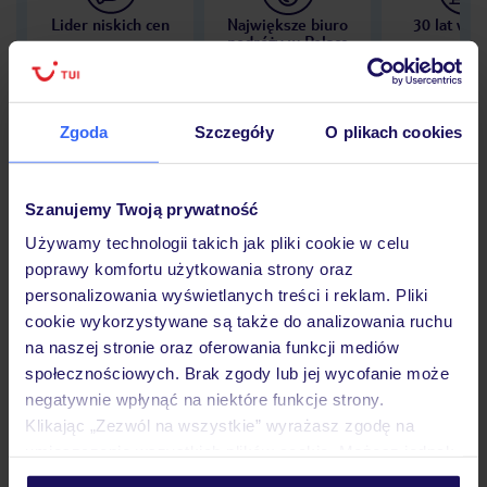
Lider niskich cen
Największe biuro
30 lat w P
podróży w Polsce
Zgoda
Szczegóły
O plikach cookies
Hotel
Szanujemy Twoją prywatność
Używamy technologii takich jak pliki cookie w celu
Opinie
poprawy komfortu użytkowania strony oraz
personalizowania wyświetlanych treści i reklam. Pliki
cookie wykorzystywane są także do analizowania ruchu
Pokoje
na naszej stronie oraz oferowania funkcji mediów
społecznościowych. Brak zgody lub jej wycofanie może
negatywnie wpłynąć na niektóre funkcje strony.
Wyżywienie
Klikając „Zezwól na wszystkie” wyrażasz zgodę na
umieszczenie wszystkich plików cookie. Możesz jednak
personalizować swój wybór wchodząc w zakładkę