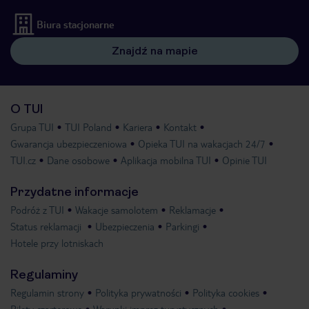
Biura stacjonarne
Znajdź na mapie
O TUI
Grupa TUI
TUI Poland
Kariera
Kontakt
Gwarancja ubezpieczeniowa
Opieka TUI na wakacjach 24/7
TUI.cz
Dane osobowe
Aplikacja mobilna TUI
Opinie TUI
Przydatne informacje
Podróż z TUI
Wakacje samolotem
Reklamacje
Status reklamacji
Ubezpieczenia
Parkingi
Hotele przy lotniskach
Regulaminy
Regulamin strony
Polityka prywatności
Polityka cookies