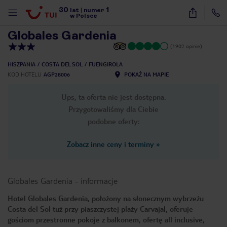
30
1
1
/
26
lat
|
numer
w Polsce
Globales Gardenia
(1902 opinie)
HISZPANIA
COSTA DEL SOL
FUENGIROLA
KOD HOTELU
AGP28006
POKAŻ NA MAPIE
Ups, ta oferta nie jest dostępna.
Przygotowaliśmy dla Ciebie
podobne oferty:
Zobacz inne ceny i terminy
»
Globales Gardenia
-
informacje
Hotel Globales Gardenia, położony na słonecznym wybrzeżu
Costa del Sol tuż przy piaszczystej plaży Carvajal, oferuje
nute
gościom przestronne pokoje z balkonem, ofertę all inclusive,