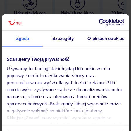
Lider niskich cen
Największe biuro
30 lat w P
podróży w Polsce
Zgoda
Szczegóły
O plikach cookies
Hotel
Szanujemy Twoją prywatność
Używamy technologii takich jak pliki cookie w celu
poprawy komfortu użytkowania strony oraz
Opinie
personalizowania wyświetlanych treści i reklam. Pliki
cookie wykorzystywane są także do analizowania ruchu
na naszej stronie oraz oferowania funkcji mediów
Pokoje
społecznościowych. Brak zgody lub jej wycofanie może
negatywnie wpłynąć na niektóre funkcje strony.
Klikając „Zezwól na wszystkie” wyrażasz zgodę na
Wyżywienie
umieszczenie wszystkich plików cookie. Możesz jednak