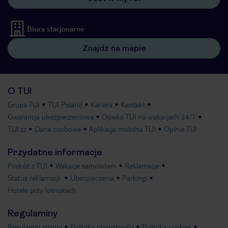
Biura stacjonarne
Znajdź na mapie
O TUI
Grupa TUI
TUI Poland
Kariera
Kontakt
Gwarancja ubezpieczeniowa
Opieka TUI na wakacjach 24/7
TUI.cz
Dane osobowe
Aplikacja mobilna TUI
Opinie TUI
Przydatne informacje
Podróż z TUI
Wakacje samolotem
Reklamacje
Status reklamacji
Ubezpieczenia
Parkingi
Hotele przy lotniskach
Regulaminy
Regulamin strony
Polityka prywatności
Polityka cookies