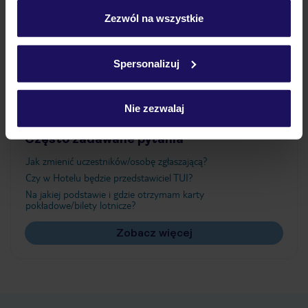
personalizować swój wybór wchodząc w zakładkę
„Szczegóły”
Zezwól na wszystkie
Atrakcje
Szczegółowe informacje o plikach cookie znajdziesz
w
polityce plików cookies
oraz
polityce prywatności
.
Spersonalizuj
Ważne informacje
Nie zezwalaj
Często zadawane pytania
Jak zmienić uczestników/osobę zgłaszającą?
Czy w Hotelu będzie przedstawiciel TUI?
Na jakiej podstawie i gdzie otrzymam karty
pokładowe/bilety lotnicze?
Zobacz więcej