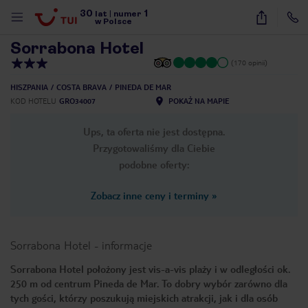
30
1
1
/
22
lat
|
numer
w Polsce
Sorrabona Hotel
(170 opinii)
HISZPANIA
COSTA BRAVA
PINEDA DE MAR
KOD HOTELU
GRO34007
POKAŻ NA MAPIE
Ups, ta oferta nie jest dostępna.
Przygotowaliśmy dla Ciebie
podobne oferty:
Zobacz inne ceny i terminy
»
Sorrabona Hotel
-
informacje
Sorrabona Hotel położony jest vis-a-vis plaży i w odległości ok.
250 m od centrum Pineda de Mar. To dobry wybór zarówno dla
nute
tych gości, którzy poszukują miejskich atrakcji, jak i dla osób