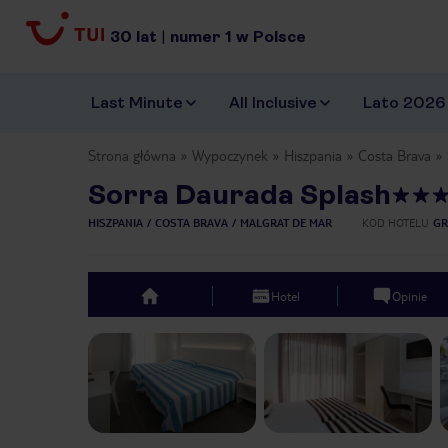
30
lat
|
numer
1
w Polsce
Last Minute
All Inclusive
Lato 2026
Strona główna
Wypoczynek
Hiszpania
Costa Brava
Sorra Daurada Splash
HISZPANIA
COSTA BRAVA
MALGRAT DE MAR
KOD HOTELU
GR
Hotel
Opinie
top
Previous slide