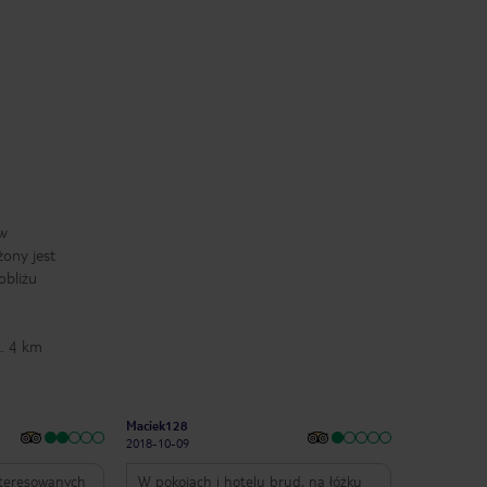
ów
ony jest
obliżu
k. 4 km
Maciek128
2018-10-09
nteresowanych
W pokojach i hotelu brud, na łóżku