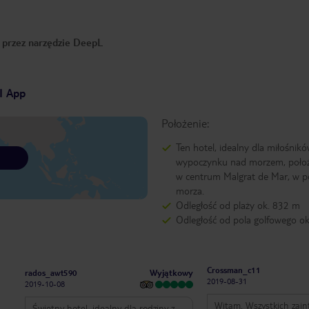
o przez narzędzie DeepL
I App
Położenie:
Ten hotel, idealny dla miłośnik
wypoczynku nad morzem, położ
w centrum Malgrat de Mar, w p
morza.
Odległość od plaży ok. 832 m
Odległość od pola golfowego o
Crossman_c11
Wyjątkowy
rados_awt590
2019-08-31
2019-10-08
Witam. Wszystkich zai
Świetny hotel, idealny dla rodziny z