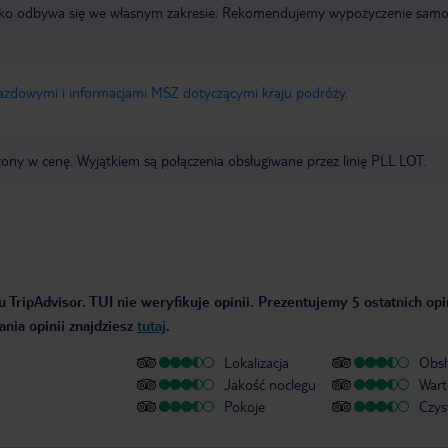
otnisko odbywa się we własnym zakresie. Rekomendujemy wypożyczenie sa
jazdowymi i informacjami MSZ dotyczącymi kraju podróży
.
zony w cenę. Wyjątkiem są połączenia obsługiwane przez linię PLL LOT.
 TripAdvisor. TUI nie weryfikuje opinii. Prezentujemy 5 ostatnich opi
nia opinii znajdziesz
tutaj
.
Lokalizacja
Obsł
Jakość noclegu
Wart
Pokoje
Czys