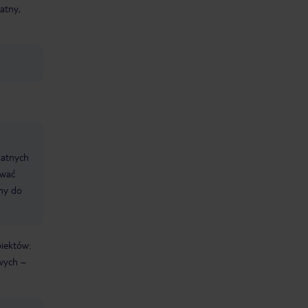
atny,
datnych
ować
śmy do
biektów:
wych –