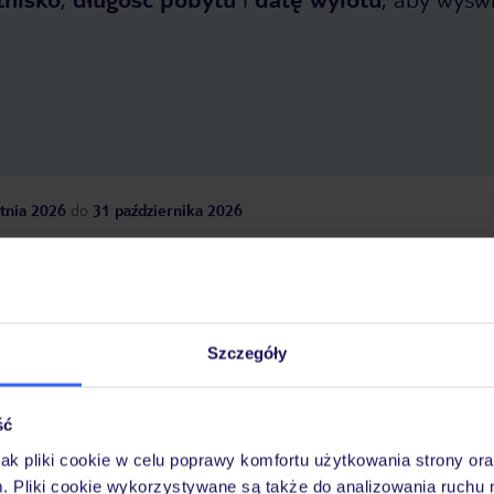
tnia 2026
do
31 października 2026
Dlaczego warto wybrać TUI?
Szczegóły
óży
Tylko u nas opieka na
10
30 lat w Polsce
wakacjach 24/7
ść
jak pliki cookie w celu poprawy komfortu użytkowania strony or
m. Pliki cookie wykorzystywane są także do analizowania ruchu 