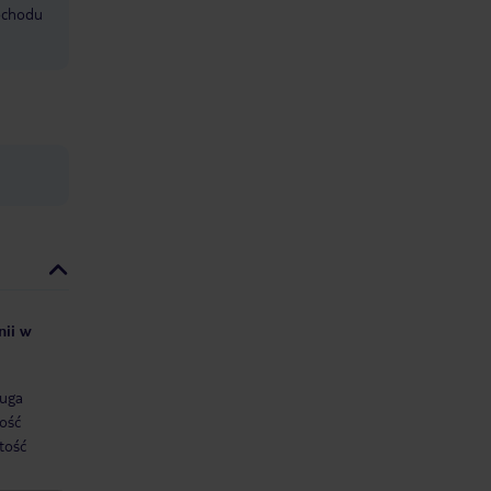
mochodu
nii w
uga
ość
tość