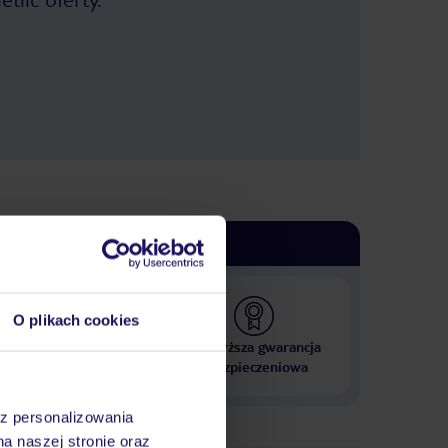
O plikach cookies
 000 hoteli w ponad 50
Najwyższa gwarancja
krajach
ubezpieczeniowa
az personalizowania
na naszej stronie oraz