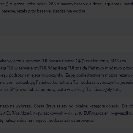
ter: 5
łączna liczba pokoi: 286
baseny:basen dla dzieci, aquapark: bezpł
 basenie, leżaki przy basenie, zjeżdżalnia wodna
a wyłącznie poprzez TUI Service Center 24/7: telefonicznie, SMS i za
acji TUI w serwisie myTUI. W aplikacji TUI znajdą Państwo mnóstwo przy
biegu podróży i miejsca wypoczynku. Za jej pośrednictwem można rezerw
wne. Jeśli potrzebują Państwo kontaktu z TUI podczas wypoczynku, jeste
icznie, SMS-owo lub za pomocą czatu w aplikacji TUI. Szczegóły
tutaj
.
ego na wybrzeżu Costa Brava zależy od lokalnej kategorii obiektu. Dla o
,20 EUR/os./dzień, 4-gwiazdkowych – ok. 2,40 EUR/os./dzień, 5-gwiazdko
tę należy uiścić na miejscu, podczas zakwaterowania.