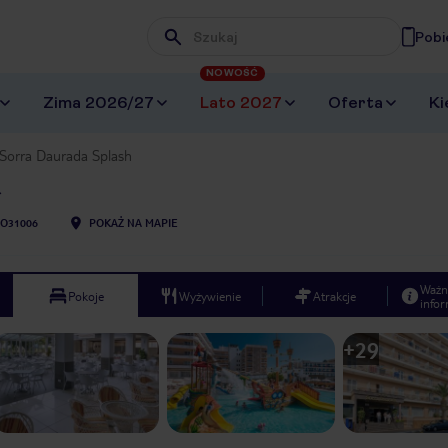
Pobi
Wpisz frazę, której szukasz
NOWOŚĆ
Zima 2026/27
Lato 2027
Oferta
Ki
Sorra Daurada Splash
O31006
POKAŻ NA MAPIE
Ważn
Pokoje
Wyżywienie
Atrakcje
infor
+
29