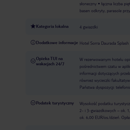
słoneczny
łączna liczba pię
basen odkryty, parasole przy
Kategoria lokalna
4 gwiazdki
Dodatkowe informacje
Hotel Sorra Daurada Splash
Opieka TUI na
W rezerwowanym hotelu opiek
wakacjach 24/7
pośrednictwem czatu w aplik
informacji dotyczących prze
również wycieczki fakultaty
Państwa dyspozycji: telefon
Podatek turystyczny
Wysokość podatku turystyczn
2- i 3-gwiazdkowych – ok. 1
ok. 6,00 EUR/os./dzień. Opła