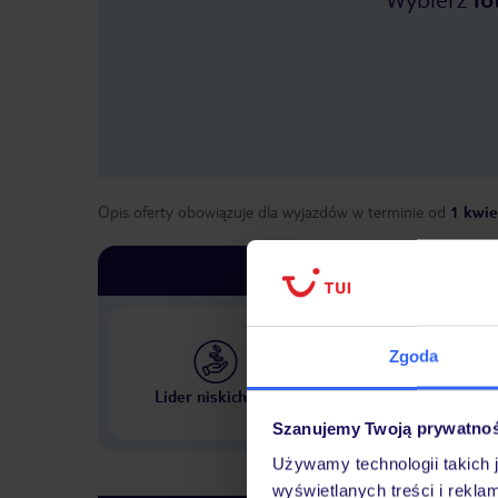
Opis oferty obowiązuje dla wyjazdów w terminie
od
1 kwie
Zgoda
Największe biuro podr
Lider niskich cen
w Polsce
Szanujemy Twoją prywatno
Używamy technologii takich 
wyświetlanych treści i rekla