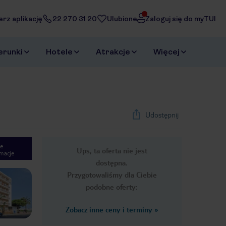
erz aplikację
22 270 31 20
Ulubione
Zaloguj się do myTUI
erunki
Hotele
Atrakcje
Więcej
Udostępnij
e
Ups, ta oferta nie jest
macje
1
/
35
dostępna.
Next slide
Przygotowaliśmy dla Ciebie
podobne oferty:
Zobacz inne ceny i terminy
»