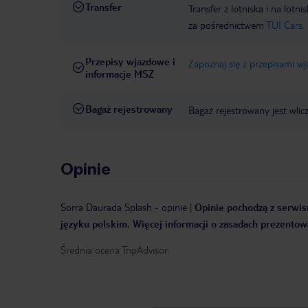
Transfer
Transfer z lotniska i na l
za pośrednictwem
TUI Cars.
Przepisy wjazdowe i
Zapoznaj się z przepisami w
informacje MSZ
Bagaż rejestrowany
Bagaż rejestrowany jest wlic
Opinie
Sorra Daurada Splash
-
opinie
|
Opinie pochodzą z serwisu
języku polskim. Więcej informacji o zasadach prezentowa
Średnia ocena TripAdvisor: